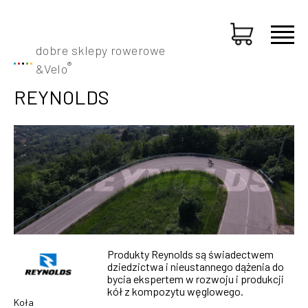
dobre sklepy rowerowe
®
&
Velo
REYNOLDS
Produkty Reynolds są świadectwem
dziedzictwa i nieustannego dążenia do
bycia ekspertem w rozwoju i produkcji
kół z kompozytu węglowego.
Koła