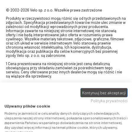
© 2002-2026 Velo sp. z o.o. Wszelkie prawa zastrzeżone
Produkty w rzeczywistości mogą różnić się od tych przedstawionych na
zdjęciach. Specyfikacja przedstawianych towarów może ulec zmianie w
zależności od modyfikacji wprowadzonych przez producenta.
Informacje zawarte na niniejszej stronie internetowej nie stanowią
oferty i nie będą interpretowane jako oferta w rozumieniu prawa
cywilnego. Wszelkie materiały tekstowe, zdjęciowe, graficzne, filmowe
oraz ich układ w serwisie internetowym Velo stanowią prawnie
chronioną własność intelektualną. Ich kopiowanie, dystrybucja,
modyfikacja oraz publikacja dla celów komercyjnych bez pisemnej
zgody Velo sp. z o.o. są zabronione.
1 Cena prezentowana na niniejszej stronie jest ceną detaliczną
obowiązującą przy składaniu zamówień za pośrednictwem tego
serwisu. Ceny oferowane przez innych dealerów mogą się różnić i nie
są wiążące dla sprzedawcy.
2 Bon przeznaczony do wymiany za pośrednictwem usługi "Realizuj
swój bon" na towary z oferty VELO, aktualnie dostępnej na stronie
Kontynuuj bez akceptacji
odbierzebon.pl
, w ramach sprzedaży premiowej. Dowiedz się jak
otrzymać Bon towarowy na
stronie promocji
. Prezentowana wartość
Polityka prywatności
eBonu uwzględnia fakt wyrażenia - w procesie rejestracji w
Panelu
klienta
- zgody na otrzymywanie drogą mailową informacji handlowo-
Używamy plików cookie
marketingowe, np. newsletter rowerowy. W przypadku braku zgody
wartość eBonu zostanie obniżona o 10 zł.
Możemy je zamieścić w celu analizy danych dotyczących odwiedzających,
ulepszenia naszej strony internetowej, pokazania spersonalizowanych treści i
zapewnienia Państwu wspaniałego doświadczenia na stronie internetowej.
Pamiętaj, że eBony za produkty SIDI dotyczą zakupów w sklepach
Aby uzyskać więcej informacji na temat plików cookie, których używamy,
SIDI Center
, produkty Castelli zakupów w placówkach tworzących