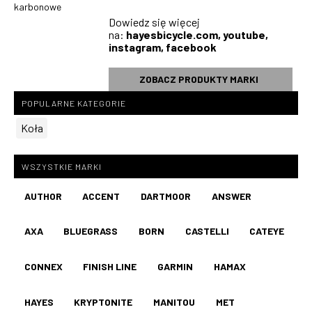
karbonowe
Dowiedz się więcej
na:
hayesbicycle.com
,
youtube
,
instagram
,
facebook
ZOBACZ PRODUKTY MARKI
POPULARNE KATEGORIE
Koła
WSZYSTKIE MARKI
AUTHOR
ACCENT
DARTMOOR
ANSWER
AXA
BLUEGRASS
BORN
CASTELLI
CATEYE
CONNEX
FINISH LINE
GARMIN
HAMAX
HAYES
KRYPTONITE
MANITOU
MET