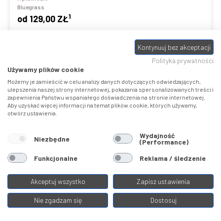
Bluegrass
1
od
129,00 ZŁ
Kontynuuj bez akceptacji
Polityka prywatności
Używamy plików cookie
Porównaj
Możemy je zamieścić w celu analizy danych dotyczących odwiedzających,
ulepszenia naszej strony internetowej, pokazania spersonalizowanych treści i
zapewnienia Państwu wspaniałego doświadczenia na stronie internetowej.
Aby uzyskać więcej informacji na temat plików cookie, których używamy,
otwórz ustawienia.
Wydajność
Niezbędne
(Performance)
Funkcjonalne
Reklama / śledzenie
VAPOR LITE
Akceptuj wszystko
Zapisz ustawienia
Nie zgadzam się
Dostosuj
Rękawiczki
Bluegrass
1