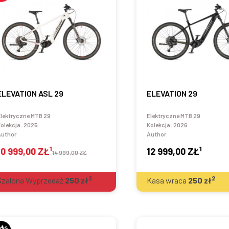
ELEVATION ASL 29
ELEVATION 29
lektryczne MTB 29
Elektryczne MTB 29
olekcja:
2025
Kolekcja:
2026
Author
Author
1
1
10 999,00 ZŁ
12 999,00 ZŁ
14 999,00 ZŁ
2
2
Szalona Wyprzedaż
250
zł
Kasa wraca
250
zł