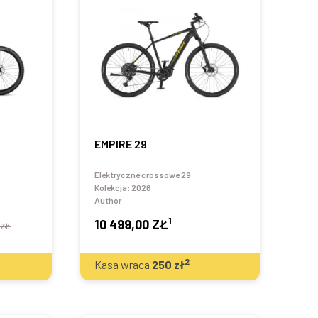
EMPIRE 29
Elektryczne crossowe 29
Kolekcja:
2026
Author
1
10 499,00 ZŁ
 ZŁ
2
Kasa wraca
250
zł