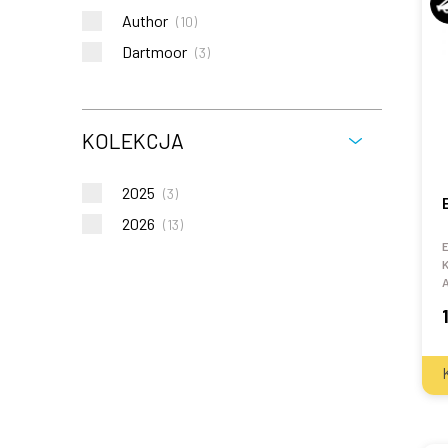
Author
(
10
)
Dartmoor
(
3
)
KOLEKCJA
2025
(
3
)
2026
(
13
)
E
K