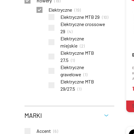
Rowery
(
19
)
Elektryczne
(
19
)
Elektryczne MTB 29
(
10
)
Elektryczne crossowe
29
(
4
)
Elektryczne
miejskie
(
2
)
Elektryczne MTB
27.5
(
1
)
Elektryczne
E
K
gravelowe
(
1
)
Elektryczne MTB
29/27.5
(
1
)
MARKI
Accent
(
6
)