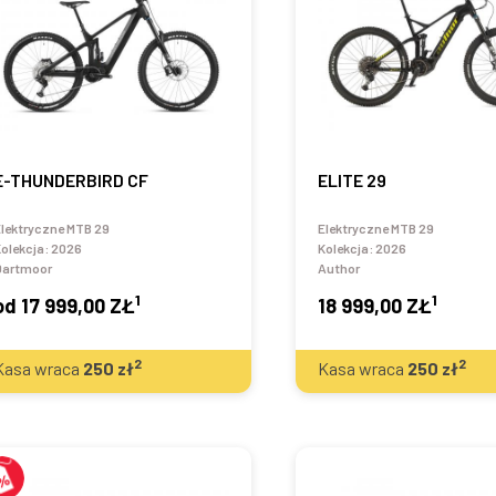
E-THUNDERBIRD CF
ELITE 29
lektryczne MTB 29
Elektryczne MTB 29
olekcja:
2026
Kolekcja:
2026
Dartmoor
Author
1
1
od
17 999,00 ZŁ
18 999,00 ZŁ
2
2
Kasa wraca
250
zł
Kasa wraca
250
zł