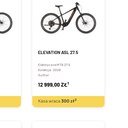
ELEVATION ASL 27.5
Elektryczne MTB 27.5
Kolekcja:
2026
Author
1
12 999,00 ZŁ
2
Kasa wraca
300
zł