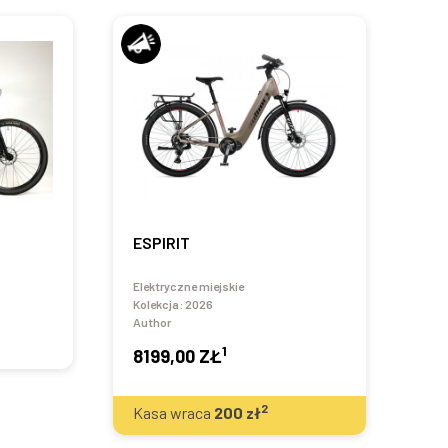
ESPIRIT
Elektryczne miejskie
Kolekcja:
2026
Author
1
8199,00 ZŁ
2
Kasa wraca
200
zł