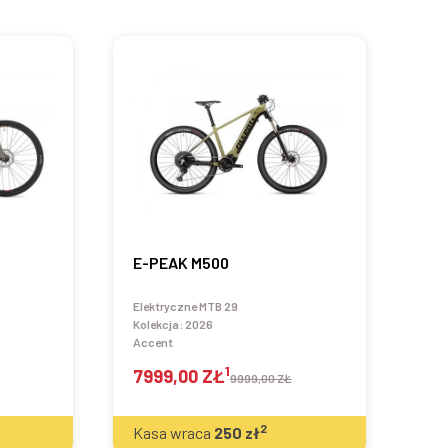
E-PEAK M500
Elektryczne MTB 29
Kolekcja:
2026
Accent
1
7999,00 ZŁ
9999,00 ZŁ
2
Kasa wraca
250
zł