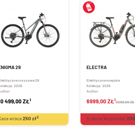
ENIGMA 29
ELECTRA
lektryczne crossowe 29
Elektryczne miejskie
olekcja:
2026
Kolekcja:
2025
Author
Author
1
1
10 499,00 ZŁ
6999,00 ZŁ
9299,00 ZŁ
2
Kasa wraca
250
zł
Szalona Wyprzedaż
20