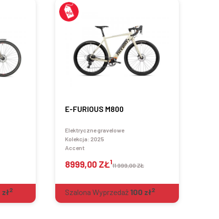
E-FURIOUS M800
Elektryczne gravelowe
Kolekcja:
2025
Accent
1
8999,00 ZŁ
11 999,00 ZŁ
2
2
0
zł
Szalona Wyprzedaż
100
zł