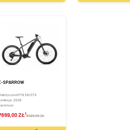
E-SPARROW
lektryczne MTB 29/27.5
olekcja:
2026
Dartmoor
1
7699,00 ZŁ
8499,00 ZŁ