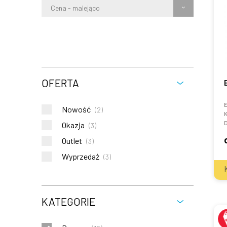
Cena - malejąco
OFERTA
E
Nowość
(
2
)
K
Okazja
(
3
)
Outlet
(
3
)
Wyprzedaż
(
3
)
KATEGORIE