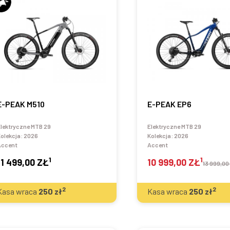
E-PEAK M510
E-PEAK EP6
lektryczne MTB 29
Elektryczne MTB 29
olekcja:
2026
Kolekcja:
2026
Accent
Accent
1
1
11 499,00 ZŁ
10 999,00 ZŁ
13 999,00
2
2
Kasa wraca
250
zł
Kasa wraca
250
zł