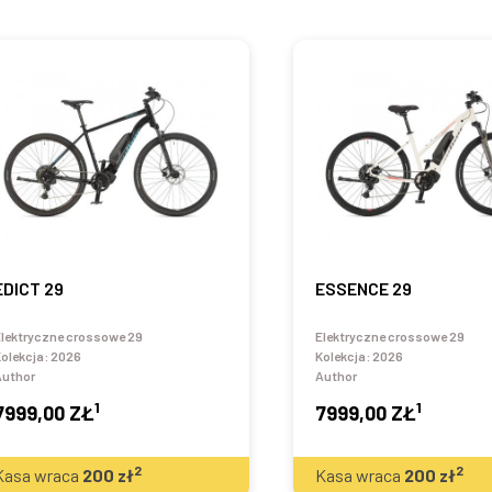
EDICT 29
ESSENCE 29
lektryczne crossowe 29
Elektryczne crossowe 29
olekcja:
2026
Kolekcja:
2026
Author
Author
1
1
7999,00 ZŁ
7999,00 ZŁ
2
2
Kasa wraca
200
zł
Kasa wraca
200
zł