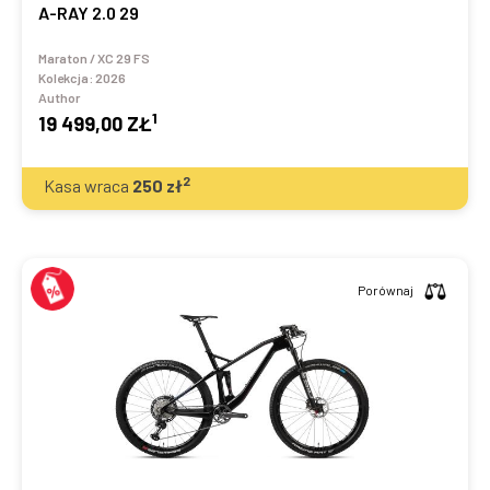
A-RAY 2.0 29
Maraton / XC 29 FS
Kolekcja:
2026
Author
1
19 499,00 ZŁ
2
Kasa wraca
250
zł
Porównaj