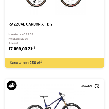
RAZZCAL CARBON XT DI2
Maraton / XC 29 FS
Kolekcja:
2026
Accent
1
17 999,00 ZŁ
2
Kasa wraca
250
zł
Porównaj