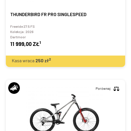
THUNDERBIRD FR PRO SINGLESPEED
Freeride 27.5 FS
Kolekcja:
2026
Dartmoor
1
11 999,00 ZŁ
2
Kasa wraca
250
zł
Porównaj