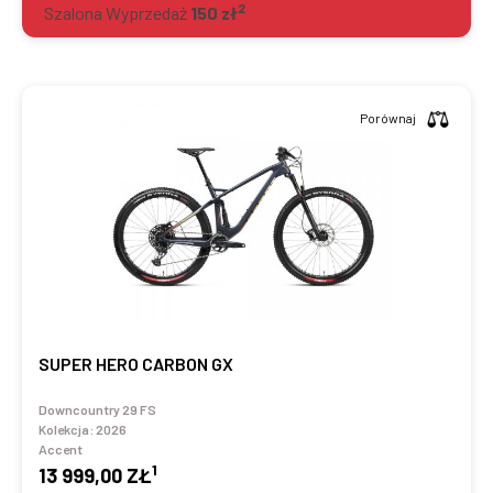
2
Szalona Wyprzedaż
150
zł
Porównaj
SUPER HERO CARBON GX
Downcountry 29 FS
Kolekcja:
2026
Accent
1
13 999,00 ZŁ