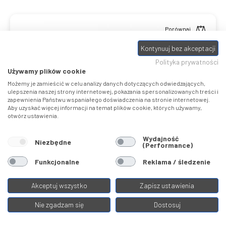
Porównaj
Kontynuuj bez akceptacji
Polityka prywatności
Używamy plików cookie
Możemy je zamieścić w celu analizy danych dotyczących odwiedzających,
ulepszenia naszej strony internetowej, pokazania spersonalizowanych treści i
zapewnienia Państwu wspaniałego doświadczenia na stronie internetowej.
Aby uzyskać więcej informacji na temat plików cookie, których używamy,
otwórz ustawienia.
Wydajność
THUNDERBIRD FR EVO
Niezbędne
(Performance)
Funkcjonalne
Reklama / śledzenie
Freeride 27.5 FS
Kolekcja:
2026
Dartmoor
Akceptuj wszystko
Zapisz ustawienia
1
9999,00 ZŁ
Nie zgadzam się
Dostosuj
2
Kasa wraca
250
zł