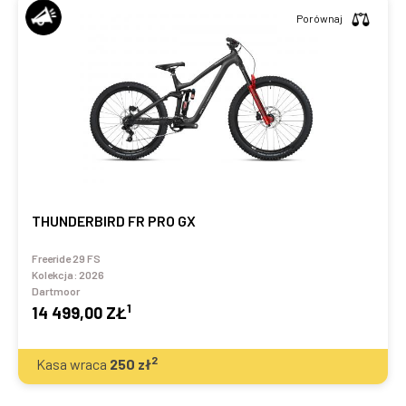
Porównaj
THUNDERBIRD FR PRO GX
Freeride 29 FS
Kolekcja:
2026
Dartmoor
1
14 499,00 ZŁ
2
Kasa wraca
250
zł