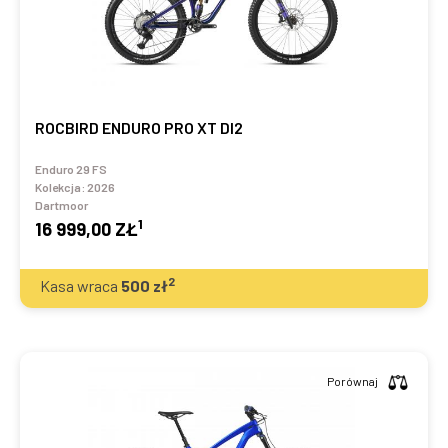
ROCBIRD ENDURO PRO XT DI2
Enduro 29 FS
Kolekcja:
2026
Dartmoor
1
16 999,00 ZŁ
2
Kasa wraca
500
zł
Porównaj