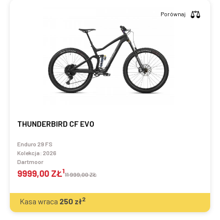
Porównaj
THUNDERBIRD CF EVO
Enduro 29 FS
Kolekcja:
2026
Dartmoor
1
9999,00 ZŁ
11 999,00 ZŁ
2
Kasa wraca
250
zł