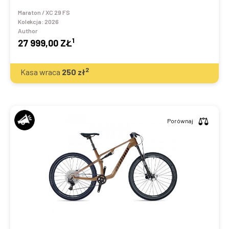
Maraton / XC 29 FS
Kolekcja:
2026
Author
1
27 999,00 ZŁ
2
Kasa wraca
250
zł
Porównaj