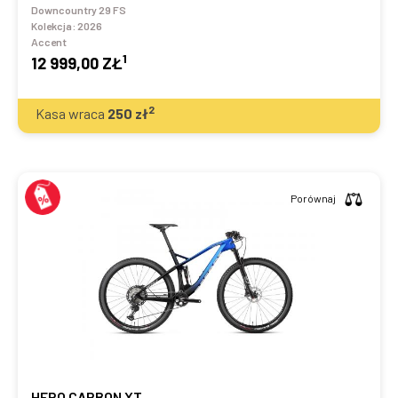
Downcountry 29 FS
Kolekcja:
2026
Accent
1
12 999,00 ZŁ
2
Kasa wraca
250
zł
Porównaj
HERO CARBON XT