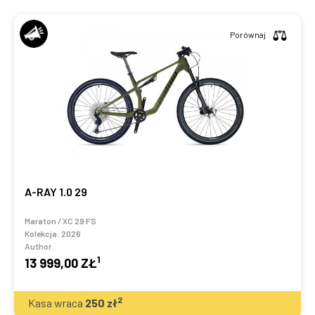
Porównaj
A-RAY 1.0 29
Maraton / XC 29 FS
Kolekcja:
2026
Author
1
13 999,00 ZŁ
2
Kasa wraca
250
zł