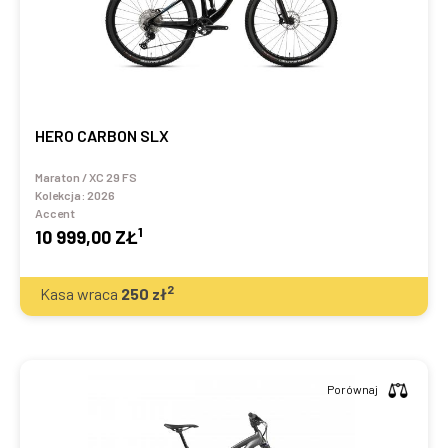
HERO CARBON SLX
Maraton / XC 29 FS
Kolekcja:
2026
Accent
1
10 999,00 ZŁ
2
Kasa wraca
250
zł
Porównaj