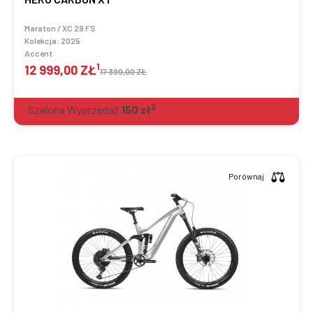
Maraton / XC 29 FS
Kolekcja:
2025
Accent
1
12 999,00 ZŁ
17 399,00 ZŁ
2
Szalona Wyprzedaż
150
zł
Porównaj