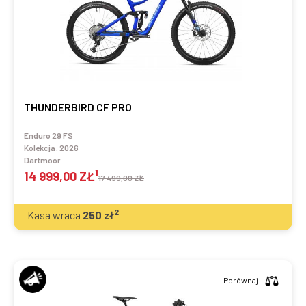
THUNDERBIRD CF PRO
Enduro 29 FS
Kolekcja:
2026
Dartmoor
1
14 999,00 ZŁ
17 499,00 ZŁ
2
Kasa wraca
250
zł
Porównaj