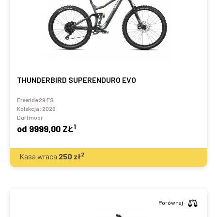
THUNDERBIRD SUPERENDURO EVO
Freeride 29 FS
Kolekcja:
2026
Dartmoor
1
od
9999,00 ZŁ
2
Kasa wraca
250
zł
Porównaj