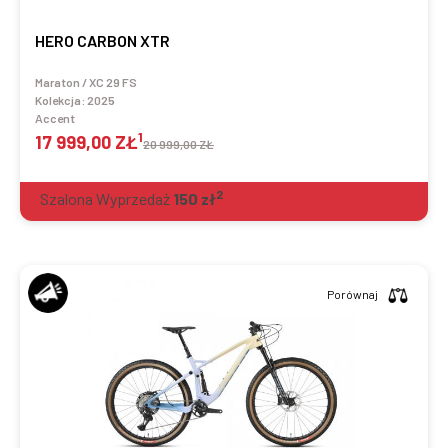
HERO CARBON XTR
Maraton / XC 29 FS
Kolekcja:
2025
Accent
1
17 999,00 ZŁ
20 999,00 ZŁ
2
Szalona Wyprzedaż
150
zł
Porównaj