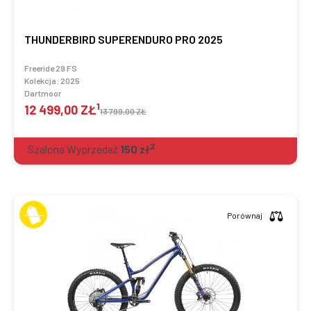
THUNDERBIRD SUPERENDURO PRO 2025
Freeride 29 FS
Kolekcja:
2025
Dartmoor
1
12 499,00 ZŁ
13 799,00 ZŁ
2
Szalona Wyprzedaż
150
zł
Porównaj