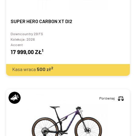
SUPER HERO CARBON XT DI2
Downcountry 29 FS
Kolekcja:
2026
Accent
1
17 999,00 ZŁ
2
Kasa wraca
500
zł
Porównaj