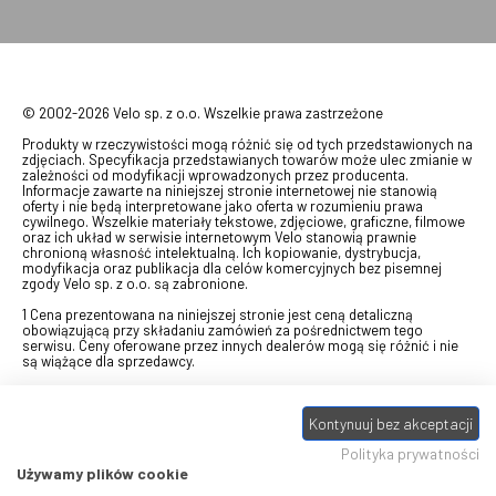
© 2002-2026 Velo sp. z o.o. Wszelkie prawa zastrzeżone
Produkty w rzeczywistości mogą różnić się od tych przedstawionych na
zdjęciach. Specyfikacja przedstawianych towarów może ulec zmianie w
zależności od modyfikacji wprowadzonych przez producenta.
Informacje zawarte na niniejszej stronie internetowej nie stanowią
oferty i nie będą interpretowane jako oferta w rozumieniu prawa
cywilnego. Wszelkie materiały tekstowe, zdjęciowe, graficzne, filmowe
oraz ich układ w serwisie internetowym Velo stanowią prawnie
chronioną własność intelektualną. Ich kopiowanie, dystrybucja,
modyfikacja oraz publikacja dla celów komercyjnych bez pisemnej
zgody Velo sp. z o.o. są zabronione.
1 Cena prezentowana na niniejszej stronie jest ceną detaliczną
obowiązującą przy składaniu zamówień za pośrednictwem tego
serwisu. Ceny oferowane przez innych dealerów mogą się różnić i nie
są wiążące dla sprzedawcy.
2 Bon przeznaczony do wymiany za pośrednictwem usługi "Realizuj
swój bon" na towary z oferty VELO, aktualnie dostępnej na stronie
Kontynuuj bez akceptacji
odbierzebon.pl
, w ramach sprzedaży premiowej. Dowiedz się jak
otrzymać Bon towarowy na
stronie promocji
. Prezentowana wartość
Polityka prywatności
eBonu uwzględnia fakt wyrażenia - w procesie rejestracji w
Panelu
klienta
- zgody na otrzymywanie drogą mailową informacji handlowo-
Używamy plików cookie
marketingowe, np. newsletter rowerowy. W przypadku braku zgody