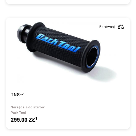
Porównaj
TNS-4
Narzędzia do sterów
Park Tool
1
299,00 ZŁ