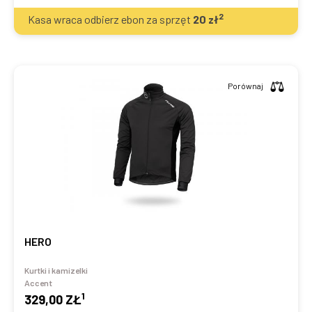
2
Kasa wraca odbierz ebon za sprzęt
20
zł
Porównaj
HERO
Kurtki i kamizelki
Accent
1
329,00 ZŁ