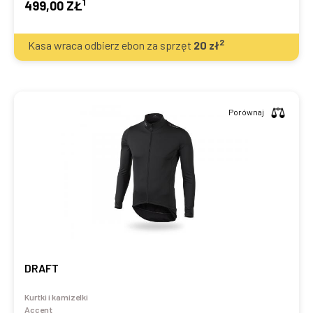
1
499,00 ZŁ
2
Kasa wraca odbierz ebon za sprzęt
20
zł
Porównaj
DRAFT
Kurtki i kamizelki
Accent