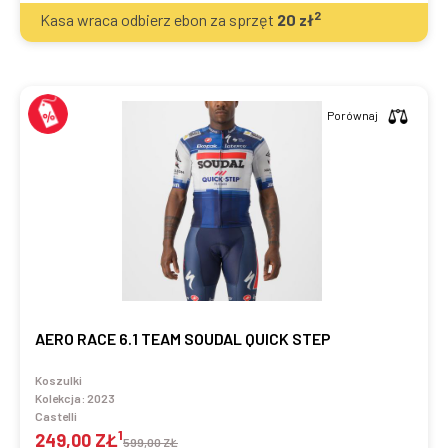
2
Kasa wraca odbierz ebon za sprzęt
20
zł
Porównaj
AERO RACE 6.1 TEAM SOUDAL QUICK STEP
Koszulki
Kolekcja:
2023
Castelli
1
249,00 ZŁ
599,00 ZŁ