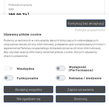
Pokrowce na buty
SIDI
1
189,00 ZŁ
Kontynuuj bez akceptacji
Polityka prywatności
Używamy plików cookie
Możemy je zamieścić w celu analizy danych dotyczących odwiedzających,
Porównaj
ulepszenia naszej strony internetowej, pokazania spersonalizowanych treści i
zapewnienia Państwu wspaniałego doświadczenia na stronie internetowej.
Aby uzyskać więcej informacji na temat plików cookie, których używamy,
otwórz ustawienia.
Wydajność
Niezbędne
(Performance)
Funkcjonalne
Reklama / śledzenie
Akceptuj wszystko
Zapisz ustawienia
RAIN COVER
Nie zgadzam się
Dostosuj
Pokrowce na buty