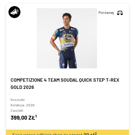
Porównaj
COMPETIZIONE 4 TEAM SOUDAL QUICK STEP T-REX
GOLD 2026
Koszulki
Kolekcja:
2026
Castelli
1
399,00 ZŁ
2
Kasa wraca odbierz ebon za sprzęt
20
zł