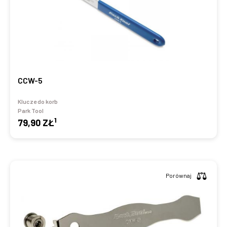
CCW-5
Klucze do korb
Park Tool
1
79,90 ZŁ
Porównaj