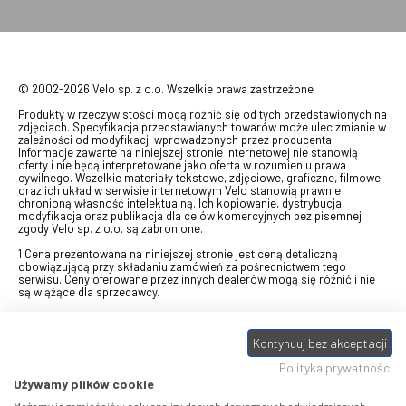
© 2002-2026 Velo sp. z o.o. Wszelkie prawa zastrzeżone
Produkty w rzeczywistości mogą różnić się od tych przedstawionych na
zdjęciach. Specyfikacja przedstawianych towarów może ulec zmianie w
zależności od modyfikacji wprowadzonych przez producenta.
Informacje zawarte na niniejszej stronie internetowej nie stanowią
oferty i nie będą interpretowane jako oferta w rozumieniu prawa
cywilnego. Wszelkie materiały tekstowe, zdjęciowe, graficzne, filmowe
oraz ich układ w serwisie internetowym Velo stanowią prawnie
chronioną własność intelektualną. Ich kopiowanie, dystrybucja,
modyfikacja oraz publikacja dla celów komercyjnych bez pisemnej
zgody Velo sp. z o.o. są zabronione.
1 Cena prezentowana na niniejszej stronie jest ceną detaliczną
obowiązującą przy składaniu zamówień za pośrednictwem tego
serwisu. Ceny oferowane przez innych dealerów mogą się różnić i nie
są wiążące dla sprzedawcy.
2 Bon przeznaczony do wymiany za pośrednictwem usługi "Realizuj
swój bon" na towary z oferty VELO, aktualnie dostępnej na stronie
Kontynuuj bez akceptacji
odbierzebon.pl
, w ramach sprzedaży premiowej. Dowiedz się jak
otrzymać Bon towarowy na
stronie promocji
. Prezentowana wartość
Polityka prywatności
eBonu uwzględnia fakt wyrażenia - w procesie rejestracji w
Panelu
klienta
- zgody na otrzymywanie drogą mailową informacji handlowo-
Używamy plików cookie
marketingowe, np. newsletter rowerowy. W przypadku braku zgody