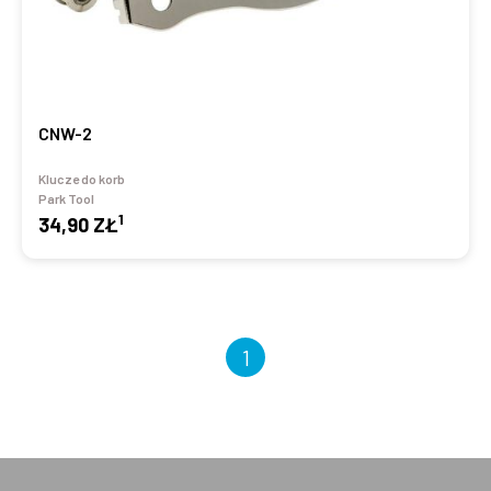
CNW-2
Klucze do korb
Park Tool
1
34,90 ZŁ
1