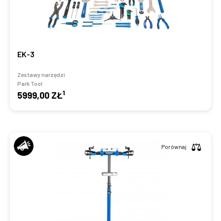
EK-3
Zestawy narzędzi
Park Tool
1
5999,00 ZŁ
Porównaj