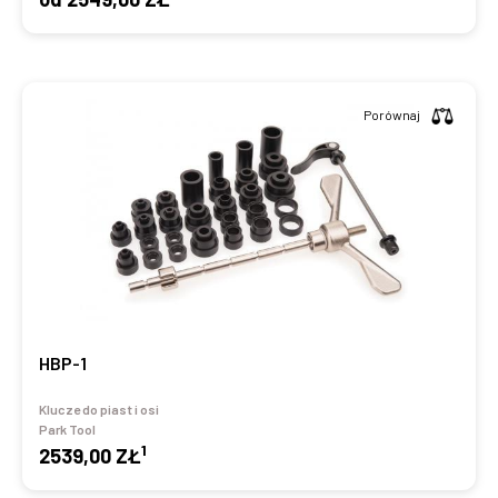
Porównaj
HBP-1
Klucze do piast i osi
Park Tool
1
2539,00 ZŁ