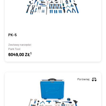
PK-5
Zestawy narzędzi
Park Tool
1
6049,00 ZŁ
Porównaj