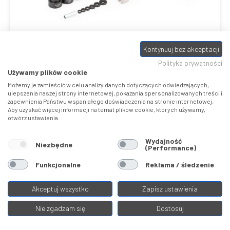
Kontynuuj bez akceptacji
SBK-1
Polityka prywatności
Używamy plików cookie
Klucze do suportu
Park Tool
Możemy je zamieścić w celu analizy danych dotyczących odwiedzających,
ulepszenia naszej strony internetowej, pokazania spersonalizowanych treści i
1
1999,00 ZŁ
zapewnienia Państwu wspaniałego doświadczenia na stronie internetowej.
Aby uzyskać więcej informacji na temat plików cookie, których używamy,
otwórz ustawienia.
Wydajność
Niezbędne
(Performance)
Porównaj
Funkcjonalne
Reklama / śledzenie
Akceptuj wszystko
Zapisz ustawienia
Nie zgadzam się
Dostosuj