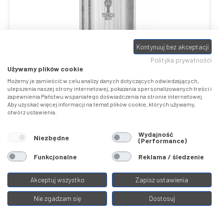
Kontynuuj bez akceptacji
Polityka prywatności
REYNOLDS SHIMANO I9
Używamy plików cookie
Możemy je zamieścić w celu analizy danych dotyczących odwiedzających,
Części zamienne do kół
ulepszenia naszej strony internetowej, pokazania spersonalizowanych treści i
Reynolds
zapewnienia Państwu wspaniałego doświadczenia na stronie internetowej.
1
849,00 ZŁ
Aby uzyskać więcej informacji na temat plików cookie, których używamy,
otwórz ustawienia.
Wydajność
Niezbędne
(Performance)
Porównaj
Funkcjonalne
Reklama / śledzenie
Akceptuj wszystko
Zapisz ustawienia
Nie zgadzam się
Dostosuj