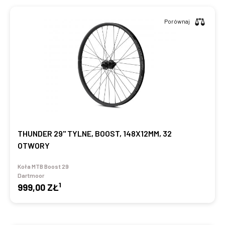
Porównaj
THUNDER 29" TYLNE, BOOST, 148X12MM, 32
OTWORY
Koła MTB Boost 29
Dartmoor
1
999,00 ZŁ