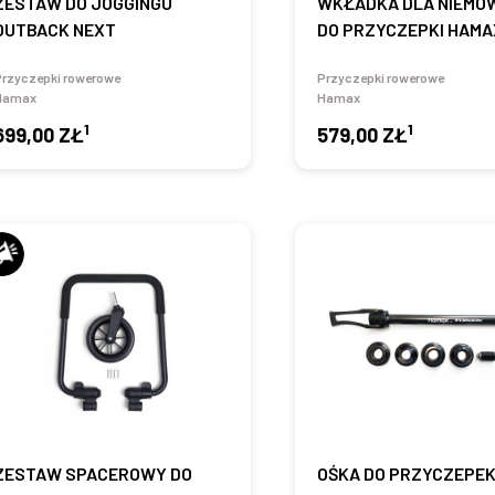
ZESTAW DO JOGGINGU
WKŁADKA DLA NIEMO
OUTBACK NEXT
DO PRZYCZEPKI HAMA
Przyczepki rowerowe
Przyczepki rowerowe
Hamax
Hamax
1
1
699,00 ZŁ
579,00 ZŁ
ZESTAW SPACEROWY DO
OŚKA DO PRZYCZEPE