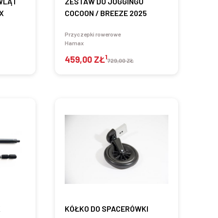
WLĄT
ZESTAW DO JOGGINGU
X
COCOON / BREEZE 2025
Przyczepki rowerowe
Hamax
1
459,00 ZŁ
729,00 ZŁ
K
KÓŁKO DO SPACERÓWKI