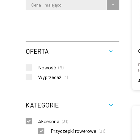
Cena - malejąco
OFERTA
Nowość
(
9
)
Wyprzedaż
(
1
)
KATEGORIE
Akcesoria
(
31
)
Przyczepki rowerowe
(
31
)