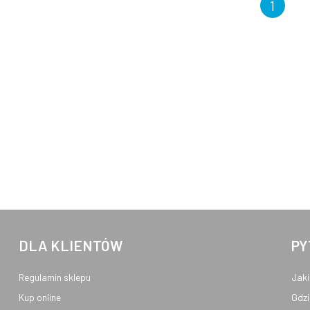
1
DLA KLIENTÓW
PY
Regulamin sklepu
Jaki
Kup online
Gdzi