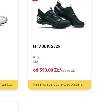
MTB SD15 2025
Buty
SIDI
1
od
599,00 ZŁ
869,00 ZŁ
2
2
Kasa wraca odbierz ebon za sprzęt
30
zł
Kasa wraca odbierz ebon za sprzęt
30
zł