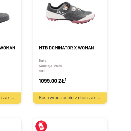
 WOMAN
MTB DOMINATOR X WOMAN
Buty
Kolekcja:
2026
SIDI
1
1099,00 ZŁ
2
2
Kasa wraca odbierz ebon za sprzęt
50
zł
Kasa wraca odbierz ebon za sprzęt
50
zł