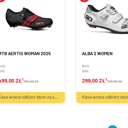
MTB AERTIS WOMAN 2025
ALBA 2 WOMEN
Buty
Buty
IDI
SIDI
1
1
499,00 ZŁ
299,00 ZŁ
769,00 ZŁ
799,00 ZŁ
2
Kasa wraca odbierz ebon za sprzęt
30
zł