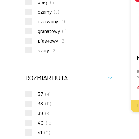
biały
(
5
)
czarny
(
6
)
czerwony
(
1
)
granatowy
(
1
)
piaskowy
(
2
)
szary
(
2
)
ROZMIAR BUTA
S
37
(
9
)
38
(
11
)
39
(
8
)
40
(
10
)
41
(
11
)