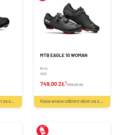
MTB EAGLE 10 WOMAN
Buty
SIDI
1
749,00 ZŁ
1129,00 ZŁ
2
2
Kasa wraca odbierz ebon za sprzęt
30
zł
Kasa wraca odbierz ebon za sprzęt
50
zł