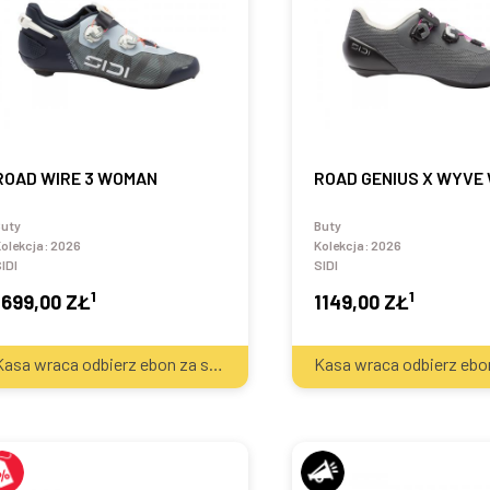
ROAD WIRE 3 WOMAN
ROAD GENIUS X WYVE
Buty
Buty
olekcja:
2026
Kolekcja:
2026
IDI
SIDI
1
1
1699,00 ZŁ
1149,00 ZŁ
2
Kasa wraca odbierz ebon za sprzęt
70
zł