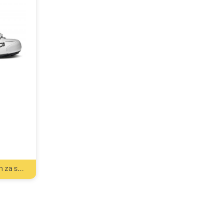
2
Kasa wraca odbierz ebon za sprzęt
30
zł