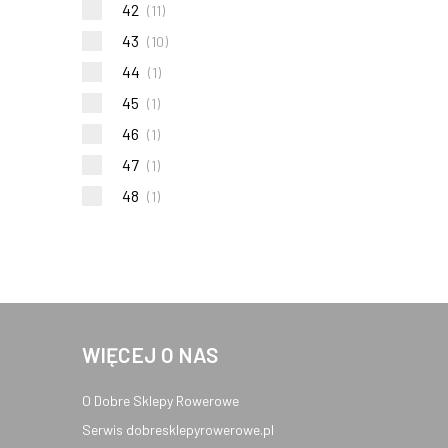
42
(
11
)
43
(
10
)
44
(
1
)
45
(
1
)
46
(
1
)
47
(
1
)
48
(
1
)
WIĘCEJ O NAS
O Dobre Sklepy Rowerowe
Serwis dobresklepyrowerowe.pl