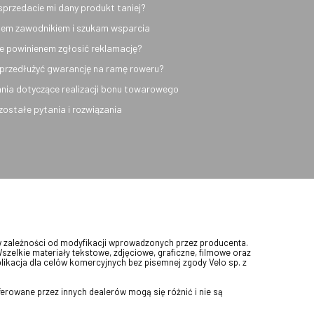
sprzedacie mi dany produkt taniej?
em zawodnikiem i szukam wsparcia
e powinienem zgłosić reklamację?
przedłużyć gwarancję na ramę roweru?
nia dotyczące realizacji bonu towarowego
ozostałe pytania i rozwiązania
w zależności od modyfikacji wprowadzonych przez producenta.
Wszelkie materiały tekstowe, zdjęciowe, graficzne, filmowe oraz
blikacja dla celów komercyjnych bez pisemnej zgody Velo sp. z
erowane przez innych dealerów mogą się różnić i nie są