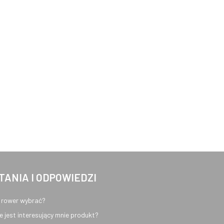
TANIA I ODPOWIEDZI
 rower wybrać?
e jest interesujący mnie produkt?