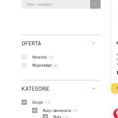
Cena - malejąco
OFERTA
Nowość
(
4
)
K
S
Wyprzedaż
(
6
)
KATEGORIE
Stroje
(
11
)
Buty i akcesoria
(
11
)
Buty
(
11
)