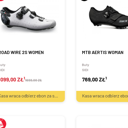
ROAD WIRE 2S WOMEN
MTB AERTIS WOMAN
Buty
Buty
IDI
SIDI
1
1
1099,00 ZŁ
769,00 ZŁ
1699,00 ZŁ
2
Kasa wraca odbierz ebon za sprzęt
70
zł