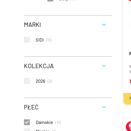
MARKI
SIDI
(
11
)
KOLEKCJA
S
2026
(
3
)
PŁEĆ
Damskie
(
11
)