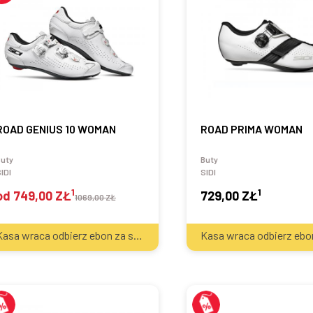
ROAD GENIUS 10 WOMAN
ROAD PRIMA WOMAN
Buty
Buty
IDI
SIDI
1
1
od
749,00 ZŁ
729,00 ZŁ
1069,00 ZŁ
2
Kasa wraca odbierz ebon za sprzęt
50
zł