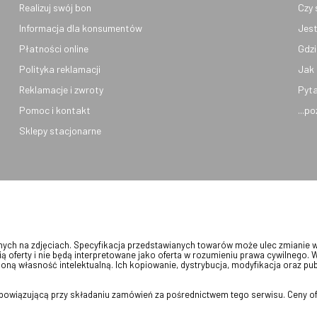
Realizuj swój bon
Czy 
Informacja dla konsumentów
Jest
Płatności online
Gdzi
Polityka reklamacji
Jak 
Reklamacje i zwroty
Pyta
Pomoc i kontakt
...p
Sklepy stacjonarne
onych na zdjęciach. Specyfikacja przedstawianych towarów może ulec zmianie 
ią oferty i nie będą interpretowane jako oferta w rozumieniu prawa cywilnego. 
oną własność intelektualną. Ich kopiowanie, dystrybucja, modyfikacja oraz pu
 obowiązującą przy składaniu zamówień za pośrednictwem tego serwisu. Ceny of