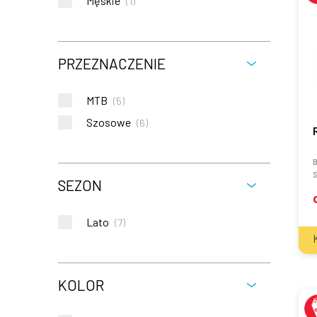
Męskie
(
1
)
PRZEZNACZENIE
MTB
(
5
)
Szosowe
(
6
)
S
SEZON
Lato
(
7
)
KOLOR