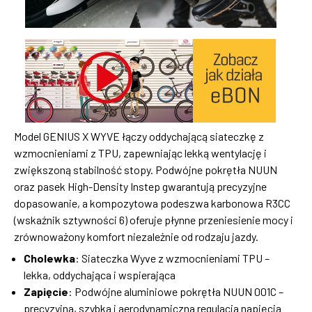
Model GENIUS X WYVE łączy oddychającą siateczkę z
wzmocnieniami z TPU, zapewniając lekką wentylację i
zwiększoną stabilność stopy. Podwójne pokrętła NUUN
oraz pasek High-Density Instep gwarantują precyzyjne
dopasowanie, a kompozytowa podeszwa karbonowa R3CC
(wskaźnik sztywności 6) oferuje płynne przeniesienie mocy i
zrównoważony komfort niezależnie od rodzaju jazdy.
Cholewka
: Siateczka Wyve z wzmocnieniami TPU –
lekka, oddychająca i wspierająca
Zapięcie
: Podwójne aluminiowe pokrętła NUUN 001C –
precyzyjna, szybka i aerodynamiczna regulacja napięcia