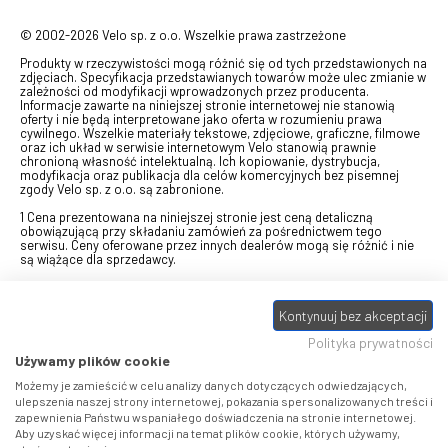
© 2002-2026 Velo sp. z o.o. Wszelkie prawa zastrzeżone
Produkty w rzeczywistości mogą różnić się od tych przedstawionych na
zdjęciach. Specyfikacja przedstawianych towarów może ulec zmianie w
zależności od modyfikacji wprowadzonych przez producenta.
Informacje zawarte na niniejszej stronie internetowej nie stanowią
oferty i nie będą interpretowane jako oferta w rozumieniu prawa
cywilnego. Wszelkie materiały tekstowe, zdjęciowe, graficzne, filmowe
oraz ich układ w serwisie internetowym Velo stanowią prawnie
chronioną własność intelektualną. Ich kopiowanie, dystrybucja,
modyfikacja oraz publikacja dla celów komercyjnych bez pisemnej
zgody Velo sp. z o.o. są zabronione.
1 Cena prezentowana na niniejszej stronie jest ceną detaliczną
obowiązującą przy składaniu zamówień za pośrednictwem tego
serwisu. Ceny oferowane przez innych dealerów mogą się różnić i nie
są wiążące dla sprzedawcy.
2 Bon przeznaczony do wymiany za pośrednictwem usługi "Realizuj
swój bon" na towary z oferty VELO, aktualnie dostępnej na stronie
odbierzebon.pl
, w ramach sprzedaży premiowej. Dowiedz się jak
Kontynuuj bez akceptacji
otrzymać Bon towarowy na
stronie promocji
. Prezentowana wartość
Polityka prywatności
eBonu uwzględnia fakt wyrażenia - w procesie rejestracji w
Panelu
klienta
- zgody na otrzymywanie drogą mailową informacji handlowo-
Używamy plików cookie
marketingowe, np. newsletter rowerowy. W przypadku braku zgody
wartość eBonu zostanie obniżona o 10 zł.
Możemy je zamieścić w celu analizy danych dotyczących odwiedzających,
ulepszenia naszej strony internetowej, pokazania spersonalizowanych treści i
zapewnienia Państwu wspaniałego doświadczenia na stronie internetowej.
Pamiętaj, że eBony za produkty SIDI dotyczą zakupów w sklepach
Aby uzyskać więcej informacji na temat plików cookie, których używamy,
SIDI Center
, produkty Castelli zakupów w placówkach tworzących