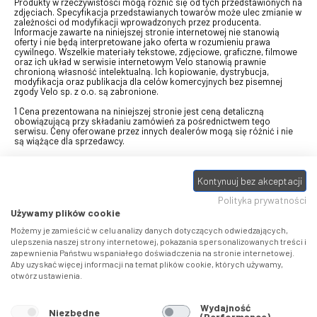
Produkty w rzeczywistości mogą różnić się od tych przedstawionych na
zdjęciach. Specyfikacja przedstawianych towarów może ulec zmianie w
zależności od modyfikacji wprowadzonych przez producenta.
Informacje zawarte na niniejszej stronie internetowej nie stanowią
oferty i nie będą interpretowane jako oferta w rozumieniu prawa
cywilnego. Wszelkie materiały tekstowe, zdjęciowe, graficzne, filmowe
oraz ich układ w serwisie internetowym Velo stanowią prawnie
chronioną własność intelektualną. Ich kopiowanie, dystrybucja,
modyfikacja oraz publikacja dla celów komercyjnych bez pisemnej
zgody Velo sp. z o.o. są zabronione.
1 Cena prezentowana na niniejszej stronie jest ceną detaliczną
obowiązującą przy składaniu zamówień za pośrednictwem tego
serwisu. Ceny oferowane przez innych dealerów mogą się różnić i nie
są wiążące dla sprzedawcy.
2 Bon przeznaczony do wymiany za pośrednictwem usługi "Realizuj
swój bon" na towary z oferty VELO, aktualnie dostępnej na stronie
Kontynuuj bez akceptacji
odbierzebon.pl
, w ramach sprzedaży premiowej. Dowiedz się jak
otrzymać Bon towarowy na
stronie promocji
. Prezentowana wartość
Polityka prywatności
eBonu uwzględnia fakt wyrażenia - w procesie rejestracji w
Panelu
klienta
- zgody na otrzymywanie drogą mailową informacji handlowo-
Używamy plików cookie
marketingowe, np. newsletter rowerowy. W przypadku braku zgody
wartość eBonu zostanie obniżona o 10 zł.
Możemy je zamieścić w celu analizy danych dotyczących odwiedzających,
ulepszenia naszej strony internetowej, pokazania spersonalizowanych treści i
zapewnienia Państwu wspaniałego doświadczenia na stronie internetowej.
Pamiętaj, że eBony za produkty SIDI dotyczą zakupów w sklepach
Aby uzyskać więcej informacji na temat plików cookie, których używamy,
SIDI Center
, produkty Castelli zakupów w placówkach tworzących
otwórz ustawienia.
Castelli Center.
Wydajność
Niezbędne
(Performance)