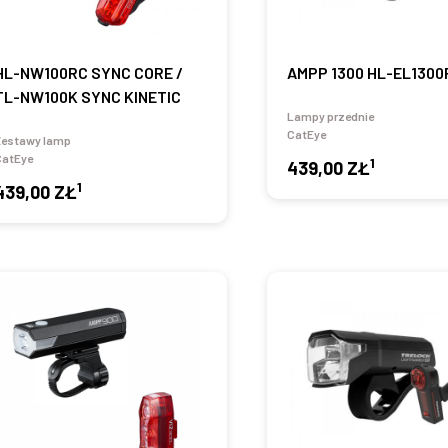
HL-NW100RC SYNC CORE /
AMPP 1300 HL-EL1300
TL-NW100K SYNC KINETIC
Lampy przednie
CatEye
Zestawy lamp
CatEye
1
439,00 ZŁ
1
439,00 ZŁ