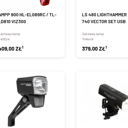
AMPP 900 HL-EL089RC / TL-
LS 480 LIGHTHAMMER 
LD810 VIZ300
740 VECTOR SET USB
Zestawy lamp
Zestawy lamp
CatEye
Trelock
1
1
409,00 ZŁ
379,00 ZŁ