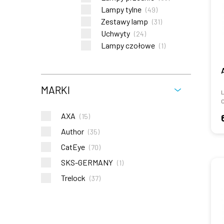
Lampy tylne
(
49
)
Zestawy lamp
(
31
)
Uchwyty
(
24
)
Lampy czołowe
(
1
)
MARKI
AXA
(
15
)
Author
(
35
)
CatEye
(
70
)
SKS-GERMANY
(
1
)
Trelock
(
37
)