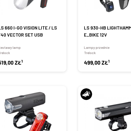
LS 660 I-GO VISION LITE / LS
LS 930-HB LIGHTHAM
740 VECTOR SET USB
E_BIKE 12V
Zestawy lamp
Lampy przednie
relock
Trelock
1
1
519,00 ZŁ
499,00 ZŁ