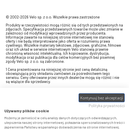
© 2002-2026 Velo sp. z o.o. Wszelkie prawa zastrzeżone
Produkty w rzeczywistości mogą różnić się od tych przedstawionych na
zdjęciach. Specyfikacja przedstawianych towarów może ulec zmianie w
zależności od modyfikacji wprowadzonych przez producenta.
Informacje zawarte na niniejszej stronie internetowej nie stanowią
oferty i nie będą interpretowane jako oferta w rozumieniu prawa
cywilnego. Wszelkie materiały tekstowe, zdjęciowe, graficzne, filmowe
oraz ich układ w serwisie internetowym Velo stanowią prawnie
chronioną własność intelektualną. Ich kopiowanie, dystrybucja,
modyfikacja oraz publikacja dla celów komercyjnych bez pisemnej
zgody Velo sp. z o.o. są zabronione.
1 Cena prezentowana na niniejszej stronie jest ceną detaliczną
obowiązującą przy składaniu zamówień za pośrednictwem tego
serwisu. Ceny oferowane przez innych dealerów mogą się różnić i nie
są wiążące dla sprzedawcy.
2 Bon przeznaczony do wymiany za pośrednictwem usługi "Realizuj
swój bon" na towary z oferty VELO, aktualnie dostępnej na stronie
Kontynuuj bez akceptacji
odbierzebon.pl
, w ramach sprzedaży premiowej. Dowiedz się jak
otrzymać Bon towarowy na
stronie promocji
. Prezentowana wartość
Polityka prywatności
eBonu uwzględnia fakt wyrażenia - w procesie rejestracji w
Panelu
klienta
- zgody na otrzymywanie drogą mailową informacji handlowo-
Używamy plików cookie
marketingowe, np. newsletter rowerowy. W przypadku braku zgody
wartość eBonu zostanie obniżona o 10 zł.
Możemy je zamieścić w celu analizy danych dotyczących odwiedzających,
ulepszenia naszej strony internetowej, pokazania spersonalizowanych treści i
zapewnienia Państwu wspaniałego doświadczenia na stronie internetowej.