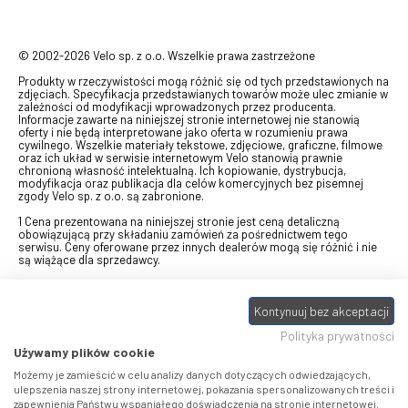
© 2002-2026 Velo sp. z o.o. Wszelkie prawa zastrzeżone
Produkty w rzeczywistości mogą różnić się od tych przedstawionych na
zdjęciach. Specyfikacja przedstawianych towarów może ulec zmianie w
zależności od modyfikacji wprowadzonych przez producenta.
Informacje zawarte na niniejszej stronie internetowej nie stanowią
oferty i nie będą interpretowane jako oferta w rozumieniu prawa
cywilnego. Wszelkie materiały tekstowe, zdjęciowe, graficzne, filmowe
oraz ich układ w serwisie internetowym Velo stanowią prawnie
chronioną własność intelektualną. Ich kopiowanie, dystrybucja,
modyfikacja oraz publikacja dla celów komercyjnych bez pisemnej
zgody Velo sp. z o.o. są zabronione.
1 Cena prezentowana na niniejszej stronie jest ceną detaliczną
obowiązującą przy składaniu zamówień za pośrednictwem tego
serwisu. Ceny oferowane przez innych dealerów mogą się różnić i nie
są wiążące dla sprzedawcy.
2 Bon przeznaczony do wymiany za pośrednictwem usługi "Realizuj
swój bon" na towary z oferty VELO, aktualnie dostępnej na stronie
Kontynuuj bez akceptacji
odbierzebon.pl
, w ramach sprzedaży premiowej. Dowiedz się jak
otrzymać Bon towarowy na
stronie promocji
. Prezentowana wartość
Polityka prywatności
eBonu uwzględnia fakt wyrażenia - w procesie rejestracji w
Panelu
klienta
- zgody na otrzymywanie drogą mailową informacji handlowo-
Używamy plików cookie
marketingowe, np. newsletter rowerowy. W przypadku braku zgody
wartość eBonu zostanie obniżona o 10 zł.
Możemy je zamieścić w celu analizy danych dotyczących odwiedzających,
ulepszenia naszej strony internetowej, pokazania spersonalizowanych treści i
zapewnienia Państwu wspaniałego doświadczenia na stronie internetowej.