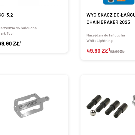
CC-3.2
WYCISKACZ DO ŁAŃC
CHAIN BRAKER 2025
Narzędzia do łańcucha
ark Tool
Narzędzia do łańcucha
White Lightning
1
69,90 ZŁ
1
49,90 ZŁ
82,90 ZŁ