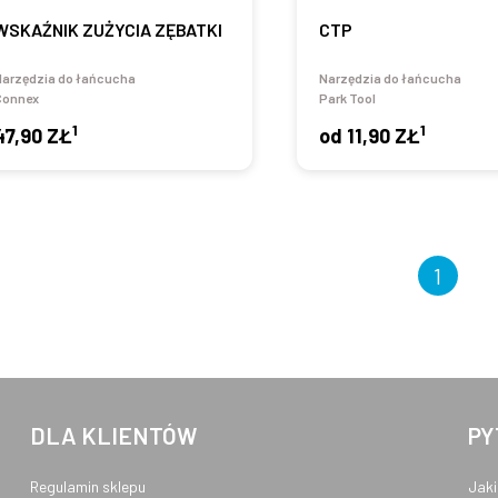
WSKAŹNIK ZUŻYCIA ZĘBATKI
CTP
Narzędzia do łańcucha
Narzędzia do łańcucha
Connex
Park Tool
1
1
47,90 ZŁ
od
11,90 ZŁ
1
DLA KLIENTÓW
PY
Regulamin sklepu
Jaki