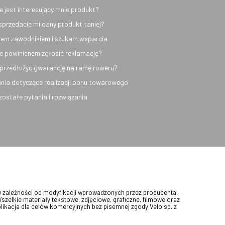
e jest interesujący mnie produkt?
sprzedacie mi dany produkt taniej?
em zawodnikiem i szukam wsparcia
e powinienem zgłosić reklamację?
przedłużyć gwarancję na ramę roweru?
nia dotyczące realizacji bonu towarowego
ozostałe pytania i rozwiązania
w zależności od modyfikacji wprowadzonych przez producenta.
Wszelkie materiały tekstowe, zdjęciowe, graficzne, filmowe oraz
blikacja dla celów komercyjnych bez pisemnej zgody Velo sp. z