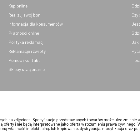
Kup online
Gdzi
Realizuj swój bon
Czy 
Informacja dla konsumentów
Jest
Płatności online
Gdzi
Polityka reklamacji
Jak 
Reklamacje i zwroty
Pyta
Pomoc i kontakt
...p
Sklepy stacjonarne
onych na zdjęciach. Specyfikacja przedstawianych towarów może ulec zmianie 
ią oferty i nie będą interpretowane jako oferta w rozumieniu prawa cywilnego. 
oną własność intelektualną. Ich kopiowanie, dystrybucja, modyfikacja oraz pu