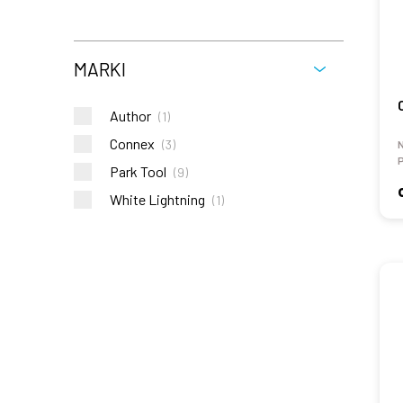
MARKI
Author
(
1
)
Connex
(
3
)
P
Park Tool
(
9
)
White Lightning
(
1
)