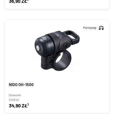
36,90 ZŁ
Porównaj
NIDO OH-1500
Dzwonki
CatEye
1
34,90 ZŁ