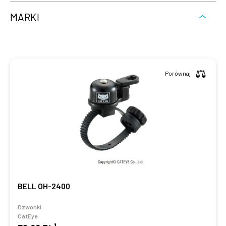
MARKI
Porównaj
BELL OH-2400
Dzwonki
CatEye
1