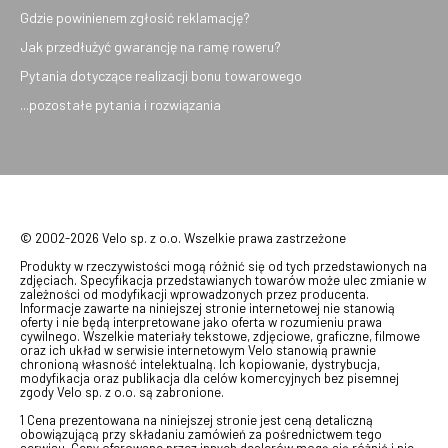
Gdzie powinienem zgłosić reklamację?
Jak przedłużyć gwarancję na ramę roweru?
Pytania dotyczące realizacji bonu towarowego
...pozostałe pytania i rozwiązania
© 2002-2026 Velo sp. z o.o. Wszelkie prawa zastrzeżone
Produkty w rzeczywistości mogą różnić się od tych przedstawionych na
zdjęciach. Specyfikacja przedstawianych towarów może ulec zmianie w
zależności od modyfikacji wprowadzonych przez producenta.
Informacje zawarte na niniejszej stronie internetowej nie stanowią
oferty i nie będą interpretowane jako oferta w rozumieniu prawa
cywilnego. Wszelkie materiały tekstowe, zdjęciowe, graficzne, filmowe
oraz ich układ w serwisie internetowym Velo stanowią prawnie
chronioną własność intelektualną. Ich kopiowanie, dystrybucja,
modyfikacja oraz publikacja dla celów komercyjnych bez pisemnej
zgody Velo sp. z o.o. są zabronione.
1 Cena prezentowana na niniejszej stronie jest ceną detaliczną
obowiązującą przy składaniu zamówień za pośrednictwem tego