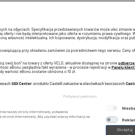
onych na zdjęciach. Specyfikacja przedstawianych towarów może ulec zmianie 
ią oferty i nie będą interpretowane jako oferta w rozumieniu prawa cywilnego. 
oną własność intelektualną. Ich kopiowanie, dystrybucja, modyfikacja oraz pu
 obowiązującą przy składaniu zamówień za pośrednictwem tego serwisu. Ceny of
j swój bon" na towary z oferty VELO, aktualnie dostępnej na stronie
odbierze
tość eBonu uwzględnia fakt wyrażenia - w procesie rejestracji w
Panelu klient
dy wartość eBonu zostanie obniżona o 10 zł.
klepach
SIDI Center
, produkty Castelli zakupów w placówkach tworzących
Caste
Polityka prywatności
Niezb
nia naszej strony internetowej, pokazania
stronie internetowej. Aby uzyskać więcej informacji na
Reklam
Akceptuj