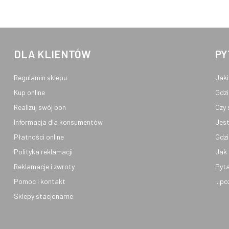
DLA KLIENTÓW
PY
Regulamin sklepu
Jaki
Kup online
Gdzi
Realizuj swój bon
Czy 
Informacja dla konsumentów
Jest
Płatności online
Gdzi
Polityka reklamacji
Jak 
Reklamacje i zwroty
Pyta
Pomoc i kontakt
...p
Sklepy stacjonarne