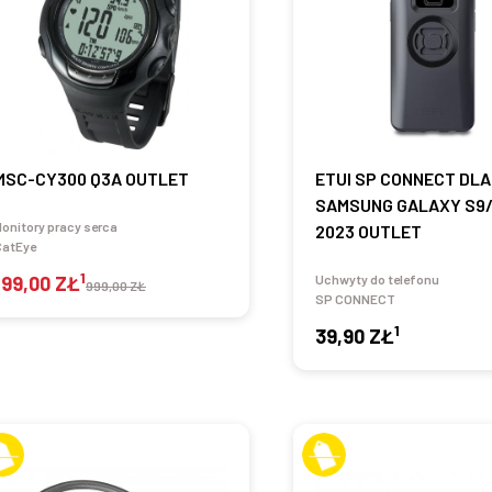
MSC-CY300 Q3A OUTLET
ETUI SP CONNECT DLA
SAMSUNG GALAXY S9
onitory pracy serca
2023 OUTLET
CatEye
1
199,00 ZŁ
Uchwyty do telefonu
999,00 ZŁ
SP CONNECT
1
39,90 ZŁ