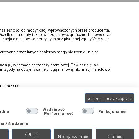
w zależności od modyfikacji wprowadzonych przez producenta.
Wszelkie materiały tekstowe, zdjęciowe, graficzne, filmowe oraz
blikacja dla celów komercyjnych bez pisemnej zgody Velo sp. z
erowane przez innych dealerów mogą się różnić i nie są
bon.pl
, w ramach sprzedaży premiowej. Dowiedz się jak
a
- zgody na otrzymywanie drogą mailową informacji handlowo-
lli Center.
Kontynuuj bez akceptacji
Wydajność
ędne
Funkcjonalne
(Performance)
a / śledzenie
Zapisz
Nie zgadzam się
Dostosuj