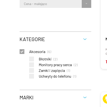
Cena - malejąco
KATEGORIE
M
Akcesoria
(
6
)
Błotniki
(
2
)
Monitory pracy serca
(
2
)
Zamki i zapięcia
(
1
)
Uchwyty do telefonu
(
1
)
MARKI