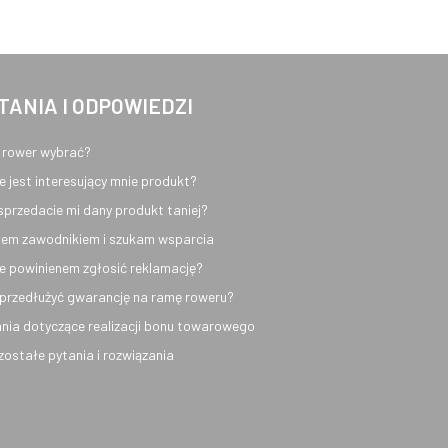
TANIA I ODPOWIEDZI
 rower wybrać?
e jest interesujący mnie produkt?
sprzedacie mi dany produkt taniej?
em zawodnikiem i szukam wsparcia
e powinienem zgłosić reklamację?
przedłużyć gwarancję na ramę roweru?
nia dotyczące realizacji bonu towarowego
ozostałe pytania i rozwiązania