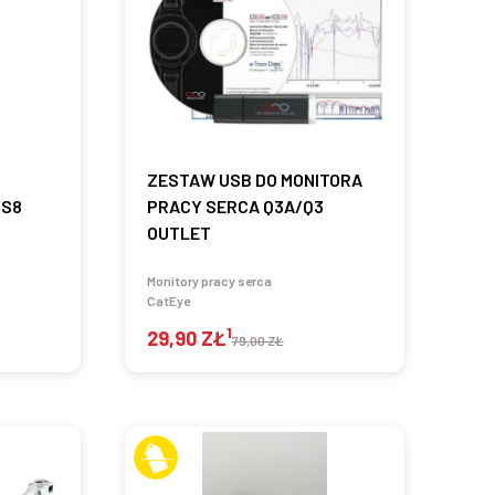
ZESTAW USB DO MONITORA
/S8
PRACY SERCA Q3A/Q3
OUTLET
Monitory pracy serca
CatEye
1
29,90 ZŁ
79,00 ZŁ