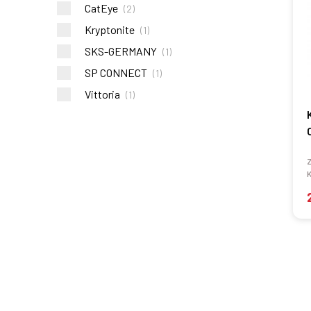
CatEye
(
2
)
Kryptonite
(
1
)
SKS-GERMANY
(
1
)
SP CONNECT
(
1
)
Vittoria
(
1
)
Z
K