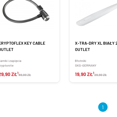
KRYPTOFLEX KEY CABLE
X-TRA-DRY XL BIAŁY 
OUTLET
OUTLET
amki i zapięcia
Błotniki
ryptonite
SKS-GERMANY
1
1
29,90 ZŁ
19,90 ZŁ
89,00 ZŁ
29,90 ZŁ
1