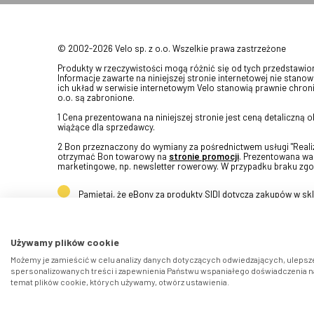
© 2002-2026 Velo sp. z o.o. Wszelkie prawa zastrzeżone
Produkty w rzeczywistości mogą różnić się od tych przedstawi
Informacje zawarte na niniejszej stronie internetowej nie stanow
ich układ w serwisie internetowym Velo stanowią prawnie chroni
o.o. są zabronione.
1 Cena prezentowana na niniejszej stronie jest ceną detaliczną
wiążące dla sprzedawcy.
2 Bon przeznaczony do wymiany za pośrednictwem usługi "Realizu
otrzymać Bon towarowy na
stronie promocji
. Prezentowana war
marketingowe, np. newsletter rowerowy. W przypadku braku zgo
Pamiętaj, że eBony za produkty SIDI dotyczą zakupów w s
Używamy plików cookie
Możemy je zamieścić w celu analizy danych dotyczących odwiedzających, ulepsze
spersonalizowanych treści i zapewnienia Państwu wspaniałego doświadczenia na 
temat plików cookie, których używamy, otwórz ustawienia.