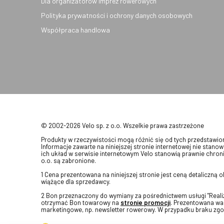
Dla organizatorów imprez rowerowych
Polityka prywatności i ochrony danych osobowych
Współpraca handlowa
© 2002-2026 Velo sp. z o.o. Wszelkie prawa zastrzeżone
Produkty w rzeczywistości mogą różnić się od tych przedstawi
Informacje zawarte na niniejszej stronie internetowej nie stanow
ich układ w serwisie internetowym Velo stanowią prawnie chroni
o.o. są zabronione.
1 Cena prezentowana na niniejszej stronie jest ceną detaliczną
wiążące dla sprzedawcy.
2 Bon przeznaczony do wymiany za pośrednictwem usługi "Realizu
otrzymać Bon towarowy na
stronie promocji
. Prezentowana war
marketingowe, np. newsletter rowerowy. W przypadku braku zgo