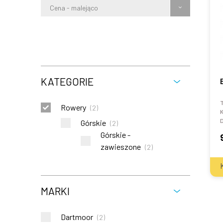
Cena - malejąco
KATEGORIE
T
Rowery
(
2
)
K
Górskie
(
2
)
Górskie -
zawieszone
(
2
)
MARKI
Dartmoor
(
2
)