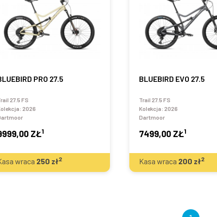
BLUEBIRD PRO 27.5
BLUEBIRD EVO 27.5
rail 27.5 FS
Trail 27.5 FS
olekcja:
2026
Kolekcja:
2026
Dartmoor
Dartmoor
1
1
9999,00 ZŁ
7499,00 ZŁ
2
2
Kasa wraca
250
zł
Kasa wraca
200
zł