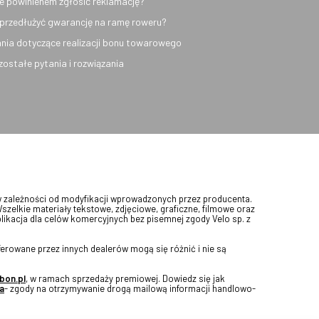
e powinienem zgłosić reklamację?
przedłużyć gwarancję na ramę roweru?
nia dotyczące realizacji bonu towarowego
ozostałe pytania i rozwiązania
w zależności od modyfikacji wprowadzonych przez producenta.
Wszelkie materiały tekstowe, zdjęciowe, graficzne, filmowe oraz
blikacja dla celów komercyjnych bez pisemnej zgody Velo sp. z
erowane przez innych dealerów mogą się różnić i nie są
bon.pl
, w ramach sprzedaży premiowej. Dowiedz się jak
a
- zgody na otrzymywanie drogą mailową informacji handlowo-