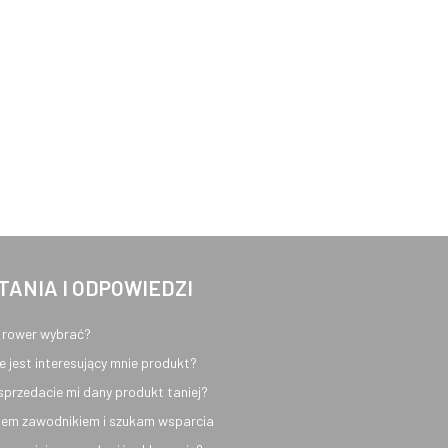
TANIA I ODPOWIEDZI
 rower wybrać?
e jest interesujący mnie produkt?
sprzedacie mi dany produkt taniej?
em zawodnikiem i szukam wsparcia