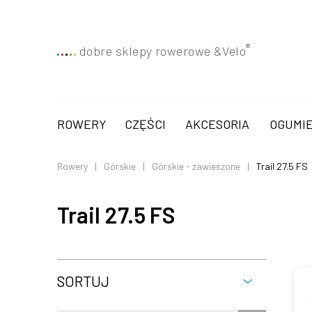
®
dobre sklepy rowerowe &
Velo
ROWERY
CZĘŚCI
AKCESORIA
OGUMIE
Rowery
Górskie
Górskie - zawieszone
Trail 27.5 FS
Trail 27.5 FS
SORTUJ