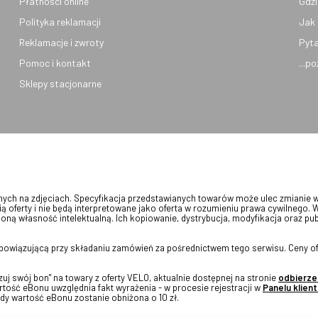
Płatności online
Gdzi
Polityka reklamacji
Jak 
Reklamacje i zwroty
Pyta
Pomoc i kontakt
...p
Sklepy stacjonarne
onych na zdjęciach. Specyfikacja przedstawianych towarów może ulec zmianie 
ią oferty i nie będą interpretowane jako oferta w rozumieniu prawa cywilnego. 
oną własność intelektualną. Ich kopiowanie, dystrybucja, modyfikacja oraz pu
 obowiązującą przy składaniu zamówień za pośrednictwem tego serwisu. Ceny of
j swój bon" na towary z oferty VELO, aktualnie dostępnej na stronie
odbierze
tość eBonu uwzględnia fakt wyrażenia - w procesie rejestracji w
Panelu klient
dy wartość eBonu zostanie obniżona o 10 zł.