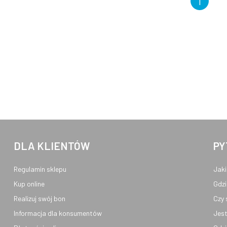
1
DLA KLIENTÓW
PY
Regulamin sklepu
Jaki
Kup online
Gdzi
Realizuj swój bon
Czy 
Informacja dla konsumentów
Jest