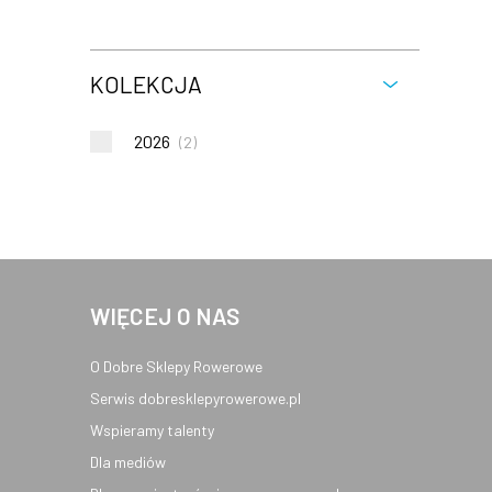
KOLEKCJA
2026
(
2
)
WIĘCEJ O NAS
O Dobre Sklepy Rowerowe
Serwis dobresklepyrowerowe.pl
Wspieramy talenty
Dla mediów