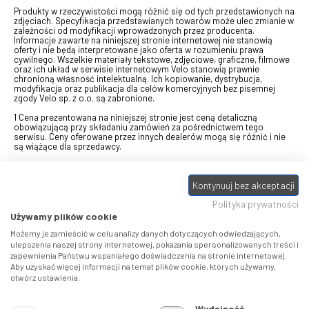
Produkty w rzeczywistości mogą różnić się od tych przedstawionych na
zdjęciach. Specyfikacja przedstawianych towarów może ulec zmianie w
zależności od modyfikacji wprowadzonych przez producenta.
Informacje zawarte na niniejszej stronie internetowej nie stanowią
oferty i nie będą interpretowane jako oferta w rozumieniu prawa
cywilnego. Wszelkie materiały tekstowe, zdjęciowe, graficzne, filmowe
oraz ich układ w serwisie internetowym Velo stanowią prawnie
chronioną własność intelektualną. Ich kopiowanie, dystrybucja,
modyfikacja oraz publikacja dla celów komercyjnych bez pisemnej
zgody Velo sp. z o.o. są zabronione.
1 Cena prezentowana na niniejszej stronie jest ceną detaliczną
obowiązującą przy składaniu zamówień za pośrednictwem tego
serwisu. Ceny oferowane przez innych dealerów mogą się różnić i nie
są wiążące dla sprzedawcy.
2 Bon przeznaczony do wymiany za pośrednictwem usługi "Realizuj
swój bon" na towary z oferty VELO, aktualnie dostępnej na stronie
Kontynuuj bez akceptacji
odbierzebon.pl
, w ramach sprzedaży premiowej. Dowiedz się jak
otrzymać Bon towarowy na
stronie promocji
. Prezentowana wartość
Polityka prywatności
eBonu uwzględnia fakt wyrażenia - w procesie rejestracji w
Panelu
klienta
- zgody na otrzymywanie drogą mailową informacji handlowo-
Używamy plików cookie
marketingowe, np. newsletter rowerowy. W przypadku braku zgody
wartość eBonu zostanie obniżona o 10 zł.
Możemy je zamieścić w celu analizy danych dotyczących odwiedzających,
ulepszenia naszej strony internetowej, pokazania spersonalizowanych treści i
zapewnienia Państwu wspaniałego doświadczenia na stronie internetowej.
Pamiętaj, że eBony za produkty SIDI dotyczą zakupów w sklepach
Aby uzyskać więcej informacji na temat plików cookie, których używamy,
SIDI Center
, produkty Castelli zakupów w placówkach tworzących
otwórz ustawienia.
Castelli Center.
Wydajność