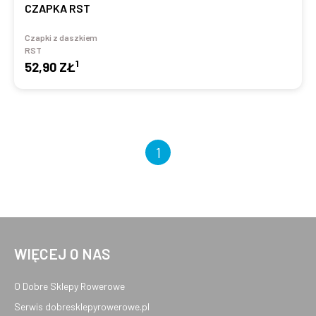
CZAPKA RST
Czapki z daszkiem
RST
1
52,90 ZŁ
1
WIĘCEJ O NAS
O Dobre Sklepy Rowerowe
Serwis dobresklepyrowerowe.pl