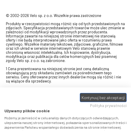
© 2002-2026 Velo sp. z o.o. Wszelkie prawa zastrzeżone
Produkty w rzeczywistości mogą różnić się od tych przedstawionych na
zdjęciach. Specyfikacja przedstawianych towarów może ulec zmianie w
zależności od modyfikacji wprowadzonych przez producenta.
Informacje zawarte na niniejszej stronie internetowej nie stanowią
oferty i nie będą interpretowane jako oferta w rozumieniu prawa
cywilnego. Wszelkie materiały tekstowe, zdjęciowe, graficzne, filmowe
oraz ich układ w serwisie internetowym Velo stanowią prawnie
chronioną własność intelektualną. Ich kopiowanie, dystrybucja,
modyfikacja oraz publikacja dla celów komercyjnych bez pisemnej
zgody Velo sp. z o.o. są zabronione.
1 Cena prezentowana na niniejszej stronie jest ceną detaliczną
obowiązującą przy składaniu zamówień za pośrednictwem tego
serwisu. Ceny oferowane przez innych dealerów mogą się różnić i nie
są wiążące dla sprzedawcy.
2 Bon przeznaczony do wymiany za pośrednictwem usługi "Realizuj
swój bon" na towary z oferty VELO, aktualnie dostępnej na stronie
Kontynuuj bez akceptacji
odbierzebon.pl
, w ramach sprzedaży premiowej. Dowiedz się jak
otrzymać Bon towarowy na
stronie promocji
. Prezentowana wartość
Polityka prywatności
eBonu uwzględnia fakt wyrażenia - w procesie rejestracji w
Panelu
klienta
- zgody na otrzymywanie drogą mailową informacji handlowo-
Używamy plików cookie
marketingowe, np. newsletter rowerowy. W przypadku braku zgody
wartość eBonu zostanie obniżona o 10 zł.
Możemy je zamieścić w celu analizy danych dotyczących odwiedzających,
ulepszenia naszej strony internetowej, pokazania spersonalizowanych treści i
zapewnienia Państwu wspaniałego doświadczenia na stronie internetowej.
Pamiętaj, że eBony za produkty SIDI dotyczą zakupów w sklepach