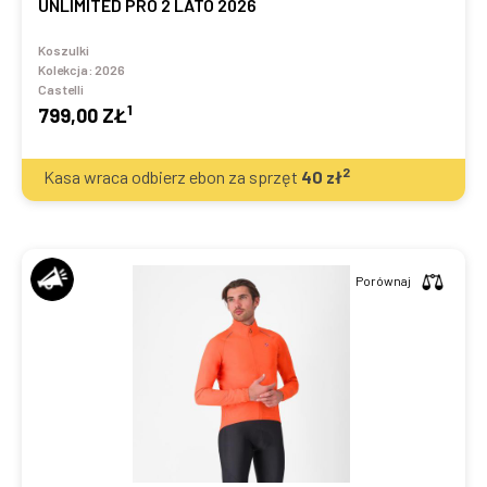
UNLIMITED PRO 2 LATO 2026
Koszulki
Kolekcja:
2026
Castelli
1
799,00 ZŁ
2
Kasa wraca odbierz ebon za sprzęt
40
zł
Porównaj