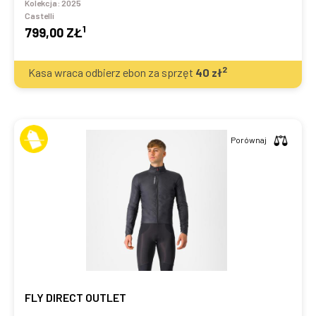
Kolekcja:
2025
Castelli
1
799,00 ZŁ
2
Kasa wraca odbierz ebon za sprzęt
40
zł
Porównaj
FLY DIRECT OUTLET