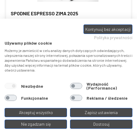
SPODNIE ESPRESSO ZIMA 2025
Spodnie
Kontynuuj bez akceptacji
Kolekcja:
2024
Castelli
Polityka prywatności
1
Używamy plików cookie
769,00 ZŁ
Możemy je zamieścić w celu analizy danych dotyczących odwiedzających,
ulepszenia naszej strony internetowej, pokazania spersonalizowanych treści i
zapewnienia Państwu wspaniałego doświadczenia na stronie internetowej.
2
Kasa wraca odbierz ebon za sprzęt
40
zł
Aby uzyskać więcej informacji na temat plików cookie, których używamy,
otwórz ustawienia.
Wydajność
Niezbędne
(Performance)
Porównaj
Funkcjonalne
Reklama / śledzenie
Akceptuj wszystko
Zapisz ustawienia
Nie zgadzam się
Dostosuj