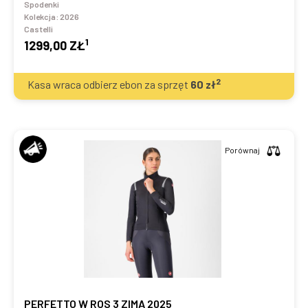
Spodenki
Kolekcja:
2026
Castelli
1
1299,00 ZŁ
2
Kasa wraca odbierz ebon za sprzęt
60
zł
Porównaj
PERFETTO W ROS 3 ZIMA 2025