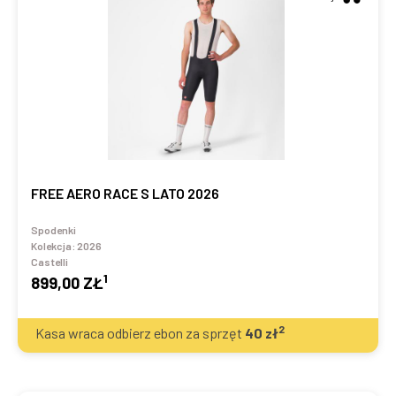
FREE AERO RACE S LATO 2026
Spodenki
Kolekcja:
2026
Castelli
1
899,00 ZŁ
2
Kasa wraca odbierz ebon za sprzęt
40
zł