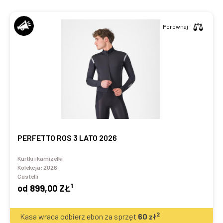
Porównaj
PERFETTO ROS 3 LATO 2026
Kurtki i kamizelki
Kolekcja:
2026
Castelli
1
od
899,00 ZŁ
2
Kasa wraca odbierz ebon za sprzęt
60
zł