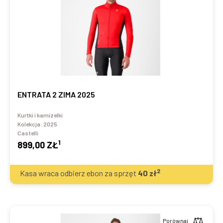
ENTRATA 2 ZIMA 2025
Kurtki i kamizelki
Kolekcja:
2025
Castelli
1
899,00 ZŁ
2
Kasa wraca odbierz ebon za sprzęt
40
zł
Porównaj