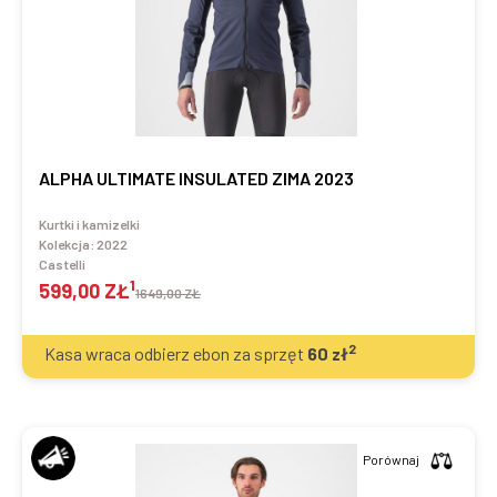
ALPHA ULTIMATE INSULATED ZIMA 2023
Kurtki i kamizelki
Kolekcja:
2022
Castelli
1
599,00 ZŁ
1649,00 ZŁ
2
Kasa wraca odbierz ebon za sprzęt
60
zł
Porównaj