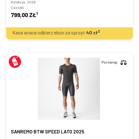
Kolekcja:
2026
Castelli
1
799,00 ZŁ
2
Kasa wraca odbierz ebon za sprzęt
40
zł
Porównaj
SANREMO BTW SPEED LATO 2025