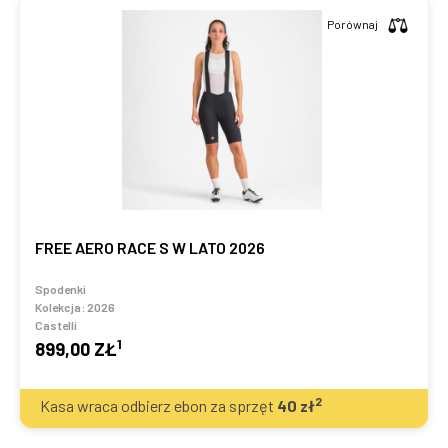
Porównaj
FREE AERO RACE S W LATO 2026
Spodenki
Kolekcja:
2026
Castelli
1
899,00 ZŁ
2
Kasa wraca odbierz ebon za sprzęt
40
zł