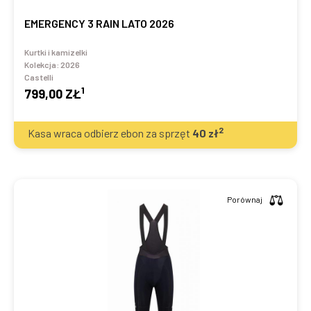
EMERGENCY 3 RAIN LATO 2026
Kurtki i kamizelki
Kolekcja:
2026
Castelli
1
799,00 ZŁ
2
Kasa wraca odbierz ebon za sprzęt
40
zł
Porównaj