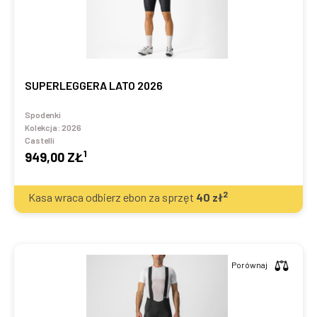
SUPERLEGGERA LATO 2026
Spodenki
Kolekcja:
2026
Castelli
1
949,00 ZŁ
2
Kasa wraca odbierz ebon za sprzęt
40
zł
Porównaj