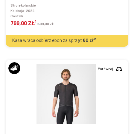
Stroje kolarskie
Kolekcja:
2024
Castelli
1
799,00 ZŁ
1399,00 ZŁ
2
Kasa wraca odbierz ebon za sprzęt
60
zł
Porównaj