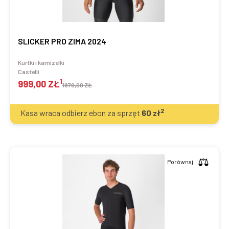
SLICKER PRO ZIMA 2024
Kurtki i kamizelki
Castelli
1
999,00 ZŁ
1879,00 ZŁ
2
Kasa wraca odbierz ebon za sprzęt
60
zł
Porównaj