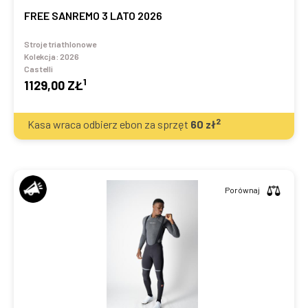
FREE SANREMO 3 LATO 2026
Stroje triathlonowe
Kolekcja:
2026
Castelli
1
1129,00 ZŁ
2
Kasa wraca odbierz ebon za sprzęt
60
zł
Porównaj