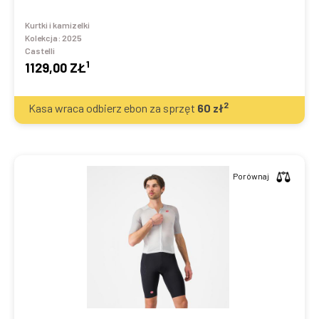
Kurtki i kamizelki
Kolekcja:
2025
Castelli
1
1129,00 ZŁ
2
Kasa wraca odbierz ebon za sprzęt
60
zł
Porównaj