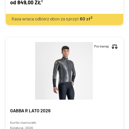
1
od
849,00 ZŁ
2
Kasa wraca odbierz ebon za sprzęt
60
zł
Porównaj
GABBA R LATO 2026
Kurtki i kamizelki
Kolekcja:
2026