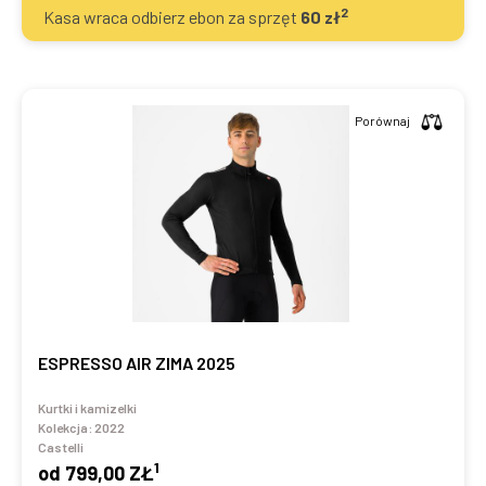
2
Kasa wraca odbierz ebon za sprzęt
60
zł
Porównaj
ESPRESSO AIR ZIMA 2025
Kurtki i kamizelki
Kolekcja:
2022
Castelli
1
od
799,00 ZŁ