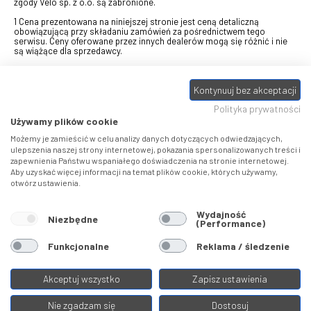
zgody Velo sp. z o.o. są zabronione.
1 Cena prezentowana na niniejszej stronie jest ceną detaliczną
obowiązującą przy składaniu zamówień za pośrednictwem tego
serwisu. Ceny oferowane przez innych dealerów mogą się różnić i nie
są wiążące dla sprzedawcy.
2 Bon przeznaczony do wymiany za pośrednictwem usługi "Realizuj
swój bon" na towary z oferty VELO, aktualnie dostępnej na stronie
Kontynuuj bez akceptacji
odbierzebon.pl
, w ramach sprzedaży premiowej. Dowiedz się jak
otrzymać Bon towarowy na
stronie promocji
. Prezentowana wartość
Polityka prywatności
eBonu uwzględnia fakt wyrażenia - w procesie rejestracji w
Panelu
klienta
- zgody na otrzymywanie drogą mailową informacji handlowo-
Używamy plików cookie
marketingowe, np. newsletter rowerowy. W przypadku braku zgody
wartość eBonu zostanie obniżona o 10 zł.
Możemy je zamieścić w celu analizy danych dotyczących odwiedzających,
ulepszenia naszej strony internetowej, pokazania spersonalizowanych treści i
zapewnienia Państwu wspaniałego doświadczenia na stronie internetowej.
Pamiętaj, że eBony za produkty SIDI dotyczą zakupów w sklepach
Aby uzyskać więcej informacji na temat plików cookie, których używamy,
SIDI Center
, produkty Castelli zakupów w placówkach tworzących
otwórz ustawienia.
Castelli Center.
Wydajność
Niezbędne
(Performance)
Funkcjonalne
Reklama / śledzenie
Akceptuj wszystko
Zapisz ustawienia
Nie zgadzam się
Dostosuj