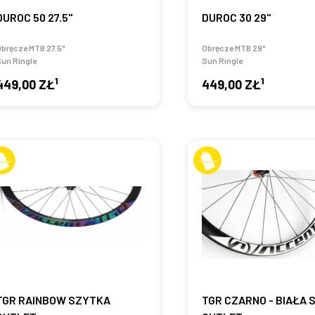
DUROC 50 27.5"
DUROC 30 29"
bręcze MTB 27.5"
Obręcze MTB 29"
un Ringle
Sun Ringle
1
1
449,00 ZŁ
449,00 ZŁ
TGR RAINBOW SZYTKA
TGR CZARNO - BIAŁA