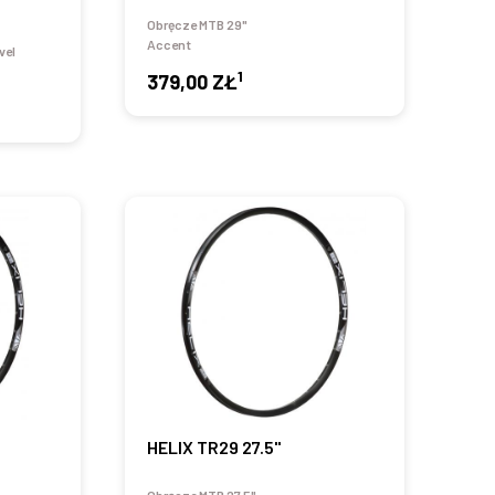
Obręcze MTB 29"
Accent
vel
1
379,00 ZŁ
HELIX TR29 27.5"