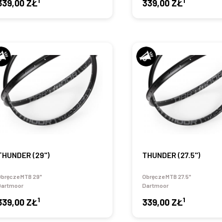
1
1
339,00 ZŁ
339,00 ZŁ
THUNDER (29")
THUNDER (27.5")
Obręcze MTB 29"
Obręcze MTB 27.5"
Dartmoor
Dartmoor
1
1
339,00 ZŁ
339,00 ZŁ