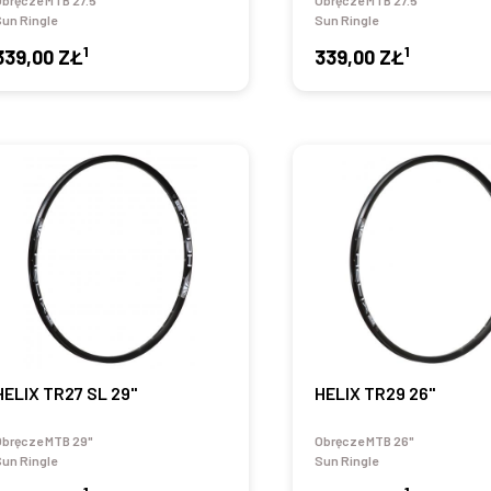
bręcze MTB 27.5"
Obręcze MTB 27.5"
un Ringle
Sun Ringle
1
1
339,00 ZŁ
339,00 ZŁ
HELIX TR27 SL 29"
HELIX TR29 26"
Obręcze MTB 29"
Obręcze MTB 26"
un Ringle
Sun Ringle