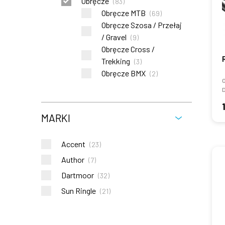
Obręcze
(
83
)
Obręcze MTB
(
69
)
Obręcze Szosa / Przełaj
/ Gravel
(
9
)
Obręcze Cross /
Trekking
(
3
)
Obręcze BMX
(
2
)
MARKI
Accent
(
23
)
Author
(
7
)
Dartmoor
(
32
)
Sun Ringle
(
21
)