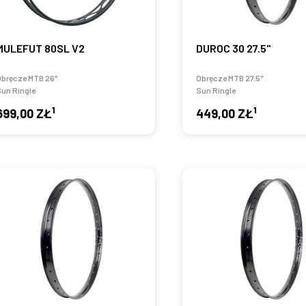
MULEFUT 80SL V2
DUROC 30 27.5"
Obręcze MTB 26"
Obręcze MTB 27.5"
un Ringle
Sun Ringle
1
1
699,00 ZŁ
449,00 ZŁ