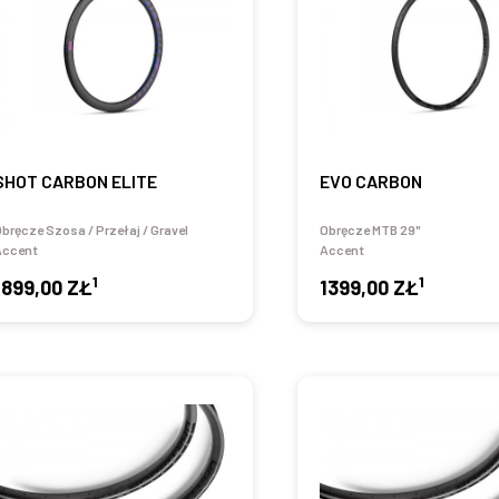
SHOT CARBON ELITE
EVO CARBON
bręcze Szosa / Przełaj / Gravel
Obręcze MTB 29"
Accent
Accent
1
1
1899,00 ZŁ
1399,00 ZŁ