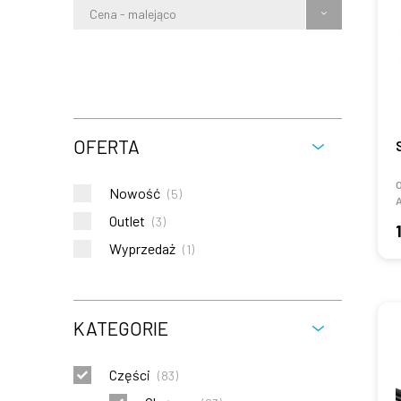
Cena - malejąco
OFERTA
O
Nowość
(
5
)
Outlet
(
3
)
Wyprzedaż
(
1
)
KATEGORIE
Części
(
83
)