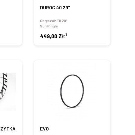
DUROC 40 29"
Obręcze MTB 29"
Sun Ringle
1
449,00 ZŁ
 SZYTKA
EVO