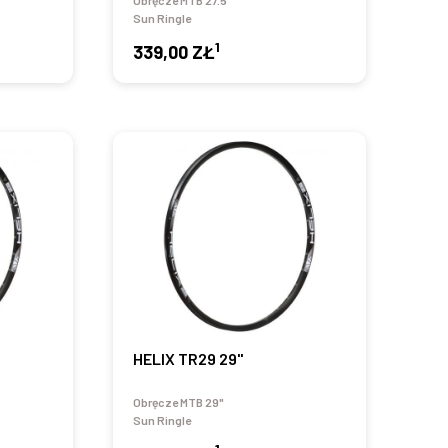
Obręcze MTB 27.5"
Sun Ringle
1
339,00 ZŁ
HELIX TR29 29"
Obręcze MTB 29"
Sun Ringle