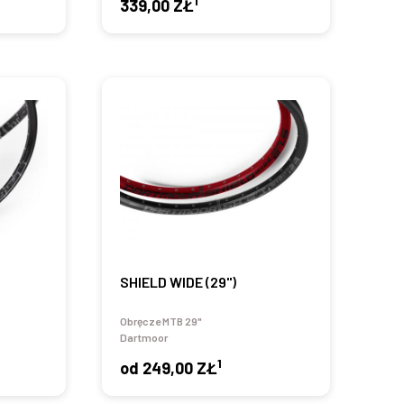
1
339,00 ZŁ
SHIELD WIDE (29")
Obręcze MTB 29"
Dartmoor
1
od
249,00 ZŁ