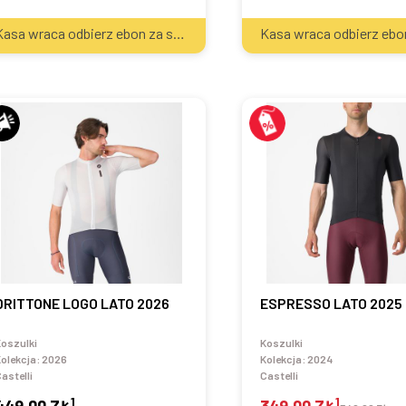
2
Kasa wraca odbierz ebon za sprzęt
20
zł
DRITTONE LOGO LATO 2026
ESPRESSO LATO 2025
oszulki
Koszulki
olekcja:
2026
Kolekcja:
2024
astelli
Castelli
1
1