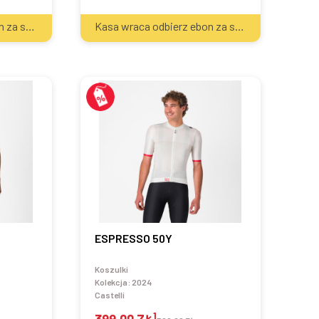
2
2
Kasa wraca odbierz ebon za sprzęt
20
zł
Kasa wraca odbierz ebon za sprzęt
20
zł
ESPRESSO 50Y
Koszulki
Kolekcja:
2024
Castelli
1