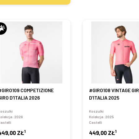
#GIRO109 COMPETIZIONE
#GIRO108 VINTAGE GI
GIRO D'ITALIA 2026
D'ITALIA 2025
oszulki
Koszulki
olekcja:
2026
Kolekcja:
2025
astelli
Castelli
1
1
449,00 ZŁ
449,00 ZŁ