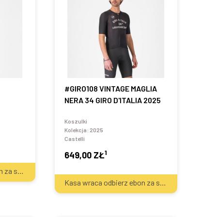
#GIRO108 VINTAGE MAGLIA
NERA 34 GIRO D'ITALIA 2025
Koszulki
Kolekcja:
2025
Castelli
1
649,00 ZŁ
2
Kasa wraca odbierz ebon za sprzęt
40
zł
2
Kasa wraca odbierz ebon za sprzęt
40
zł