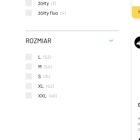
żółty
(
3
)
żółty fluo
(
4
)
ROZMIAR
L
(
52
)
M
(
50
)
S
(
15
)
XL
(
52
)
XXL
(
40
)
K
K
C