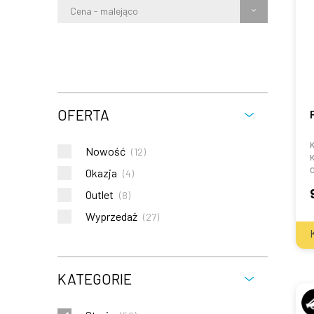
Cena - malejąco
OFERTA
K
Nowość
(
12
)
K
C
Okazja
(
4
)
Outlet
(
8
)
Wyprzedaż
(
27
)
KATEGORIE