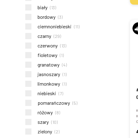
biały
(
13
)
bordowy
(
3
)
ciemnoniebieski
(
11
)
czarny
(
29
)
czerwony
(
13
)
fioletowy
(
1
)
granatowy
(
4
)
jasnoszary
(
1
)
limonkowy
(
1
)
niebieski
(
7
)
pomarańczowy
(
5
)
K
różowy
(
8
)
K
szary
C
(
10
)
zielony
(
2
)