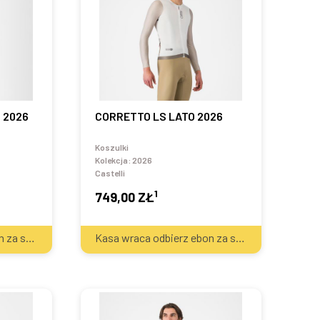
O 2026
CORRETTO LS LATO 2026
Koszulki
Kolekcja:
2026
Castelli
1
749,00 ZŁ
2
2
Kasa wraca odbierz ebon za sprzęt
40
zł
Kasa wraca odbierz ebon za sprzęt
40
zł