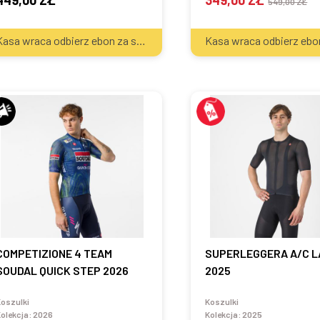
449,00 ZŁ
349,00 ZŁ
549,00 ZŁ
2
Kasa wraca odbierz ebon za sprzęt
20
zł
COMPETIZIONE 4 TEAM
SUPERLEGGERA A/C L
SOUDAL QUICK STEP 2026
2025
oszulki
Koszulki
olekcja:
2026
Kolekcja:
2025