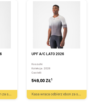
6
UPF A/C LATO 2026
Koszulki
Kolekcja:
2026
Castelli
1
549,00 ZŁ
2
2
Kasa wraca odbierz ebon za sprzęt
40
zł
Kasa wraca odbierz ebon za sprzęt
40
zł