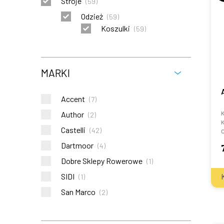
Stroje
(
59
)
Odzież
(
59
)
Koszulki
(
59
)
MARKI
Accent
(
7
)
Author
K
(
2
)
K
Castelli
(
42
)
C
Dartmoor
(
4
)
Dobre Sklepy Rowerowe
(
1
)
SIDI
(
1
)
San Marco
(
2
)