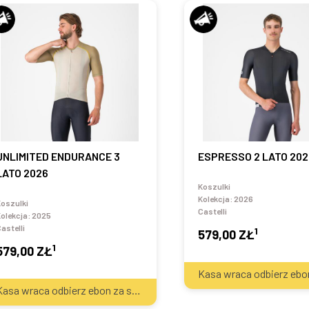
UNLIMITED ENDURANCE 3
ESPRESSO 2 LATO 202
LATO 2026
Koszulki
Kolekcja:
2026
oszulki
Castelli
olekcja:
2025
astelli
1
579,00 ZŁ
1
579,00 ZŁ
2
Kasa wraca odbierz ebon za sprzęt
40
zł