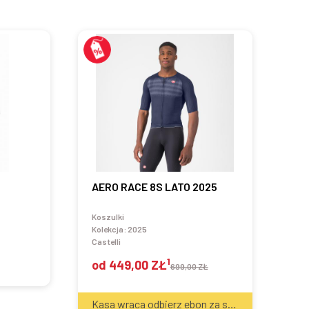
AERO RACE 8S LATO 2025
Koszulki
Kolekcja:
2025
Castelli
1
od
449,00 ZŁ
699,00 ZŁ
2
Kasa wraca odbierz ebon za sprzęt
40
zł