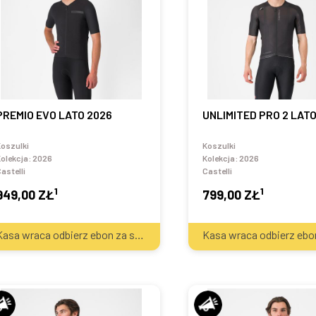
PREMIO EVO LATO 2026
UNLIMITED PRO 2 LAT
oszulki
Koszulki
olekcja:
2026
Kolekcja:
2026
astelli
Castelli
1
1
949,00 ZŁ
799,00 ZŁ
2
Kasa wraca odbierz ebon za sprzęt
40
zł