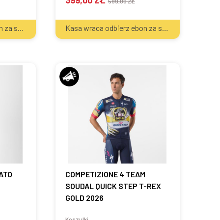
399,00 ZŁ
599,00 ZŁ
2
2
Kasa wraca odbierz ebon za sprzęt
40
zł
Kasa wraca odbierz ebon za sprzęt
40
zł
ATO
COMPETIZIONE 4 TEAM
SOUDAL QUICK STEP T-REX
GOLD 2026
Koszulki