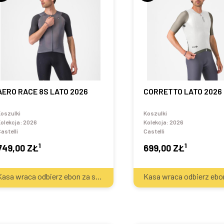
AERO RACE 8S LATO 2026
CORRETTO LATO 2026
oszulki
Koszulki
olekcja:
2026
Kolekcja:
2026
astelli
Castelli
1
1
749,00 ZŁ
699,00 ZŁ
2
Kasa wraca odbierz ebon za sprzęt
40
zł