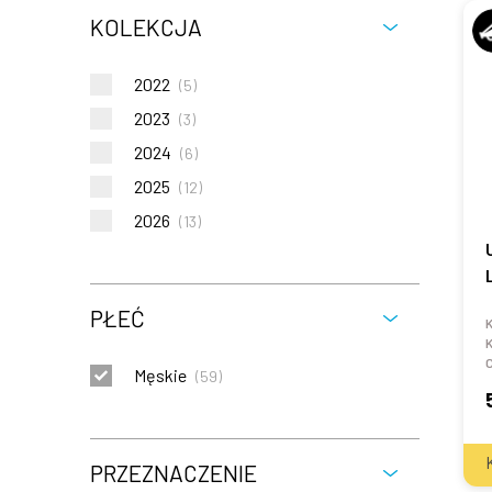
KOLEKCJA
2022
(
5
)
2023
(
3
)
2024
(
6
)
2025
(
12
)
2026
(
13
)
PŁEĆ
K
K
C
Męskie
(
59
)
PRZEZNACZENIE