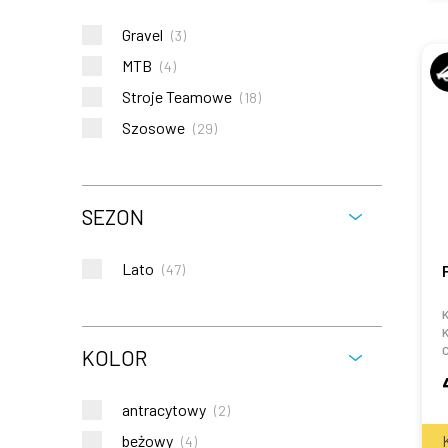
Gravel
(
3
)
MTB
(
4
)
Stroje Teamowe
(
18
)
Szosowe
(
29
)
SEZON
Lato
(
47
)
K
K
C
KOLOR
antracytowy
(
2
)
beżowy
(
4
)