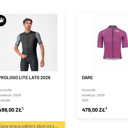
PROLOGO LITE LATO 2026
DARE
oszulki
Koszulki
olekcja:
2026
Kolekcja:
2025
astelli
SIDI
1
1
499,00 ZŁ
479,00 ZŁ
2
Kasa wraca odbierz ebon za sprzęt
20
zł