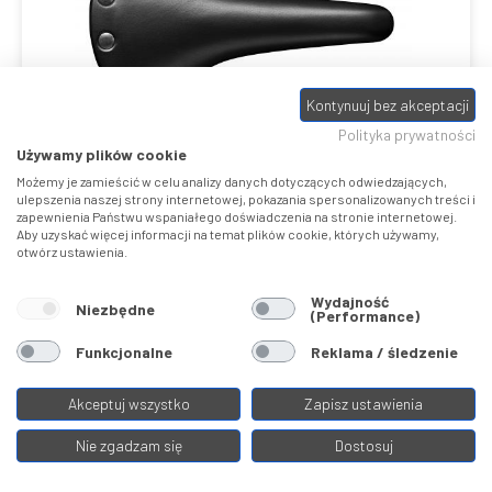
Kontynuuj bez akceptacji
Polityka prywatności
Używamy plików cookie
REGAL
Możemy je zamieścić w celu analizy danych dotyczących odwiedzających,
ulepszenia naszej strony internetowej, pokazania spersonalizowanych treści i
zapewnienia Państwu wspaniałego doświadczenia na stronie internetowej.
Siodełka bottega
Aby uzyskać więcej informacji na temat plików cookie, których używamy,
San Marco
otwórz ustawienia.
1
od
479,00 ZŁ
Wydajność
Niezbędne
(Performance)
Funkcjonalne
Reklama / śledzenie
Porównaj
Akceptuj wszystko
Zapisz ustawienia
Nie zgadzam się
Dostosuj