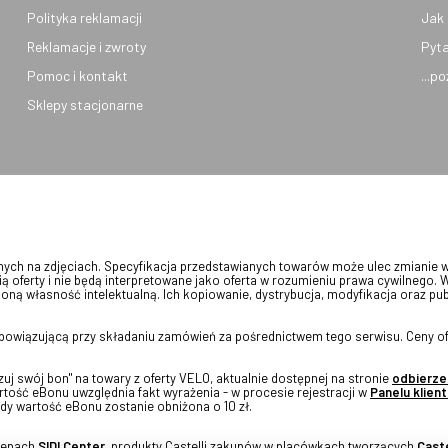
Polityka reklamacji
Jak 
Reklamacje i zwroty
Pyta
Pomoc i kontakt
...p
Sklepy stacjonarne
onych na zdjęciach. Specyfikacja przedstawianych towarów może ulec zmianie 
ią oferty i nie będą interpretowane jako oferta w rozumieniu prawa cywilnego. 
oną własność intelektualną. Ich kopiowanie, dystrybucja, modyfikacja oraz pu
 obowiązującą przy składaniu zamówień za pośrednictwem tego serwisu. Ceny of
j swój bon" na towary z oferty VELO, aktualnie dostępnej na stronie
odbierze
tość eBonu uwzględnia fakt wyrażenia - w procesie rejestracji w
Panelu klient
dy wartość eBonu zostanie obniżona o 10 zł.
klepach
SIDI Center
, produkty Castelli zakupów w placówkach tworzących
Caste