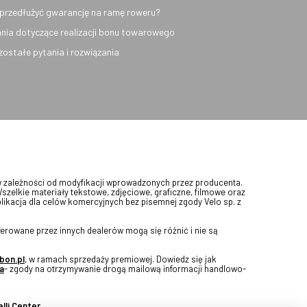
przedłużyć gwarancję na ramę roweru?
nia dotyczące realizacji bonu towarowego
ozostałe pytania i rozwiązania
w zależności od modyfikacji wprowadzonych przez producenta.
Wszelkie materiały tekstowe, zdjęciowe, graficzne, filmowe oraz
blikacja dla celów komercyjnych bez pisemnej zgody Velo sp. z
erowane przez innych dealerów mogą się różnić i nie są
bon.pl
, w ramach sprzedaży premiowej. Dowiedz się jak
a
- zgody na otrzymywanie drogą mailową informacji handlowo-
lli Center.