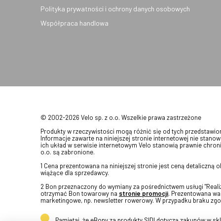
Polityka prywatności i ochrony danych osobowych
Współpraca handlowa
© 2002-2026 Velo sp. z o.o. Wszelkie prawa zastrzeżone
Produkty w rzeczywistości mogą różnić się od tych przedstawi
Informacje zawarte na niniejszej stronie internetowej nie stanow
ich układ w serwisie internetowym Velo stanowią prawnie chroni
o.o. są zabronione.
1 Cena prezentowana na niniejszej stronie jest ceną detaliczną
wiążące dla sprzedawcy.
2 Bon przeznaczony do wymiany za pośrednictwem usługi "Realizu
otrzymać Bon towarowy na
stronie promocji
. Prezentowana war
marketingowe, np. newsletter rowerowy. W przypadku braku zgo
Pamiętaj, że eBony za produkty SIDI dotyczą zakupów w s