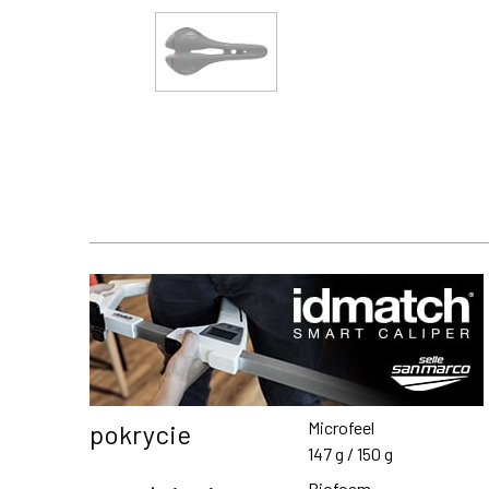
Microfeel
pokrycie
147 g / 150 g
Biofoam