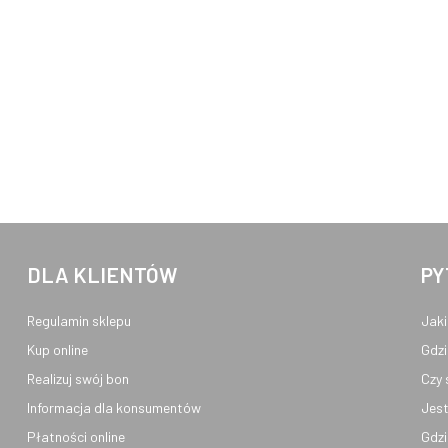
DLA KLIENTÓW
PY
Regulamin sklepu
Jaki
Kup online
Gdzi
Realizuj swój bon
Czy 
Informacja dla konsumentów
Jest
Płatności online
Gdzi