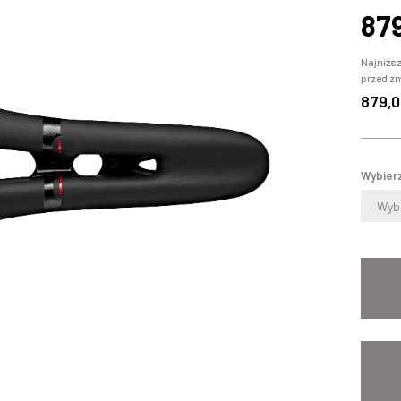
87
Najniższ
przed z
879,0
Wybierz
Wybi