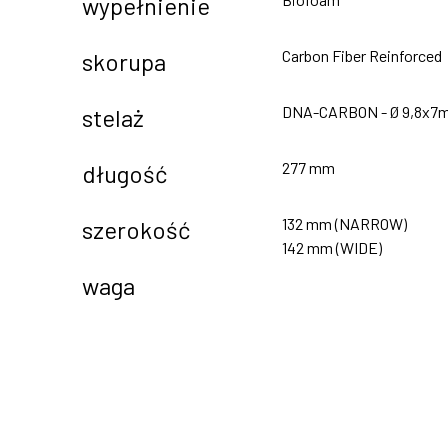
wypełnienie
Carbon Fiber Reinforced
skorupa
DNA-CARBON - Ø 9,8x7
stelaż
277 mm
długość
132 mm (NARROW)
szerokość
142 mm (WIDE)
waga