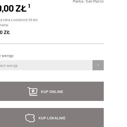
Marka:
San Marco
9,00 ZŁ
¹
a cena z ostatnich 30 dni
mianą:
0 ZŁ
 wersję:
erz wersję
KUP ONLINE
KUP LOKALNIE