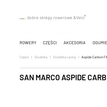
®
dobre sklepy rowerowe &
Velo
ROWERY
CZĘŚCI
AKCESORIA
OGUMIE
Części
Siodełka
Siodełka racing
Aspide Carbon F
SAN MARCO ASPIDE CARB