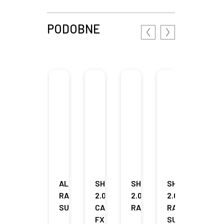
PODOBNE
ALLROAD
SHORTFIT
SHORTFIT
SHORTFIT
GROU
RACING
2.0
2.0
2.0
SHOR
SUPERCOMFORT
CARBON
RACING
RACING
SPOR
FX
SUPERCOMFOR
OPEN