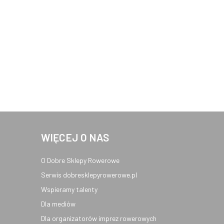
WIĘCEJ O NAS
O Dobre Sklepy Rowerowe
Serwis dobresklepyrowerowe.pl
Wspieramy talenty
Dla mediów
Dla organizatorów imprez rowerowych