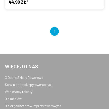
1
44,90 ZŁ
1
WIĘCEJ O NAS
O Dobre Sklepy Rowerowe
Serwis dobresklepyrowerowe.pl
Wspieramy talenty
Dla mediów
Dla organizatorów imprez rowerowych