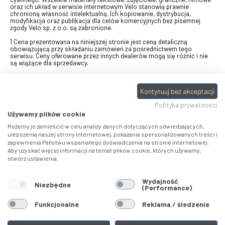
oraz ich układ w serwisie internetowym Velo stanowią prawnie
chronioną własność intelektualną. Ich kopiowanie, dystrybucja,
modyfikacja oraz publikacja dla celów komercyjnych bez pisemnej
zgody Velo sp. z o.o. są zabronione.
1 Cena prezentowana na niniejszej stronie jest ceną detaliczną
obowiązującą przy składaniu zamówień za pośrednictwem tego
serwisu. Ceny oferowane przez innych dealerów mogą się różnić i nie
są wiążące dla sprzedawcy.
2 Bon przeznaczony do wymiany za pośrednictwem usługi "Realizuj
swój bon" na towary z oferty VELO, aktualnie dostępnej na stronie
Kontynuuj bez akceptacji
odbierzebon.pl
, w ramach sprzedaży premiowej. Dowiedz się jak
otrzymać Bon towarowy na
stronie promocji
. Prezentowana wartość
Polityka prywatności
eBonu uwzględnia fakt wyrażenia - w procesie rejestracji w
Panelu
klienta
- zgody na otrzymywanie drogą mailową informacji handlowo-
Używamy plików cookie
marketingowe, np. newsletter rowerowy. W przypadku braku zgody
wartość eBonu zostanie obniżona o 10 zł.
Możemy je zamieścić w celu analizy danych dotyczących odwiedzających,
ulepszenia naszej strony internetowej, pokazania spersonalizowanych treści i
zapewnienia Państwu wspaniałego doświadczenia na stronie internetowej.
Pamiętaj, że eBony za produkty SIDI dotyczą zakupów w sklepach
Aby uzyskać więcej informacji na temat plików cookie, których używamy,
SIDI Center
, produkty Castelli zakupów w placówkach tworzących
otwórz ustawienia.
Castelli Center.
Wydajność
Niezbędne
(Performance)
Funkcjonalne
Reklama / śledzenie