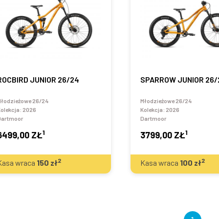
ROCBIRD JUNIOR 26/24
SPARROW JUNIOR 26/
Młodzieżowe 26/24
Młodzieżowe 26/24
olekcja:
2026
Kolekcja:
2026
Dartmoor
Dartmoor
1
1
6499,00 ZŁ
3799,00 ZŁ
2
2
Kasa wraca
150
zł
Kasa wraca
100
zł