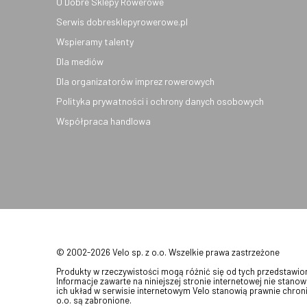
O Dobre Sklepy Rowerowe
Serwis dobresklepyrowerowe.pl
Wspieramy talenty
Dla mediów
Dla organizatorów imprez rowerowych
Polityka prywatności i ochrony danych osobowych
Współpraca handlowa
© 2002-2026 Velo sp. z o.o. Wszelkie prawa zastrzeżone
Produkty w rzeczywistości mogą różnić się od tych przedstawi
Informacje zawarte na niniejszej stronie internetowej nie stanow
ich układ w serwisie internetowym Velo stanowią prawnie chroni
o.o. są zabronione.