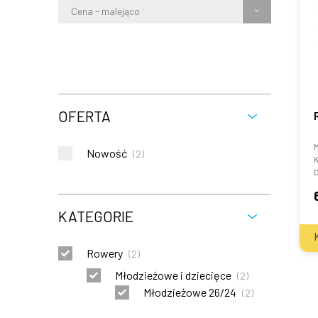
Cena - malejąco
OFERTA
Nowość
(
2
)
K
KATEGORIE
Rowery
(
2
)
Młodzieżowe i dziecięce
(
2
)
Młodzieżowe 26/24
(
2
)