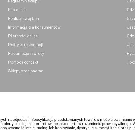
Regulamin sklepu
Jaki
Kup online
Gdzi
Realizuj swój bon
Czy 
Informacja dla konsumentów
Jest
Płatności online
Gdzi
Polityka reklamacji
Jak 
Reklamacje i zwroty
Pyta
Pomoc i kontakt
...p
Sklepy stacjonarne
onych na zdjęciach. Specyfikacja przedstawianych towarów może ulec zmianie 
ią oferty i nie będą interpretowane jako oferta w rozumieniu prawa cywilnego. 
oną własność intelektualną. Ich kopiowanie, dystrybucja, modyfikacja oraz pu