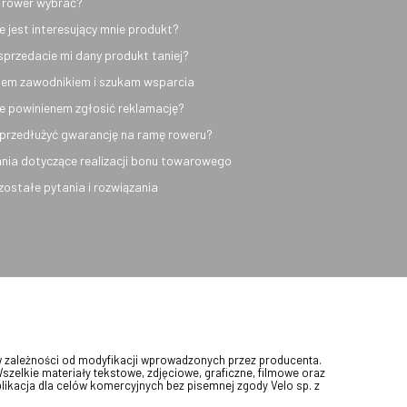
 rower wybrać?
e jest interesujący mnie produkt?
sprzedacie mi dany produkt taniej?
em zawodnikiem i szukam wsparcia
e powinienem zgłosić reklamację?
przedłużyć gwarancję na ramę roweru?
nia dotyczące realizacji bonu towarowego
ozostałe pytania i rozwiązania
w zależności od modyfikacji wprowadzonych przez producenta.
Wszelkie materiały tekstowe, zdjęciowe, graficzne, filmowe oraz
blikacja dla celów komercyjnych bez pisemnej zgody Velo sp. z