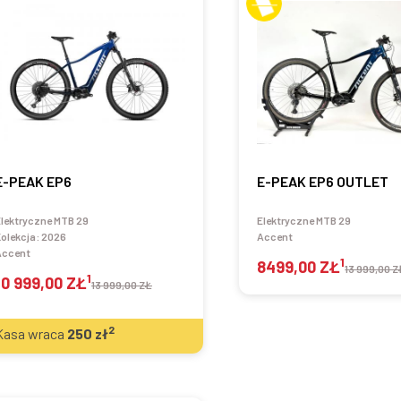
E-PEAK EP6
E-PEAK EP6 OUTLET
lektryczne MTB 29
Elektryczne MTB 29
olekcja:
2026
Accent
Accent
1
8499,00 ZŁ
13 999,00 Z
1
10 999,00 ZŁ
13 999,00 ZŁ
2
Kasa wraca
250
zł