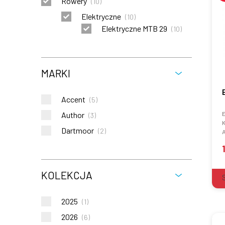
Rowery
(
10
)
Elektryczne
(
10
)
Elektryczne MTB 29
(
10
)
MARKI
Accent
(
5
)
Author
E
(
3
)
K
Dartmoor
(
2
)
KOLEKCJA
2025
(
1
)
2026
(
6
)