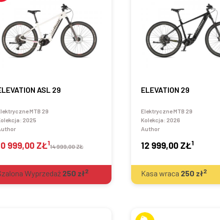
ELEVATION ASL 29
ELEVATION 29
lektryczne MTB 29
Elektryczne MTB 29
olekcja:
2025
Kolekcja:
2026
Author
Author
1
1
10 999,00 ZŁ
12 999,00 ZŁ
14 999,00 ZŁ
2
2
Szalona Wyprzedaż
250
zł
Kasa wraca
250
zł