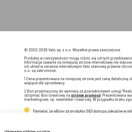
© 2002-2026 Velo sp. z o.o. Wszelkie prawa zastrzeżone
Produkty w rzeczywistości mogą różnić się od tych przedstawi
Informacje zawarte na niniejszej stronie internetowej nie stanow
ich układ w serwisie internetowym Velo stanowią prawnie chroni
o.o. są zabronione.
1 Cena prezentowana na niniejszej stronie jest ceną detaliczną
wiążące dla sprzedawcy.
2 Bon przeznaczony do wymiany za pośrednictwem usługi "Realizu
otrzymać Bon towarowy na
stronie promocji
. Prezentowana war
marketingowe, np. newsletter rowerowy. W przypadku braku zgo
Pamiętaj, że eBony za produkty SIDI dotyczą zakupów w s
Używamy plików cookie