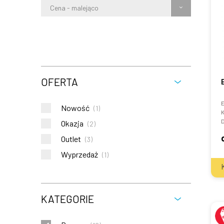
Cena - malejąco
OFERTA
E
Nowość
(
1
)
K
Okazja
(
2
)
Outlet
(
3
)
Wyprzedaż
(
1
)
KATEGORIE