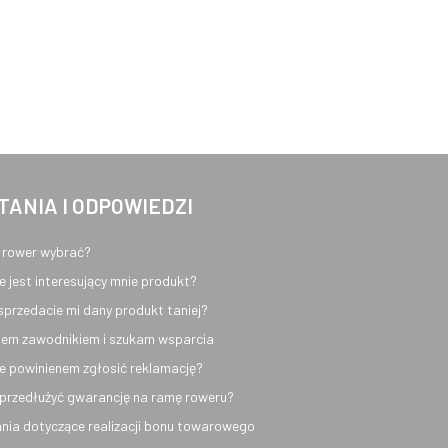
TANIA I ODPOWIEDZI
 rower wybrać?
e jest interesujący mnie produkt?
sprzedacie mi dany produkt taniej?
em zawodnikiem i szukam wsparcia
e powinienem zgłosić reklamację?
przedłużyć gwarancję na ramę roweru?
nia dotyczące realizacji bonu towarowego