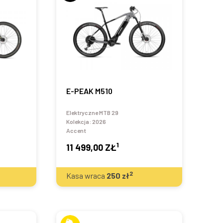
E-PEAK M510
Elektryczne MTB 29
Kolekcja:
2026
Accent
1
11 499,00 ZŁ
2
Kasa wraca
250
zł