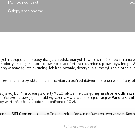
Pomoc i kontakt
...p
Sklepy stacjonarne
onych na zdjęciach. Specyfikacja przedstawianych towarów może ulec zmianie 
ią oferty i nie będą interpretowane jako oferta w rozumieniu prawa cywilnego. 
oną własność intelektualną. Ich kopiowanie, dystrybucja, modyfikacja oraz pu
 obowiązującą przy składaniu zamówień za pośrednictwem tego serwisu. Ceny of
j swój bon" na towary z oferty VELO, aktualnie dostępnej na stronie
odbierze
tość eBonu uwzględnia fakt wyrażenia - w procesie rejestracji w
Panelu klient
dy wartość eBonu zostanie obniżona o 10 zł.
klepach
SIDI Center
, produkty Castelli zakupów w placówkach tworzących
Caste
Polityka prywatności