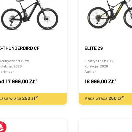
E-THUNDERBIRD CF
ELITE 29
lektryczne MTB 29
Elektryczne MTB 29
olekcja:
2026
Kolekcja:
2026
Dartmoor
Author
1
1
od
17 999,00 ZŁ
18 999,00 ZŁ
2
2
Kasa wraca
250
zł
Kasa wraca
250
zł