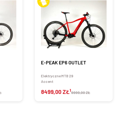
E-PEAK EP6 OUTLET
Elektryczne MTB 29
Accent
1
8499,00 ZŁ
Ł
9999,00 ZŁ