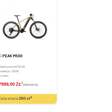
E-PEAK M500
lektryczne MTB 29
olekcja:
2026
Accent
1
7999,00 ZŁ
9999,00 ZŁ
2
Kasa wraca
250
zł