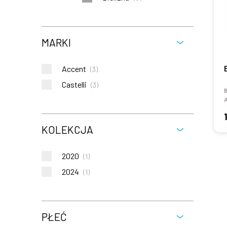
MARKI
Accent
(
3
)
Castelli
(
3
)
B
KOLEKCJA
2020
(
1
)
2024
(
1
)
PŁEĆ