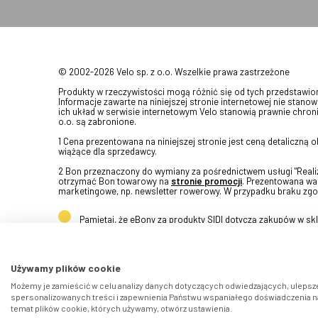
© 2002-2026 Velo sp. z o.o. Wszelkie prawa zastrzeżone
Produkty w rzeczywistości mogą różnić się od tych przedstawi
Informacje zawarte na niniejszej stronie internetowej nie stanow
ich układ w serwisie internetowym Velo stanowią prawnie chroni
o.o. są zabronione.
1 Cena prezentowana na niniejszej stronie jest ceną detaliczną
wiążące dla sprzedawcy.
2 Bon przeznaczony do wymiany za pośrednictwem usługi "Realizu
otrzymać Bon towarowy na
stronie promocji
. Prezentowana war
marketingowe, np. newsletter rowerowy. W przypadku braku zgo
Pamiętaj, że eBony za produkty SIDI dotyczą zakupów w s
Używamy plików cookie
Możemy je zamieścić w celu analizy danych dotyczących odwiedzających, ulepsze
spersonalizowanych treści i zapewnienia Państwu wspaniałego doświadczenia na 
temat plików cookie, których używamy, otwórz ustawienia.