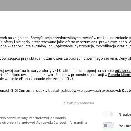
onych na zdjęciach. Specyfikacja przedstawianych towarów może ulec zmianie 
ią oferty i nie będą interpretowane jako oferta w rozumieniu prawa cywilnego. 
oną własność intelektualną. Ich kopiowanie, dystrybucja, modyfikacja oraz pu
 obowiązującą przy składaniu zamówień za pośrednictwem tego serwisu. Ceny of
j swój bon" na towary z oferty VELO, aktualnie dostępnej na stronie
odbierze
tość eBonu uwzględnia fakt wyrażenia - w procesie rejestracji w
Panelu klient
dy wartość eBonu zostanie obniżona o 10 zł.
klepach
SIDI Center
, produkty Castelli zakupów w placówkach tworzących
Caste
Polityka prywatności
Niezb
nia naszej strony internetowej, pokazania
stronie internetowej. Aby uzyskać więcej informacji na
Reklam