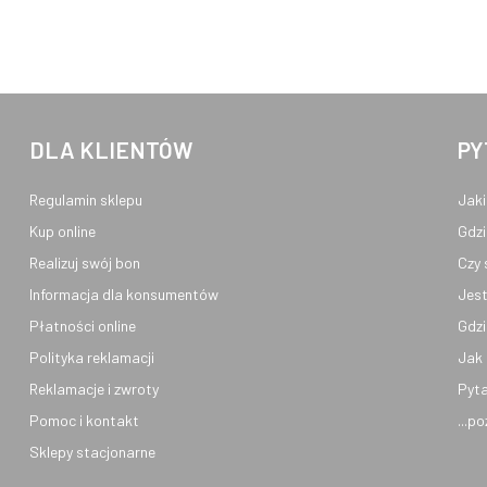
DLA KLIENTÓW
PY
Regulamin sklepu
Jaki
Kup online
Gdzi
Realizuj swój bon
Czy 
Informacja dla konsumentów
Jest
Płatności online
Gdzi
Polityka reklamacji
Jak 
Reklamacje i zwroty
Pyta
Pomoc i kontakt
...p
Sklepy stacjonarne