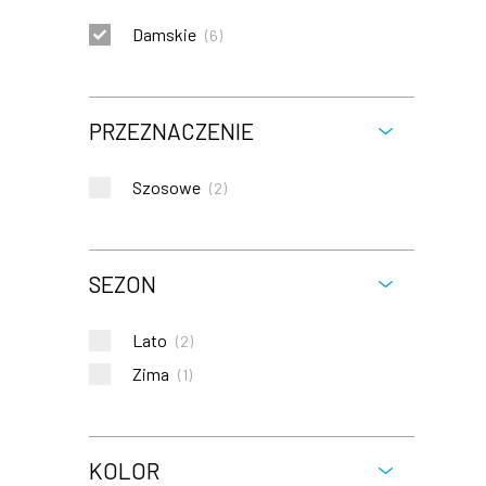
Damskie
(
6
)
PRZEZNACZENIE
Szosowe
(
2
)
SEZON
Lato
(
2
)
Zima
(
1
)
KOLOR