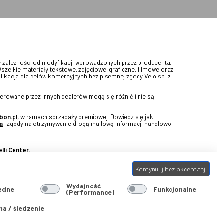
w zależności od modyfikacji wprowadzonych przez producenta.
Wszelkie materiały tekstowe, zdjęciowe, graficzne, filmowe oraz
blikacja dla celów komercyjnych bez pisemnej zgody Velo sp. z
erowane przez innych dealerów mogą się różnić i nie są
bon.pl
, w ramach sprzedaży premiowej. Dowiedz się jak
a
- zgody na otrzymywanie drogą mailową informacji handlowo-
lli Center.
Kontynuuj bez akceptacji
Wydajność
ędne
Funkcjonalne
(Performance)
a / śledzenie