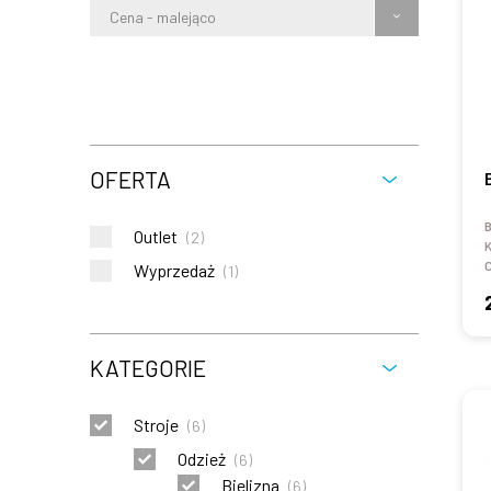
Cena - malejąco
OFERTA
B
Outlet
(
2
)
K
C
Wyprzedaż
(
1
)
KATEGORIE
Stroje
(
6
)
Odzież
(
6
)
Bielizna
(
6
)