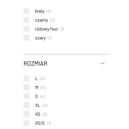
biały
(
2
)
czarny
(
2
)
różowy fluo
(
1
)
szary
(
1
)
ROZMIAR
L
(
4
)
M
(
4
)
S
(
4
)
XL
(
2
)
XS
(
3
)
XS/S
(
1
)