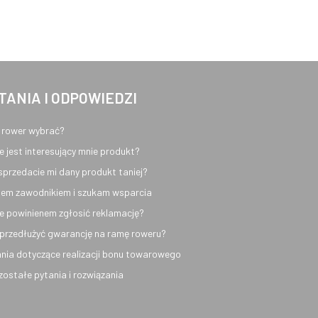
TANIA I ODPOWIEDZI
 rower wybrać?
e jest interesujący mnie produkt?
sprzedacie mi dany produkt taniej?
em zawodnikiem i szukam wsparcia
e powinienem zgłosić reklamację?
przedłużyć gwarancję na ramę roweru?
nia dotyczące realizacji bonu towarowego
ozostałe pytania i rozwiązania