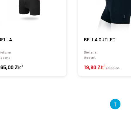
BELLA
BELLA OUTLET
ielizna
Bielizna
Accent
Accent
1
1
165,00 ZŁ
19,90 ZŁ
29,90 ZŁ
1