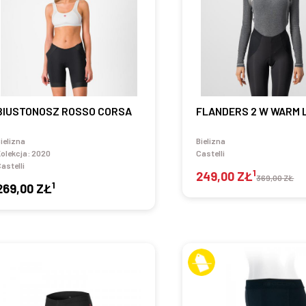
BIUSTONOSZ ROSSO CORSA
FLANDERS 2 W WARM 
ielizna
Bielizna
olekcja:
2020
Castelli
astelli
1
249,00 ZŁ
369,00 ZŁ
1
269,00 ZŁ