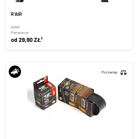
R'AIR
Dętki
Panaracer
1
od
29,90 ZŁ
Porównaj