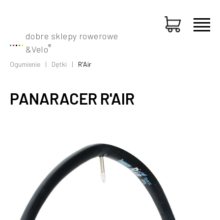
dobre sklepy rowerowe
®
&
Velo
Ogumienie
Dętki
R'Air
PANARACER R'AIR