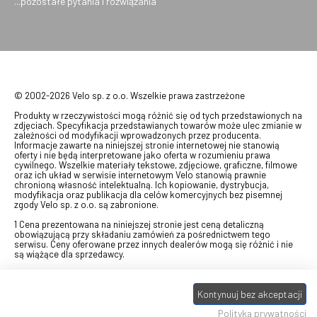
...pozostałe pytania i rozwiązania
© 2002-2026 Velo sp. z o.o. Wszelkie prawa zastrzeżone
Produkty w rzeczywistości mogą różnić się od tych przedstawionych na
zdjęciach. Specyfikacja przedstawianych towarów może ulec zmianie w
zależności od modyfikacji wprowadzonych przez producenta.
Informacje zawarte na niniejszej stronie internetowej nie stanowią
oferty i nie będą interpretowane jako oferta w rozumieniu prawa
cywilnego. Wszelkie materiały tekstowe, zdjęciowe, graficzne, filmowe
oraz ich układ w serwisie internetowym Velo stanowią prawnie
chronioną własność intelektualną. Ich kopiowanie, dystrybucja,
modyfikacja oraz publikacja dla celów komercyjnych bez pisemnej
zgody Velo sp. z o.o. są zabronione.
1 Cena prezentowana na niniejszej stronie jest ceną detaliczną
obowiązującą przy składaniu zamówień za pośrednictwem tego
serwisu. Ceny oferowane przez innych dealerów mogą się różnić i nie
są wiążące dla sprzedawcy.
2 Bon przeznaczony do wymiany za pośrednictwem usługi "Realizuj
swój bon" na towary z oferty VELO, aktualnie dostępnej na stronie
Kontynuuj bez akceptacji
odbierzebon.pl
, w ramach sprzedaży premiowej. Dowiedz się jak
otrzymać Bon towarowy na
stronie promocji
. Prezentowana wartość
Polityka prywatności
eBonu uwzględnia fakt wyrażenia - w procesie rejestracji w
Panelu