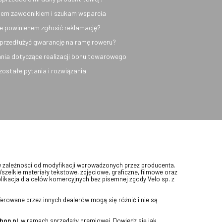
em zawodnikiem i szukam wsparcia
e powinienem zgłosić reklamację?
przedłużyć gwarancję na ramę roweru?
nia dotyczące realizacji bonu towarowego
ozostałe pytania i rozwiązania
w zależności od modyfikacji wprowadzonych przez producenta.
Wszelkie materiały tekstowe, zdjęciowe, graficzne, filmowe oraz
blikacja dla celów komercyjnych bez pisemnej zgody Velo sp. z
erowane przez innych dealerów mogą się różnić i nie są
bon.pl
, w ramach sprzedaży premiowej. Dowiedz się jak