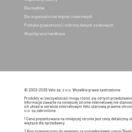
Dla mediów
Dla organizatorów imprez rowerowych
Polityka prywatności i ochrony danych osobowych
Współpraca handlowa
© 2002-2026 Velo sp. z o.o. Wszelkie prawa zastrzeżone
Produkty w rzeczywistości mogą różnić się od tych przedstawi
Informacje zawarte na niniejszej stronie internetowej nie stanow
ich układ w serwisie internetowym Velo stanowią prawnie chroni
o.o. są zabronione.
1 Cena prezentowana na niniejszej stronie jest ceną detaliczną
wiążące dla sprzedawcy.
2 Bon przeznaczony do wymiany za pośrednictwem usługi "Realizu