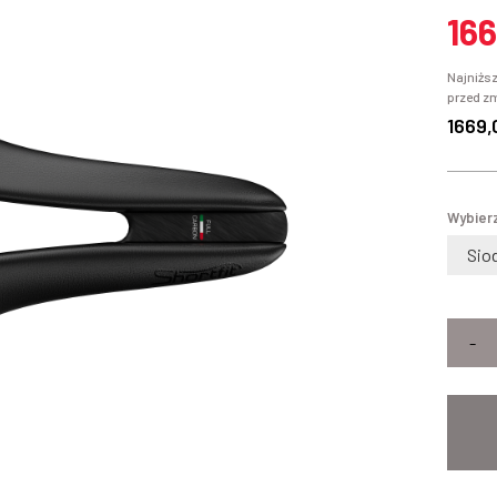
166
Najniższ
przed z
1669,
Wybierz
-