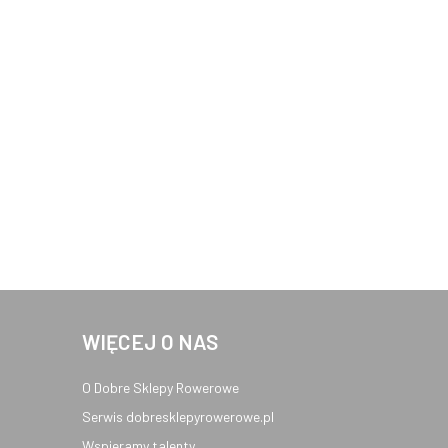
WIĘCEJ O NAS
O Dobre Sklepy Rowerowe
Serwis dobresklepyrowerowe.pl
Wspieramy talenty