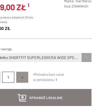
Marka:
San Marco
9,00 ZŁ
¹
Kod:276WW401
a cena z ostatnich 30 dni
mianą:
00 ZŁ
 wersję:
Siodełko SHORTFIT SUPERLEGGERA WIDE OPEN czarne
Minimalna ilość sztuk
+
w zamówieniu:
1
SPRAWDŹ LOKALNIE