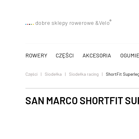
®
dobre sklepy rowerowe &
Velo
ROWERY
CZĘŚCI
AKCESORIA
OGUMIE
Części
Siodełka
Siodełka racing
ShortFit Superle
SAN MARCO SHORTFIT S