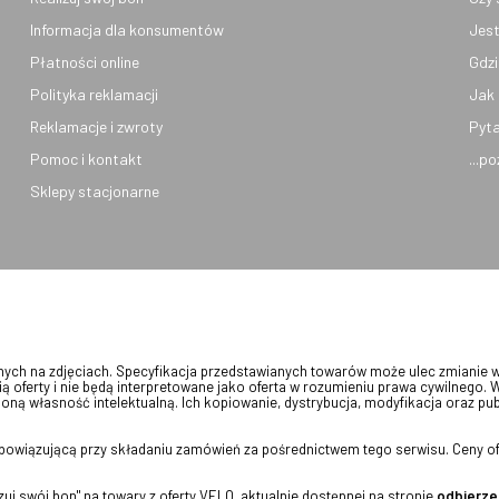
Informacja dla konsumentów
Jest
Płatności online
Gdzi
Polityka reklamacji
Jak 
Reklamacje i zwroty
Pyta
Pomoc i kontakt
...p
Sklepy stacjonarne
onych na zdjęciach. Specyfikacja przedstawianych towarów może ulec zmianie 
ią oferty i nie będą interpretowane jako oferta w rozumieniu prawa cywilnego. 
oną własność intelektualną. Ich kopiowanie, dystrybucja, modyfikacja oraz pu
 obowiązującą przy składaniu zamówień za pośrednictwem tego serwisu. Ceny of
j swój bon" na towary z oferty VELO, aktualnie dostępnej na stronie
odbierze