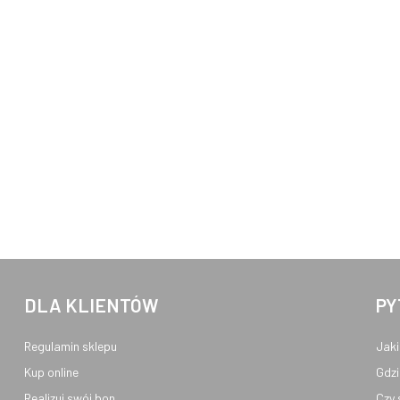
DLA KLIENTÓW
PY
Regulamin sklepu
Jaki
Kup online
Gdzi
Realizuj swój bon
Czy 