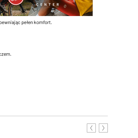
apewniając pełen komfort.
zczem.