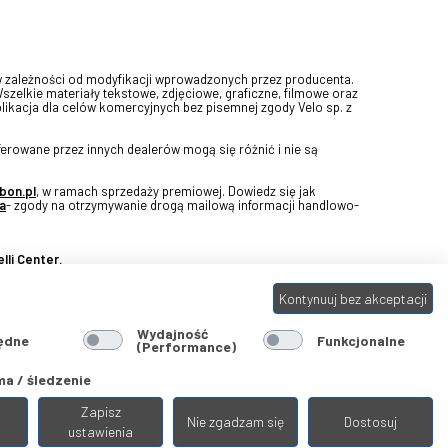
w zależności od modyfikacji wprowadzonych przez producenta.
Wszelkie materiały tekstowe, zdjęciowe, graficzne, filmowe oraz
blikacja dla celów komercyjnych bez pisemnej zgody Velo sp. z
erowane przez innych dealerów mogą się różnić i nie są
bon.pl
, w ramach sprzedaży premiowej. Dowiedz się jak
a
- zgody na otrzymywanie drogą mailową informacji handlowo-
lli Center.
Kontynuuj bez akceptacji
Wydajność
ędne
Funkcjonalne
(Performance)
a / śledzenie
Zapisz
Nie zgadzam się
Dostosuj
ustawienia