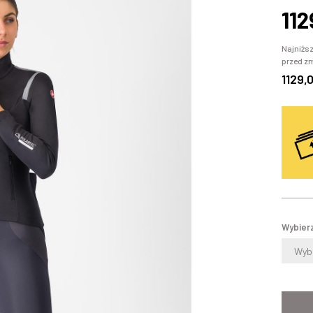
112
Najniższ
przed z
1129,
Wybierz
Wybi