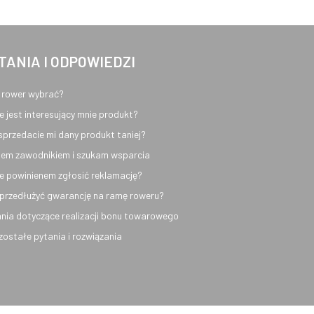
TANIA I ODPOWIEDZI
 rower wybrać?
e jest interesujący mnie produkt?
sprzedacie mi dany produkt taniej?
em zawodnikiem i szukam wsparcia
e powinienem zgłosić reklamację?
przedłużyć gwarancję na ramę roweru?
nia dotyczące realizacji bonu towarowego
ozostałe pytania i rozwiązania