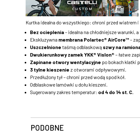
Kurtka idealna do wszystkiego: chroni przed wiatrem i
Bez ocieplenia
– idealna na chłodniejsze warunki, 
Ekskluzywna
membrana Polartec® AirCore™
– za
Uszczelnione
taśmą odblaskową
szwy na ramion
Dwukierunkowy zamek YKK® Vislon®
– łatwe zap
Zapinane otwory wentylacyjne
po bokach klatki p
3 tylne kieszenie
z otworami odpływowymi.
Przedłużony tył – chroni przed wodą spod kół.
Odblaskowe lamówki u dołu kieszeni.
Sugerowany zakres temperatur:
od 4 do 14 st. C.
PODOBNE