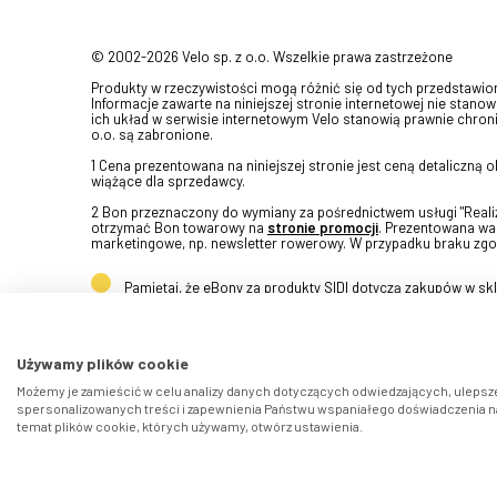
© 2002-2026 Velo sp. z o.o. Wszelkie prawa zastrzeżone
Produkty w rzeczywistości mogą różnić się od tych przedstawi
Informacje zawarte na niniejszej stronie internetowej nie stanow
ich układ w serwisie internetowym Velo stanowią prawnie chroni
o.o. są zabronione.
1 Cena prezentowana na niniejszej stronie jest ceną detaliczną
wiążące dla sprzedawcy.
2 Bon przeznaczony do wymiany za pośrednictwem usługi "Realizu
otrzymać Bon towarowy na
stronie promocji
. Prezentowana war
marketingowe, np. newsletter rowerowy. W przypadku braku zgo
Pamiętaj, że eBony za produkty SIDI dotyczą zakupów w s
Używamy plików cookie
Możemy je zamieścić w celu analizy danych dotyczących odwiedzających, ulepsze
spersonalizowanych treści i zapewnienia Państwu wspaniałego doświadczenia na 
temat plików cookie, których używamy, otwórz ustawienia.