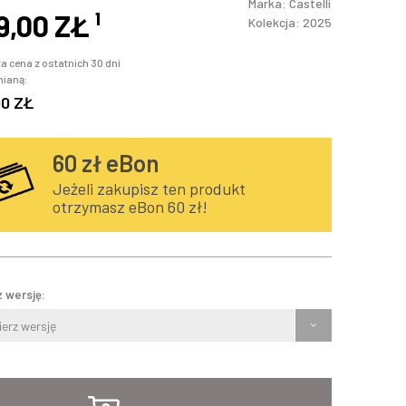
Marka:
Castelli
9,00 ZŁ
¹
Kolekcja: 2025
a cena z ostatnich 30 dni
mianą:
00 ZŁ
60
zł eBon
Jeżeli zakupisz ten produkt
otrzymasz eBon 60 zł!
 wersję:
erz wersję