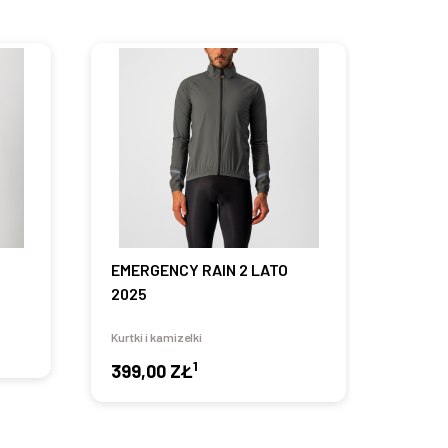
EMERGENCY RAIN 2 LATO
ALPH
2025
ZIMA 
Kurtki i kamizelki
Kurtki i
1
399,00 ZŁ
599,