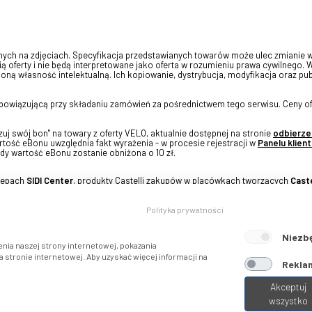
onych na zdjęciach. Specyfikacja przedstawianych towarów może ulec zmianie 
ią oferty i nie będą interpretowane jako oferta w rozumieniu prawa cywilnego. 
oną własność intelektualną. Ich kopiowanie, dystrybucja, modyfikacja oraz pu
 obowiązującą przy składaniu zamówień za pośrednictwem tego serwisu. Ceny of
j swój bon" na towary z oferty VELO, aktualnie dostępnej na stronie
odbierze
tość eBonu uwzględnia fakt wyrażenia - w procesie rejestracji w
Panelu klient
dy wartość eBonu zostanie obniżona o 10 zł.
klepach
SIDI Center
, produkty Castelli zakupów w placówkach tworzących
Caste
Polityka prywatności
Niezb
nia naszej strony internetowej, pokazania
stronie internetowej. Aby uzyskać więcej informacji na
Reklam
Akceptuj
wszystko