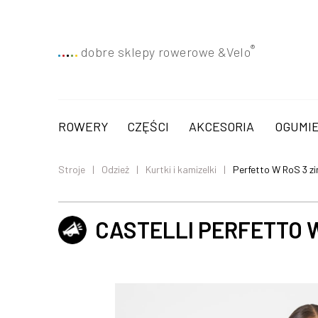
®
dobre sklepy rowerowe &
Velo
ROWERY
CZĘŚCI
AKCESORIA
OGUMIE
Stroje
Odzież
Kurtki i kamizelki
Perfetto W RoS 3 z
CASTELLI PERFETTO W