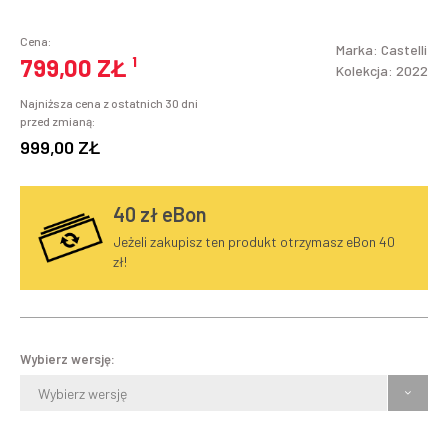
Cena:
Marka:
Castelli
799,00 ZŁ
¹
Kolekcja: 2022
Najniższa cena z ostatnich 30 dni
przed zmianą:
999,00 ZŁ
40
zł eBon
Jeżeli zakupisz ten produkt otrzymasz eBon 40
zł!
Wybierz wersję:
Wybierz wersję