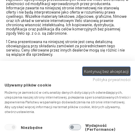
zależności od modyfikacji wprowadzonych przez producenta.
Informacje zawarte na niniejszej stronie internetowej nie stanowią
oferty i nie będą interpretowane jako oferta w rozumieniu prawa
cywilnego. Wszelkie materiały tekstowe, zdjęciowe, graficzne, filmowe
oraz ich układ w serwisie internetowym Velo stanowią prawnie
chronioną własność intelektualną. Ich kopiowanie, dystrybucja,
modyfikacja oraz publikacja dla celów komercyjnych bez pisemnej
zgody Velo sp. z o.o. są zabronione.
1 Cena prezentowana na niniejszej stronie jest ceną detaliczną
obowiązującą przy składaniu zamówień za pośrednictwem tego
serwisu. Ceny oferowane przez innych dealerów mogą się różnić i nie
są wiążące dla sprzedawcy.
2 Bon przeznaczony do wymiany za pośrednictwem usługi "Realizuj
swój bon" na towary z oferty VELO, aktualnie dostępnej na stronie
Kontynuuj bez akceptacji
odbierzebon.pl
, w ramach sprzedaży premiowej. Dowiedz się jak
otrzymać Bon towarowy na
stronie promocji
. Prezentowana wartość
Polityka prywatności
eBonu uwzględnia fakt wyrażenia - w procesie rejestracji w
Panelu
klienta
- zgody na otrzymywanie drogą mailową informacji handlowo-
Używamy plików cookie
marketingowe, np. newsletter rowerowy. W przypadku braku zgody
wartość eBonu zostanie obniżona o 10 zł.
Możemy je zamieścić w celu analizy danych dotyczących odwiedzających,
ulepszenia naszej strony internetowej, pokazania spersonalizowanych treści i
zapewnienia Państwu wspaniałego doświadczenia na stronie internetowej.
Pamiętaj, że eBony za produkty SIDI dotyczą zakupów w sklepach
Aby uzyskać więcej informacji na temat plików cookie, których używamy,
SIDI Center
, produkty Castelli zakupów w placówkach tworzących
otwórz ustawienia.
Castelli Center.
Wydajność
Niezbędne
(Performance)