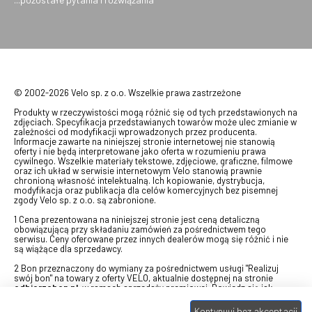
© 2002-2026 Velo sp. z o.o. Wszelkie prawa zastrzeżone
Produkty w rzeczywistości mogą różnić się od tych przedstawionych na
zdjęciach. Specyfikacja przedstawianych towarów może ulec zmianie w
zależności od modyfikacji wprowadzonych przez producenta.
Informacje zawarte na niniejszej stronie internetowej nie stanowią
oferty i nie będą interpretowane jako oferta w rozumieniu prawa
cywilnego. Wszelkie materiały tekstowe, zdjęciowe, graficzne, filmowe
oraz ich układ w serwisie internetowym Velo stanowią prawnie
chronioną własność intelektualną. Ich kopiowanie, dystrybucja,
modyfikacja oraz publikacja dla celów komercyjnych bez pisemnej
zgody Velo sp. z o.o. są zabronione.
1 Cena prezentowana na niniejszej stronie jest ceną detaliczną
obowiązującą przy składaniu zamówień za pośrednictwem tego
serwisu. Ceny oferowane przez innych dealerów mogą się różnić i nie
są wiążące dla sprzedawcy.
2 Bon przeznaczony do wymiany za pośrednictwem usługi "Realizuj
swój bon" na towary z oferty VELO, aktualnie dostępnej na stronie
odbierzebon.pl
, w ramach sprzedaży premiowej. Dowiedz się jak
otrzymać Bon towarowy na
stronie promocji
. Prezentowana wartość
eBonu uwzględnia fakt wyrażenia - w procesie rejestracji w
Panelu
Kontynuuj bez akceptacji