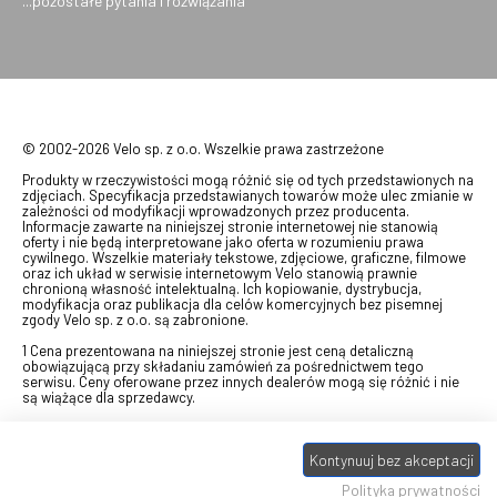
...pozostałe pytania i rozwiązania
© 2002-2026 Velo sp. z o.o. Wszelkie prawa zastrzeżone
Produkty w rzeczywistości mogą różnić się od tych przedstawionych na
zdjęciach. Specyfikacja przedstawianych towarów może ulec zmianie w
zależności od modyfikacji wprowadzonych przez producenta.
Informacje zawarte na niniejszej stronie internetowej nie stanowią
oferty i nie będą interpretowane jako oferta w rozumieniu prawa
cywilnego. Wszelkie materiały tekstowe, zdjęciowe, graficzne, filmowe
oraz ich układ w serwisie internetowym Velo stanowią prawnie
chronioną własność intelektualną. Ich kopiowanie, dystrybucja,
modyfikacja oraz publikacja dla celów komercyjnych bez pisemnej
zgody Velo sp. z o.o. są zabronione.
1 Cena prezentowana na niniejszej stronie jest ceną detaliczną
obowiązującą przy składaniu zamówień za pośrednictwem tego
serwisu. Ceny oferowane przez innych dealerów mogą się różnić i nie
są wiążące dla sprzedawcy.
2 Bon przeznaczony do wymiany za pośrednictwem usługi "Realizuj
swój bon" na towary z oferty VELO, aktualnie dostępnej na stronie
odbierzebon.pl
, w ramach sprzedaży premiowej. Dowiedz się jak
Kontynuuj bez akceptacji
otrzymać Bon towarowy na
stronie promocji
. Prezentowana wartość
Polityka prywatności
eBonu uwzględnia fakt wyrażenia - w procesie rejestracji w
Panelu