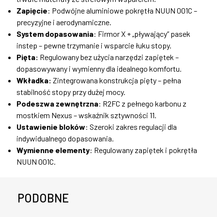
Zapięcie
: Podwójne aluminiowe pokrętła NUUN 001C –
precyzyjne i aerodynamiczne.
System dopasowania
: Firmor X + „pływający” pasek
instep – pewne trzymanie i wsparcie łuku stopy.
Pięta:
Regulowany bez użycia narzędzi zapiętek –
dopasowywany i wymienny dla idealnego komfortu.
Wkładka:
Zintegrowana konstrukcja pięty – pełna
stabilność stopy przy dużej mocy.
Podeszwa zewnętrzna
: R2FC z pełnego karbonu z
mostkiem Nexus – wskaźnik sztywności 11.
Ustawienie bloków
: Szeroki zakres regulacji dla
indywidualnego dopasowania.
Wymienne elementy
: Regulowany zapiętek i pokrętła
NUUN 001C.
PODOBNE