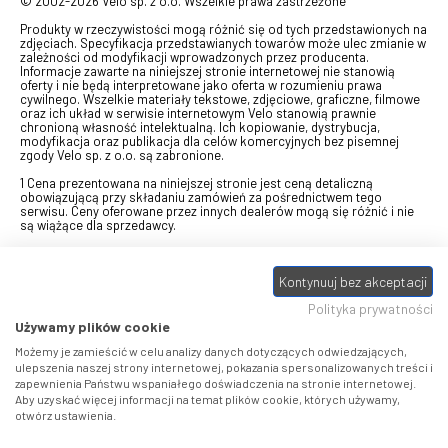
© 2002-2026 Velo sp. z o.o. Wszelkie prawa zastrzeżone
Produkty w rzeczywistości mogą różnić się od tych przedstawionych na
zdjęciach. Specyfikacja przedstawianych towarów może ulec zmianie w
zależności od modyfikacji wprowadzonych przez producenta.
Informacje zawarte na niniejszej stronie internetowej nie stanowią
oferty i nie będą interpretowane jako oferta w rozumieniu prawa
cywilnego. Wszelkie materiały tekstowe, zdjęciowe, graficzne, filmowe
oraz ich układ w serwisie internetowym Velo stanowią prawnie
chronioną własność intelektualną. Ich kopiowanie, dystrybucja,
modyfikacja oraz publikacja dla celów komercyjnych bez pisemnej
zgody Velo sp. z o.o. są zabronione.
1 Cena prezentowana na niniejszej stronie jest ceną detaliczną
obowiązującą przy składaniu zamówień za pośrednictwem tego
serwisu. Ceny oferowane przez innych dealerów mogą się różnić i nie
są wiążące dla sprzedawcy.
2 Bon przeznaczony do wymiany za pośrednictwem usługi "Realizuj
swój bon" na towary z oferty VELO, aktualnie dostępnej na stronie
Kontynuuj bez akceptacji
odbierzebon.pl
, w ramach sprzedaży premiowej. Dowiedz się jak
otrzymać Bon towarowy na
stronie promocji
. Prezentowana wartość
Polityka prywatności
eBonu uwzględnia fakt wyrażenia - w procesie rejestracji w
Panelu
klienta
- zgody na otrzymywanie drogą mailową informacji handlowo-
Używamy plików cookie
marketingowe, np. newsletter rowerowy. W przypadku braku zgody
wartość eBonu zostanie obniżona o 10 zł.
Możemy je zamieścić w celu analizy danych dotyczących odwiedzających,
ulepszenia naszej strony internetowej, pokazania spersonalizowanych treści i
zapewnienia Państwu wspaniałego doświadczenia na stronie internetowej.
Pamiętaj, że eBony za produkty SIDI dotyczą zakupów w sklepach
Aby uzyskać więcej informacji na temat plików cookie, których używamy,
SIDI Center
, produkty Castelli zakupów w placówkach tworzących
otwórz ustawienia.
Castelli Center.