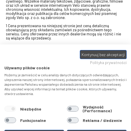
cywilnego. Wszelkie materiały tekstowe, zdjęciowe, graficzne, filmowe
oraz ich układ w serwisie internetowym Velo stanowią prawnie
chronioną własność intelektualną. Ich kopiowanie, dystrybucja,
modyfikacja oraz publikacja dla celów komercyjnych bez pisemnej
zgody Velo sp. z o.o. są zabronione.
1 Cena prezentowana na niniejszej stronie jest ceną detaliczną
obowiązującą przy składaniu zamówień za pośrednictwem tego
serwisu. Ceny oferowane przez innych dealerów mogą się różnić i nie
są wiążące dla sprzedawcy.
2 Bon przeznaczony do wymiany za pośrednictwem usługi "Realizuj
swój bon" na towary z oferty VELO, aktualnie dostępnej na stronie
odbierzebon.pl
, w ramach sprzedaży premiowej. Dowiedz się jak
Kontynuuj bez akceptacji
otrzymać Bon towarowy na
stronie promocji
. Prezentowana wartość
Polityka prywatności
eBonu uwzględnia fakt wyrażenia - w procesie rejestracji w
Panelu
klienta
- zgody na otrzymywanie drogą mailową informacji handlowo-
Używamy plików cookie
marketingowe, np. newsletter rowerowy. W przypadku braku zgody
wartość eBonu zostanie obniżona o 10 zł.
Możemy je zamieścić w celu analizy danych dotyczących odwiedzających,
ulepszenia naszej strony internetowej, pokazania spersonalizowanych treści i
zapewnienia Państwu wspaniałego doświadczenia na stronie internetowej.
Pamiętaj, że eBony za produkty SIDI dotyczą zakupów w sklepach
Aby uzyskać więcej informacji na temat plików cookie, których używamy,
SIDI Center
, produkty Castelli zakupów w placówkach tworzących
otwórz ustawienia.
Castelli Center.
Wydajność
Niezbędne
(Performance)
Funkcjonalne
Reklama / śledzenie