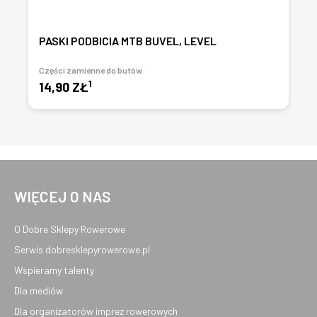
PASKI PODBICIA MTB BUVEL, LEVEL
Części zamienne do butów
1
14,90 ZŁ
WIĘCEJ O NAS
O Dobre Sklepy Rowerowe
Serwis dobresklepyrowerowe.pl
Wspieramy talenty
Dla mediów
Dla organizatorów imprez rowerowych