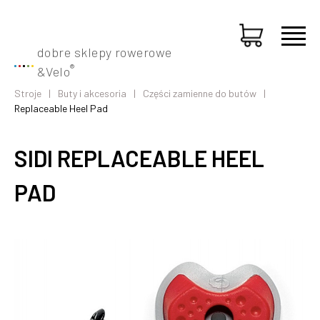
dobre sklepy rowerowe
®
&
Velo
Stroje
Buty i akcesoria
Części zamienne do butów
Replaceable Heel Pad
SIDI REPLACEABLE HEEL
PAD