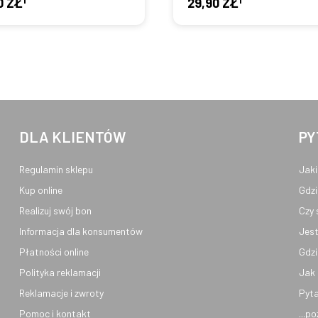
0 ZŁ
29,90 ZŁ
DLA KLIENTÓW
PY
Regulamin sklepu
Jaki
Kup online
Gdzi
Realizuj swój bon
Czy 
Informacja dla konsumentów
Jest
Płatności online
Gdzi
Polityka reklamacji
Jak 
Reklamacje i zwroty
Pyta
Pomoc i kontakt
...p