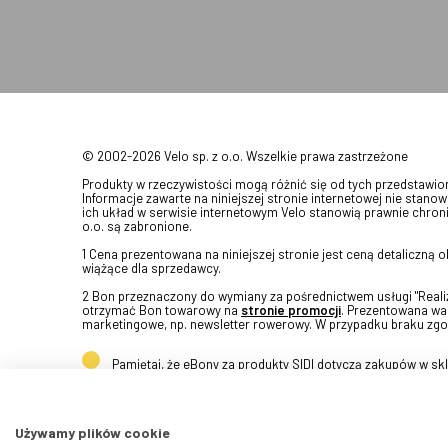
© 2002-2026 Velo sp. z o.o. Wszelkie prawa zastrzeżone
Produkty w rzeczywistości mogą różnić się od tych przedstawi
Informacje zawarte na niniejszej stronie internetowej nie stanow
ich układ w serwisie internetowym Velo stanowią prawnie chroni
o.o. są zabronione.
1 Cena prezentowana na niniejszej stronie jest ceną detaliczną
wiążące dla sprzedawcy.
2 Bon przeznaczony do wymiany za pośrednictwem usługi "Realizu
otrzymać Bon towarowy na
stronie promocji
. Prezentowana war
marketingowe, np. newsletter rowerowy. W przypadku braku zgo
Pamiętaj, że eBony za produkty SIDI dotyczą zakupów w s
Używamy plików cookie