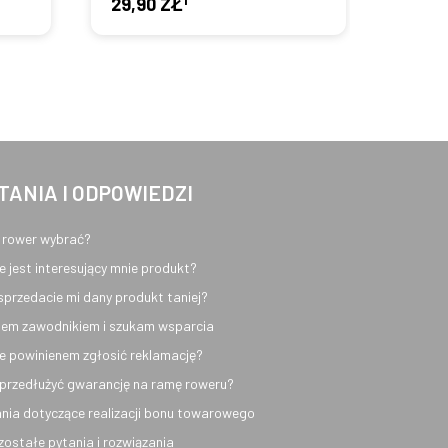
29,90 ZŁ
44,9
TANIA I ODPOWIEDZI
 rower wybrać?
e jest interesujący mnie produkt?
sprzedacie mi dany produkt taniej?
em zawodnikiem i szukam wsparcia
e powinienem zgłosić reklamację?
przedłużyć gwarancję na ramę roweru?
nia dotyczące realizacji bonu towarowego
ozostałe pytania i rozwiązania