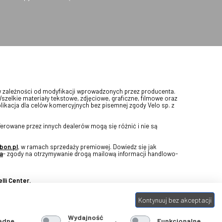
w zależności od modyfikacji wprowadzonych przez producenta.
Wszelkie materiały tekstowe, zdjęciowe, graficzne, filmowe oraz
blikacja dla celów komercyjnych bez pisemnej zgody Velo sp. z
erowane przez innych dealerów mogą się różnić i nie są
bon.pl
, w ramach sprzedaży premiowej. Dowiedz się jak
a
- zgody na otrzymywanie drogą mailową informacji handlowo-
lli Center.
Kontynuuj bez akceptacji
Wydajność
ędne
Funkcjonalne