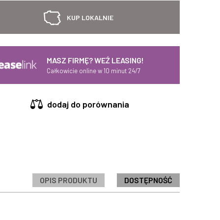
KUP LOKALNIE
MASZ FIRMĘ? WEŹ LEASING!
Całkowicie online w 10 minut 24/7
dodaj do porównania
OPIS PRODUKTU
DOSTĘPNOŚĆ