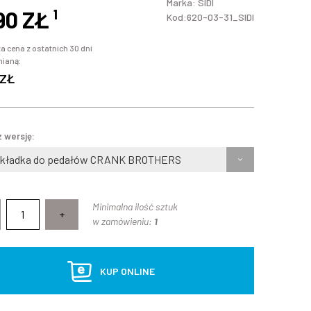
Marka:
SIDI
90 ZŁ
¹
Kod:620-03-31_SIDI
a cena z ostatnich 30 dni
mianą:
 ZŁ
 wersję:
kładka do pedałów CRANK BROTHERS
Minimalna ilość sztuk
+
w zamówieniu:
1
KUP ONLINE