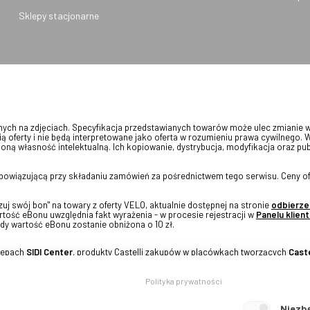
Sklepy stacjonarne
onych na zdjęciach. Specyfikacja przedstawianych towarów może ulec zmianie 
ią oferty i nie będą interpretowane jako oferta w rozumieniu prawa cywilnego. 
oną własność intelektualną. Ich kopiowanie, dystrybucja, modyfikacja oraz pu
 obowiązującą przy składaniu zamówień za pośrednictwem tego serwisu. Ceny of
j swój bon" na towary z oferty VELO, aktualnie dostępnej na stronie
odbierze
tość eBonu uwzględnia fakt wyrażenia - w procesie rejestracji w
Panelu klient
dy wartość eBonu zostanie obniżona o 10 zł.
klepach
SIDI Center
, produkty Castelli zakupów w placówkach tworzących
Caste
Polityka prywatności
Niezb