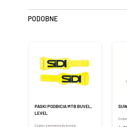
PODOBNE
PASKI PODBICIA MTB BUVEL,
SUW
LEVEL
Częśc
Części zamienne do butów