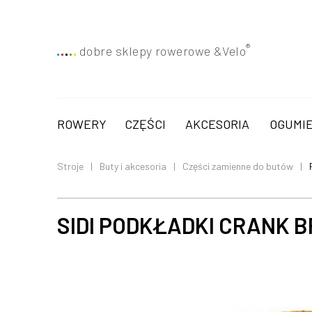
®
dobre sklepy rowerowe &
Velo
ROWERY
CZĘŚCI
AKCESORIA
OGUMIE
Stroje
Buty i akcesoria
Części zamienne do butów
SIDI PODKŁADKI CRANK 