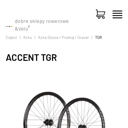
dobre sklepy rowerowe
®
&
Velo
Części
Koła
Koła Szosa / Przełaj / Gravel
TGR
ACCENT TGR