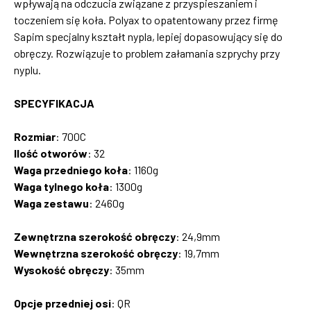
wpływają na odczucia związane z przyspieszaniem i
toczeniem się koła. Polyax to opatentowany przez firmę
Sapim specjalny kształt nypla, lepiej dopasowujący się do
obręczy. Rozwiązuje to problem załamania szprychy przy
nyplu.
SPECYFIKACJA
Rozmiar
: 700C
Ilość
otworów
: 32
Waga przedniego koła
: 1160g
Waga tylnego koła
: 1300g
Waga zestawu
: 2460g
Zewnętrzna szerokość obręczy
: 24,9mm
Wewnętrzna szerokość obręczy
: 19,7mm
Wysokość obręczy
: 35mm
Opcje przedniej osi
: QR