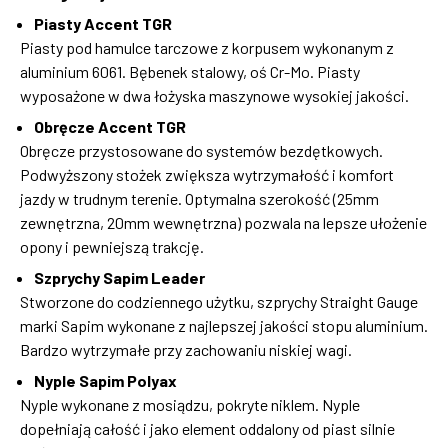
Piasty Accent TGR
Piasty pod hamulce tarczowe z korpusem wykonanym z
aluminium 6061. Bębenek stalowy, oś Cr-Mo. Piasty
wyposażone w dwa łożyska maszynowe wysokiej jakości.
Obręcze Accent TGR
Obręcze przystosowane do systemów bezdętkowych.
Podwyższony stożek zwiększa wytrzymałość i komfort
jazdy w trudnym terenie. Optymalna szerokość (25mm
zewnętrzna, 20mm wewnętrzna) pozwala na lepsze ułożenie
opony i pewniejszą trakcję.
Szprychy Sapim Leader
Stworzone do codziennego użytku, szprychy Straight Gauge
marki Sapim wykonane z najlepszej jakości stopu aluminium.
Bardzo wytrzymałe przy zachowaniu niskiej wagi.
Nyple Sapim Polyax
Nyple wykonane z mosiądzu, pokryte niklem. Nyple
dopełniają całość i jako element oddalony od piast silnie