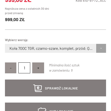
Kod:610-91-72_ACC
Najniższa cena z ostatnich 30 dni
przed zmianą:
999,00 ZŁ
Wybierz wersję:
Koła 700C TGR, czarno-szare, komplet, przód: QR, tył: QR, bębenek Shimano 10
Minimalna ilość sztuk
-
+
w zamówieniu:
1
SPRAWDŹ LOKALNIE