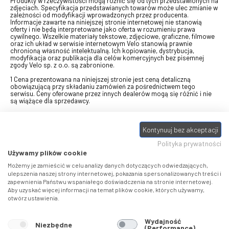
Produkty w rzeczywistości mogą różnić się od tych przedstawionych na
zdjęciach. Specyfikacja przedstawianych towarów może ulec zmianie w
zależności od modyfikacji wprowadzonych przez producenta.
Informacje zawarte na niniejszej stronie internetowej nie stanowią
oferty i nie będą interpretowane jako oferta w rozumieniu prawa
cywilnego. Wszelkie materiały tekstowe, zdjęciowe, graficzne, filmowe
oraz ich układ w serwisie internetowym Velo stanowią prawnie
chronioną własność intelektualną. Ich kopiowanie, dystrybucja,
modyfikacja oraz publikacja dla celów komercyjnych bez pisemnej
zgody Velo sp. z o.o. są zabronione.
1 Cena prezentowana na niniejszej stronie jest ceną detaliczną
obowiązującą przy składaniu zamówień za pośrednictwem tego
serwisu. Ceny oferowane przez innych dealerów mogą się różnić i nie
są wiążące dla sprzedawcy.
2 Bon przeznaczony do wymiany za pośrednictwem usługi "Realizuj
swój bon" na towary z oferty VELO, aktualnie dostępnej na stronie
Kontynuuj bez akceptacji
odbierzebon.pl
, w ramach sprzedaży premiowej. Dowiedz się jak
otrzymać Bon towarowy na
stronie promocji
. Prezentowana wartość
Polityka prywatności
eBonu uwzględnia fakt wyrażenia - w procesie rejestracji w
Panelu
klienta
- zgody na otrzymywanie drogą mailową informacji handlowo-
Używamy plików cookie
marketingowe, np. newsletter rowerowy. W przypadku braku zgody
wartość eBonu zostanie obniżona o 10 zł.
Możemy je zamieścić w celu analizy danych dotyczących odwiedzających,
ulepszenia naszej strony internetowej, pokazania spersonalizowanych treści i
zapewnienia Państwu wspaniałego doświadczenia na stronie internetowej.
Pamiętaj, że eBony za produkty SIDI dotyczą zakupów w sklepach
Aby uzyskać więcej informacji na temat plików cookie, których używamy,
SIDI Center
, produkty Castelli zakupów w placówkach tworzących
otwórz ustawienia.
Castelli Center.
Wydajność
Niezbędne
(Performance)