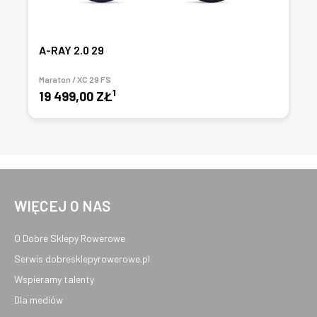
A-RAY 2.0 29
Maraton / XC 29 FS
1
19 499,00 ZŁ
WIĘCEJ O NAS
O Dobre Sklepy Rowerowe
Serwis dobresklepyrowerowe.pl
Wspieramy talenty
Dla mediów