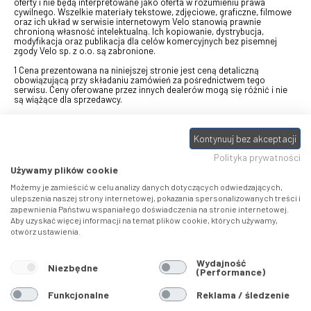
oferty i nie będą interpretowane jako oferta w rozumieniu prawa
cywilnego. Wszelkie materiały tekstowe, zdjęciowe, graficzne, filmowe
oraz ich układ w serwisie internetowym Velo stanowią prawnie
chronioną własność intelektualną. Ich kopiowanie, dystrybucja,
modyfikacja oraz publikacja dla celów komercyjnych bez pisemnej
zgody Velo sp. z o.o. są zabronione.
1 Cena prezentowana na niniejszej stronie jest ceną detaliczną
obowiązującą przy składaniu zamówień za pośrednictwem tego
serwisu. Ceny oferowane przez innych dealerów mogą się różnić i nie
są wiążące dla sprzedawcy.
2 Bon przeznaczony do wymiany za pośrednictwem usługi "Realizuj
swój bon" na towary z oferty VELO, aktualnie dostępnej na stronie
odbierzebon.pl
, w ramach sprzedaży premiowej. Dowiedz się jak
Kontynuuj bez akceptacji
otrzymać Bon towarowy na
stronie promocji
. Prezentowana wartość
Polityka prywatności
eBonu uwzględnia fakt wyrażenia - w procesie rejestracji w
Panelu
klienta
- zgody na otrzymywanie drogą mailową informacji handlowo-
Używamy plików cookie
marketingowe, np. newsletter rowerowy. W przypadku braku zgody
wartość eBonu zostanie obniżona o 10 zł.
Możemy je zamieścić w celu analizy danych dotyczących odwiedzających,
ulepszenia naszej strony internetowej, pokazania spersonalizowanych treści i
zapewnienia Państwu wspaniałego doświadczenia na stronie internetowej.
Pamiętaj, że eBony za produkty SIDI dotyczą zakupów w sklepach
Aby uzyskać więcej informacji na temat plików cookie, których używamy,
SIDI Center
, produkty Castelli zakupów w placówkach tworzących
otwórz ustawienia.
Castelli Center.
Wydajność
Niezbędne
(Performance)
Funkcjonalne
Reklama / śledzenie