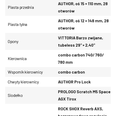
AUTHOR, oś 15 × 110 mm, 28
Piasta przednia
otworów
AUTHOR, oś 12 × 148 mm, 28
Piasta tylna
otworów
VITTORIA Barzo zwijane,
Opony
tubeless 29" × 2,40"
combo carbon 740/ 760/
Kierownica
780 mm
Wspornik kierownicy
combo carbon
Chwyty kierownicy
AUTHOR Pro Lock
PROLOGO Scratch M5 Space
Siodełko
AGX Tirox
ROCK SHOX Reverb AXS,
bezprzewodowa regulacja