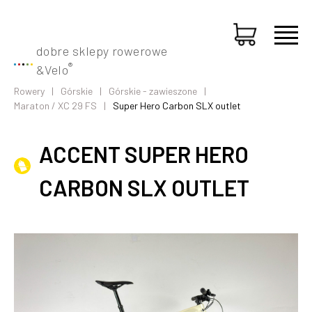
dobre sklepy rowerowe
®
&
Velo
Rowery
Górskie
Górskie - zawieszone
Maraton / XC 29 FS
Super Hero Carbon SLX outlet
ACCENT SUPER HERO
CARBON SLX OUTLET