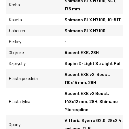
Shimano SLX M7100, 34T,
Korba
175 mm
Kaseta
Shimano SLX M7100, 10-51T
Łańcuch
Shimano SLX M7100
Pedały
-
Obręcze
Accent EXE, 28H
Szprychy
Sapim D-Light Straight Pull
Accent EXE v2, Boost,
Piasta przednia
110x15 mm, 28H
Accent EXE v2 Boost,
Piasta tylna
148x12 mm, 28H, Shimano
Microspline
Vittoria Syerra G2.0, 29x2.4,
Opony
zwijane, TLR