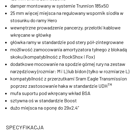
damper montowany w systemie Trunnion 185x50
25 mm więcej miejsca na regulowany wspornik siodła w
stosunku do ramy Hero
wewnętrzne prowadzenie pancerzy, przelotki kablowe
wkręcane w główkę
główka ramy w standardzie pod stery pół-zintegrowane
możliwość zamocowania amortyzatora tylnego z blokadą
skoku (kompatybilność z RockShox i Fox)
dodatkowe mocowanie na spodzie górnej rury na zestaw
narzędziowy (rozmiar: M i L) lub bidon (tylko w rozmiarze L)
kompatybilność z przerzutkami Sram Eagle Transmission
TM
poprzez zastosowanie haka w standardzie UDH
mufa suportu pod wkręcany wkład BSA
sztywna oś w standardzie Boost
dużo miejsca na oponę do 29x2.4”
SPECYFIKACJA