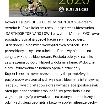
Rower MTB 29" SUPER HERO CARBON SLX blue-cream,
rozmiar M. Poza kolorem ramy (jungle green), kierownicą
(DARTMOOR TORNADO LOW) i chwytami (Accent EVO) rower
posiada oryginalną specyfikację seryjnego roweru.
Stan dobry. Po naszych wewnętrznych testach. Jest
przerobiony na system tubeless. Rama wymieniona na
seryjną w kolorze blue-cream. Posiada odpryski na linku
zawieszenia od dołu. Napęd w dobrym stanie. Widoczne
ślady użytkowania na bokach opon, bieżnik cały.
Super Hero
to rower przeznaczony dla prawdziwych
pasjonatów ekstremalnych wyzwań. Idealny na intensywną
jazdę XC, wyścigi etapowe oraz wymagające górskie szlaki,
oferując jednocześnie stabilność, co przekłada się na
większą precyzję prowadzenie na trudnych, technicznych
odcinkach. Jego geometria łączy w sobie najlepsze cechy