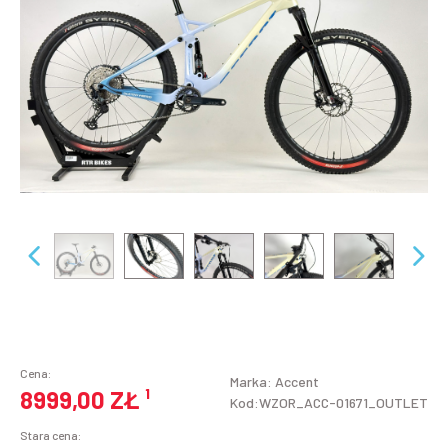
Cena:
Marka:
Accent
8999,00 ZŁ
¹
Kod:WZOR_ACC-01671_OUTLET
Stara cena: