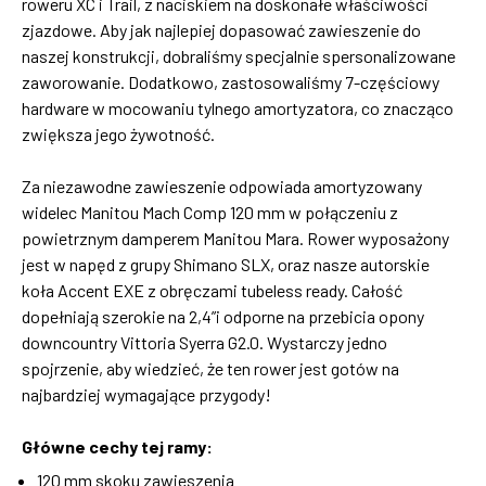
roweru XC i Trail, z naciskiem na doskonałe właściwości
zjazdowe. Aby jak najlepiej dopasować zawieszenie do
naszej konstrukcji, dobraliśmy specjalnie spersonalizowane
zaworowanie. Dodatkowo, zastosowaliśmy 7-częściowy
hardware w mocowaniu tylnego amortyzatora, co znacząco
zwiększa jego żywotność.
Za niezawodne zawieszenie odpowiada amortyzowany
widelec Manitou Mach Comp 120 mm w połączeniu z
powietrznym damperem Manitou Mara. Rower wyposażony
jest w napęd z grupy Shimano SLX, oraz nasze autorskie
koła Accent EXE z obręczami tubeless ready. Całość
dopełniają szerokie na 2,4”i odporne na przebicia opony
downcountry Vittoria Syerra G2.0. Wystarczy jedno
spojrzenie, aby wiedzieć, że ten rower jest gotów na
najbardziej wymagające przygody!
Główne cechy tej ramy:
120 mm skoku zawieszenia