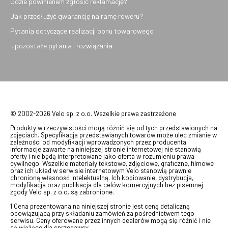
Gdzie powinienem zgłosić reklamację?
Jak przedłużyć gwarancję na ramę roweru?
Pytania dotyczące realizacji bonu towarowego
...pozostałe pytania i rozwiązania
© 2002-2026 Velo sp. z o.o. Wszelkie prawa zastrzeżone
Produkty w rzeczywistości mogą różnić się od tych przedstawionych na
zdjęciach. Specyfikacja przedstawianych towarów może ulec zmianie w
zależności od modyfikacji wprowadzonych przez producenta.
Informacje zawarte na niniejszej stronie internetowej nie stanowią
oferty i nie będą interpretowane jako oferta w rozumieniu prawa
cywilnego. Wszelkie materiały tekstowe, zdjęciowe, graficzne, filmowe
oraz ich układ w serwisie internetowym Velo stanowią prawnie
chronioną własność intelektualną. Ich kopiowanie, dystrybucja,
modyfikacja oraz publikacja dla celów komercyjnych bez pisemnej
zgody Velo sp. z o.o. są zabronione.
1 Cena prezentowana na niniejszej stronie jest ceną detaliczną
obowiązującą przy składaniu zamówień za pośrednictwem tego
serwisu. Ceny oferowane przez innych dealerów mogą się różnić i nie
są wiążące dla sprzedawcy.