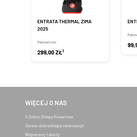
ENTRATA THERMAL ZIMA
ENT
2025
Rękaw
Rękawiczki
99,
1
299,00 ZŁ
WIĘCEJ O NAS
O Dobre Sklepy Rowerowe
Serwis dobresklepyrowerowe.pl
Wspieramy talenty