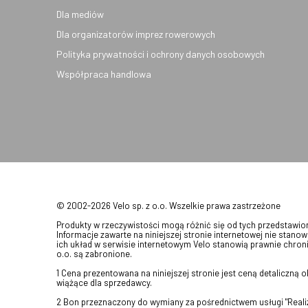
Dla mediów
Dla organizatorów imprez rowerowych
Polityka prywatności i ochrony danych osobowych
Współpraca handlowa
© 2002-2026 Velo sp. z o.o. Wszelkie prawa zastrzeżone
Produkty w rzeczywistości mogą różnić się od tych przedstawi
Informacje zawarte na niniejszej stronie internetowej nie stanow
ich układ w serwisie internetowym Velo stanowią prawnie chroni
o.o. są zabronione.
1 Cena prezentowana na niniejszej stronie jest ceną detaliczną
wiążące dla sprzedawcy.
2 Bon przeznaczony do wymiany za pośrednictwem usługi "Realizu