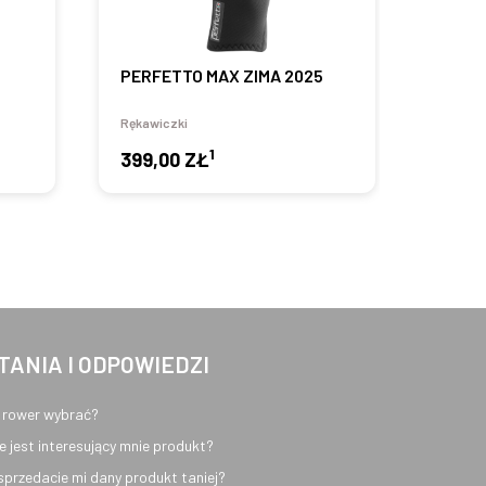
PERFETTO MAX ZIMA 2025
ROUBA
Rękawiczki
Rękawi
1
399,00 ZŁ
129,
TANIA I ODPOWIEDZI
 rower wybrać?
e jest interesujący mnie produkt?
sprzedacie mi dany produkt taniej?