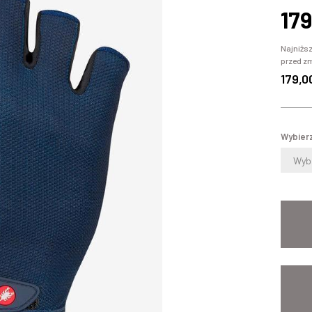
179
Najniższ
przed z
179,0
Wybierz
Wybi