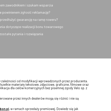
em zawodnikiem i szukam wsparcia
e powinienem zgłosić reklamację?
przedłużyć gwarancję na ramę roweru?
nia dotyczące realizacji bonu towarowego
ozostałe pytania i rozwiązania
w zależności od modyfikacji wprowadzonych przez producenta.
Wszelkie materiały tekstowe, zdjęciowe, graficzne, filmowe oraz
blikacja dla celów komercyjnych bez pisemnej zgody Velo sp. z
erowane przez innych dealerów mogą się różnić i nie są
bon.pl
, w ramach sprzedaży premiowej. Dowiedz się jak