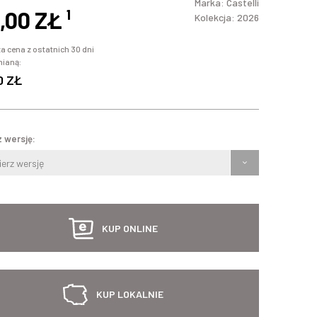
Marka:
Castelli
,00 ZŁ
¹
Kolekcja: 2026
a cena z ostatnich 30 dni
mianą:
0 ZŁ
 wersję:
erz wersję
KUP ONLINE
KUP LOKALNIE