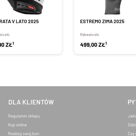
RATA V LATO 2025
ESTREMO ZIMA 2025
iczki
Rękawiczki
1
1
90 ZŁ
499,00 ZŁ
DLA KLIENTÓW
PY
Regulamin sklepu
Jaki
Kup online
Gdzi
Realizuj swój bon
Czy 