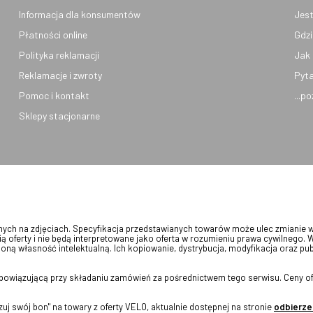
Informacja dla konsumentów
Jest
Płatności online
Gdzi
Polityka reklamacji
Jak 
Reklamacje i zwroty
Pyta
Pomoc i kontakt
...p
Sklepy stacjonarne
onych na zdjęciach. Specyfikacja przedstawianych towarów może ulec zmianie 
ią oferty i nie będą interpretowane jako oferta w rozumieniu prawa cywilnego. 
oną własność intelektualną. Ich kopiowanie, dystrybucja, modyfikacja oraz pu
 obowiązującą przy składaniu zamówień za pośrednictwem tego serwisu. Ceny of
j swój bon" na towary z oferty VELO, aktualnie dostępnej na stronie
odbierze