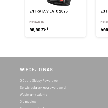
ENTRATA V LATO 2025
EST
Rękawiczki
Rękaw
1
99,90 ZŁ
499
WIĘCEJ O NAS
O Dobre Sklepy Rowerowe
Serwis dobresklepyrowerowe.pl
Wspieramy talenty
Dla mediów