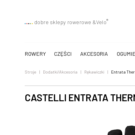
®
dobre sklepy rowerowe &
Velo
ROWERY
CZĘŚCI
AKCESORIA
OGUMIE
Stroje
Dodatki/Akcesoria
Rękawiczki
Entrata The
CASTELLI ENTRATA THER