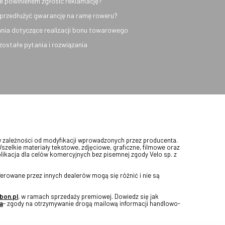
e powinienem zgłosić reklamację?
przedłużyć gwarancję na ramę roweru?
nia dotyczące realizacji bonu towarowego
ozostałe pytania i rozwiązania
w zależności od modyfikacji wprowadzonych przez producenta.
Wszelkie materiały tekstowe, zdjęciowe, graficzne, filmowe oraz
blikacja dla celów komercyjnych bez pisemnej zgody Velo sp. z
erowane przez innych dealerów mogą się różnić i nie są
bon.pl
, w ramach sprzedaży premiowej. Dowiedz się jak
a
- zgody na otrzymywanie drogą mailową informacji handlowo-