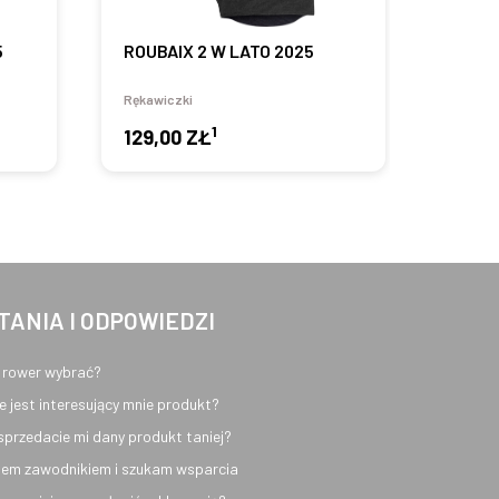
5
ROUBAIX 2 W LATO 2025
DOLCI
Rękawiczki
Rękawi
1
129,00 ZŁ
99,9
TANIA I ODPOWIEDZI
 rower wybrać?
e jest interesujący mnie produkt?
sprzedacie mi dany produkt taniej?
em zawodnikiem i szukam wsparcia