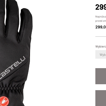
29
Najniższ
przed z
299,0
Wybierz
Wybi