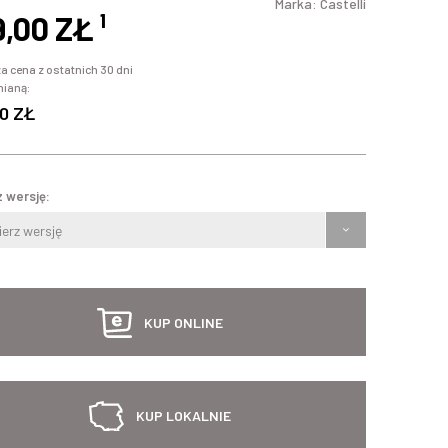
Marka:
Castelli
9,00 ZŁ
¹
a cena z ostatnich 30 dni
mianą:
0 ZŁ
 wersję:
erz wersję
KUP ONLINE
KUP LOKALNIE