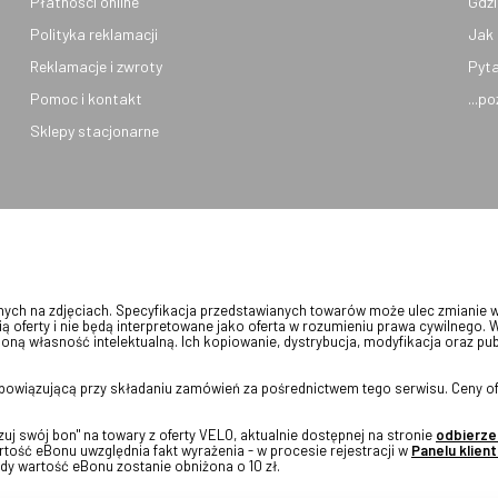
Płatności online
Gdzi
Polityka reklamacji
Jak 
Reklamacje i zwroty
Pyta
Pomoc i kontakt
...p
Sklepy stacjonarne
onych na zdjęciach. Specyfikacja przedstawianych towarów może ulec zmianie 
ią oferty i nie będą interpretowane jako oferta w rozumieniu prawa cywilnego. 
oną własność intelektualną. Ich kopiowanie, dystrybucja, modyfikacja oraz pu
 obowiązującą przy składaniu zamówień za pośrednictwem tego serwisu. Ceny of
j swój bon" na towary z oferty VELO, aktualnie dostępnej na stronie
odbierze
tość eBonu uwzględnia fakt wyrażenia - w procesie rejestracji w
Panelu klient
dy wartość eBonu zostanie obniżona o 10 zł.