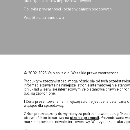
Dla organizatorów imprez rowerowych
Polityka prywatności i ochrony danych osobowych
Współpraca handlowa
© 2002-2026 Velo sp. z o.o. Wszelkie prawa zastrzeżone
Produkty w rzeczywistości mogą różnić się od tych przedstawi
Informacje zawarte na niniejszej stronie internetowej nie stanow
ich układ w serwisie internetowym Velo stanowią prawnie chroni
o.o. są zabronione.
1 Cena prezentowana na niniejszej stronie jest ceną detaliczną
wiążące dla sprzedawcy.
2 Bon przeznaczony do wymiany za pośrednictwem usługi "Realizu
otrzymać Bon towarowy na
stronie promocji
. Prezentowana war
marketingowe, np. newsletter rowerowy. W przypadku braku zgo