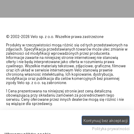
© 2002-2026 Velo sp. z o.o. Wszelkie prawa zastrzeżone
Produkty w rzeczywistości mogą różnić się od tych przedstawionych na
zdjęciach. Specyfikacja przedstawianych towarów może ulec zmianie w
zależności od modyfikacji wprowadzonych przez producenta.
Informacje zawarte na niniejszej stronie internetowej nie stanowią
oferty i nie będą interpretowane jako oferta w rozumieniu prawa
cywilnego. Wszelkie materiały tekstowe, zdjęciowe, graficzne, filmowe
oraz ich układ w serwisie internetowym Velo stanowią prawnie
chronioną własność intelektualną. Ich kopiowanie, dystrybucja,
modyfikacja oraz publikacja dla celów komercyjnych bez pisemnej
zgody Velo sp. z o.o. są zabronione.
1 Cena prezentowana na niniejszej stronie jest ceną detaliczną
obowiązującą przy składaniu zamówień za pośrednictwem tego
serwisu. Ceny oferowane przez innych dealerów mogą się różnić i nie
są wiążące dla sprzedawcy.
2 Bon przeznaczony do wymiany za pośrednictwem usługi "Realizuj
swój bon" na towary z oferty VELO, aktualnie dostępnej na stronie
Kontynuuj bez akceptacji
odbierzebon.pl
, w ramach sprzedaży premiowej. Dowiedz się jak
otrzymać Bon towarowy na
stronie promocji
. Prezentowana wartość
Polityka prywatności
eBonu uwzględnia fakt wyrażenia - w procesie rejestracji w
Panelu
klienta
- zgody na otrzymywanie drogą mailową informacji handlowo-
Używamy plików cookie