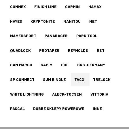
CONNEX
FINISH LINE
GARMIN
HAMAX
HAYES
KRYPTONITE
MANITOU
MET
NAMEDSPORT
PANARACER
PARK TOOL
QUADLOCK
PROTAPER
REYNOLDS
RST
SAN MARCO
SAPIM
SIDI
SKS-GERMANY
SP CONNECT
SUN RINGLE
TACX
TRELOCK
WHITE LIGHTNING
ALECK-TOCSEN
VITTORIA
PASCAL
DOBRE SKLEPY ROWEROWE
INNE