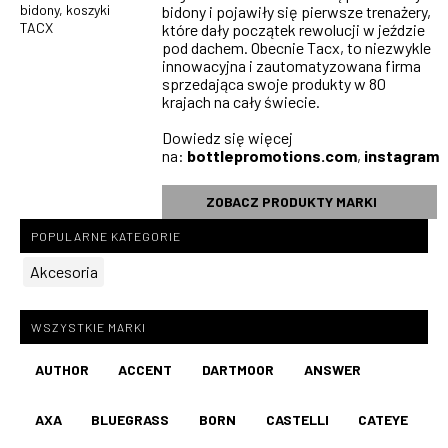
bidony, koszyki
bidony i pojawiły się pierwsze trenażery,
TACX
które dały początek rewolucji w jeździe
pod dachem. Obecnie Tacx, to niezwykle
innowacyjna i zautomatyzowana firma
sprzedająca swoje produkty w 80
krajach na cały świecie.
Dowiedz się więcej
na:
bottlepromotions.com
,
instagram
ZOBACZ PRODUKTY MARKI
POPULARNE KATEGORIE
Akcesoria
WSZYSTKIE MARKI
AUTHOR
ACCENT
DARTMOOR
ANSWER
AXA
BLUEGRASS
BORN
CASTELLI
CATEYE