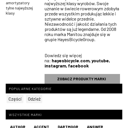
amortyzatory
najwyższej klasy wyrobów. Swoje
tylne najwyższej
uznanie w świecie rowerowym zdobyła
klasy
przede wszystkim produkując lekkie i
sztywne widelce przednie.
Niezawodność i jakość działania tych
produktów są już legendarne. Od 2008
roku marka Manitou znajduje się w
grupie HayesBicycleGroup.
Dowiedz się więcej
na:
hayesbicycle.com
,
youtube
,
instagram
,
facebook
ZOBACZ PRODUKTY MARKI
POPULARNE KATEGORIE
Części
Odzież
WSZYSTKIE MARKI
AUTHOR
ACCENT
DARTMOOR
ANSWER