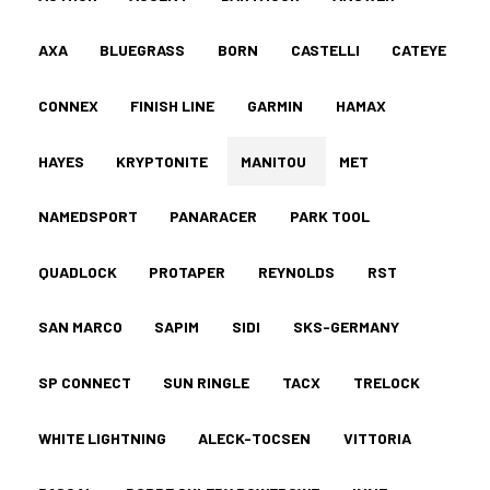
AXA
BLUEGRASS
BORN
CASTELLI
CATEYE
CONNEX
FINISH LINE
GARMIN
HAMAX
HAYES
KRYPTONITE
MANITOU
MET
NAMEDSPORT
PANARACER
PARK TOOL
QUADLOCK
PROTAPER
REYNOLDS
RST
SAN MARCO
SAPIM
SIDI
SKS-GERMANY
SP CONNECT
SUN RINGLE
TACX
TRELOCK
WHITE LIGHTNING
ALECK-TOCSEN
VITTORIA