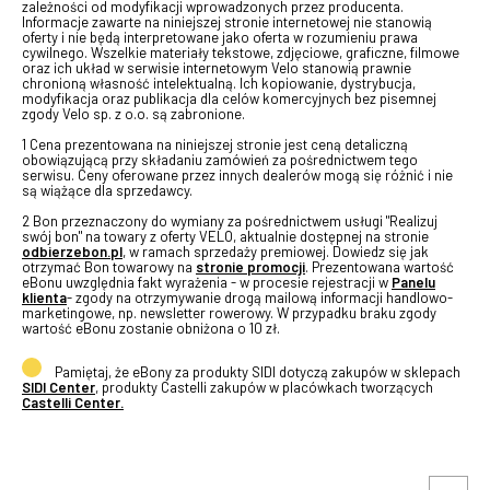
zależności od modyfikacji wprowadzonych przez producenta.
Informacje zawarte na niniejszej stronie internetowej nie stanowią
oferty i nie będą interpretowane jako oferta w rozumieniu prawa
cywilnego. Wszelkie materiały tekstowe, zdjęciowe, graficzne, filmowe
oraz ich układ w serwisie internetowym Velo stanowią prawnie
chronioną własność intelektualną. Ich kopiowanie, dystrybucja,
modyfikacja oraz publikacja dla celów komercyjnych bez pisemnej
zgody Velo sp. z o.o. są zabronione.
1 Cena prezentowana na niniejszej stronie jest ceną detaliczną
obowiązującą przy składaniu zamówień za pośrednictwem tego
serwisu. Ceny oferowane przez innych dealerów mogą się różnić i nie
są wiążące dla sprzedawcy.
2 Bon przeznaczony do wymiany za pośrednictwem usługi "Realizuj
swój bon" na towary z oferty VELO, aktualnie dostępnej na stronie
odbierzebon.pl
, w ramach sprzedaży premiowej. Dowiedz się jak
otrzymać Bon towarowy na
stronie promocji
. Prezentowana wartość
eBonu uwzględnia fakt wyrażenia - w procesie rejestracji w
Panelu
klienta
- zgody na otrzymywanie drogą mailową informacji handlowo-
marketingowe, np. newsletter rowerowy. W przypadku braku zgody
wartość eBonu zostanie obniżona o 10 zł.
Pamiętaj, że eBony za produkty SIDI dotyczą zakupów w sklepach
SIDI Center
, produkty Castelli zakupów w placówkach tworzących
Castelli Center.