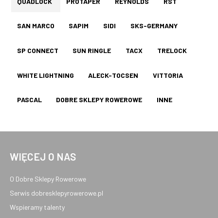
QUADLOCK
PROTAPER
REYNOLDS
RST
SAN MARCO
SAPIM
SIDI
SKS-GERMANY
SP CONNECT
SUN RINGLE
TACX
TRELOCK
WHITE LIGHTNING
ALECK-TOCSEN
VITTORIA
PASCAL
DOBRE SKLEPY ROWEROWE
INNE
WIĘCEJ O NAS
O Dobre Sklepy Rowerowe
Serwis dobresklepyrowerowe.pl
Wspieramy talenty