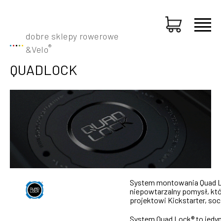
dobre sklepy rowerowe
®
&
Velo
QUADLOCK
System montowania Quad Lo
niepowtarzalny pomysł, któ
projektowi Kickstarter, soc
System Quad Lock® to jedy